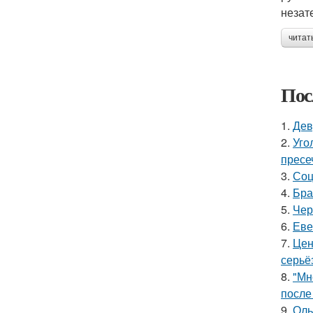
незат
читат
Пос
1.
Дев
2.
Уго
пресе
3.
Соц
4.
Бра
5.
Чер
6.
Еве
7.
Цен
серьё
8.
"Мн
после
9.
Оль