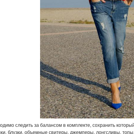
одимо следить за балансом в комплекте, сохранить которы
ки, блузки, объемные свитеры, джемперы, лонгсливы, топы