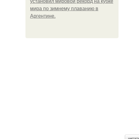
установил мировой рекорд на кубке
мира по зимнему плаванию в
Аргентине.
читат