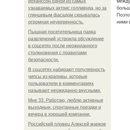
между
йоханссон одной из самых
больш
узнаваемых актрис голливуда, но за
Поэто
глянцевым фасадом скрывалась
ними 
огромная неуверенность.
Пышная посетительница парка
развлечений устроила обсуждение
в соцсетях после неожиданного
столкновения с правилами
безопасности.
В соцсетях набирают популярность
чипсы из крапивы, которые
пользователи в комментариях
называют неожиданно вкусными.
Мне 33. Работаю, люблю активные
выходные, спонтанные поездки и
вечера в хорошей компании.
Российский пловец Алексей жарков