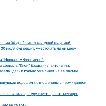
ении 30 дней питалась одной шаурмой.
30 июля суд решит, ужесточать ли ей меру
ом "Июньском Феномене".
ды сериала "Клон" Джованны антонелли.
ала "да" - и кольцо уже сияет на ее пальце.
 девушкой подошёл к отношениям с неожиданной
алич показала фигуру спустя десять месяцев
щину её смерти.