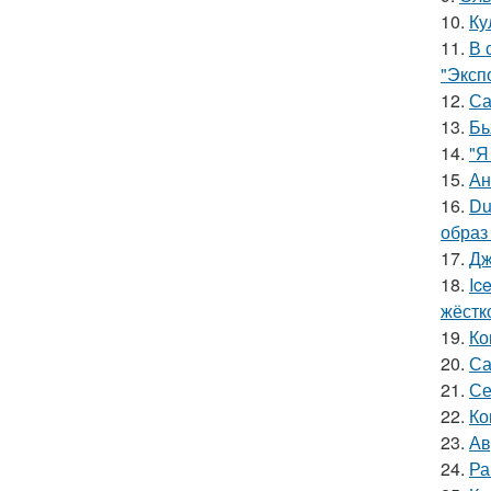
10.
Ку
11.
В 
"Эксп
12.
Са
13.
Бь
14.
"Я
15.
Ан
16.
Du
образ
17.
Дж
18.
Ic
жёстк
19.
Ко
20.
Са
21.
Се
22.
Ко
23.
Ав
24.
Ра