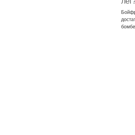
лет
Бойфр
доста
бомбе