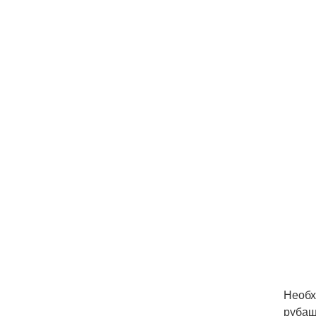
Необх
рубаш