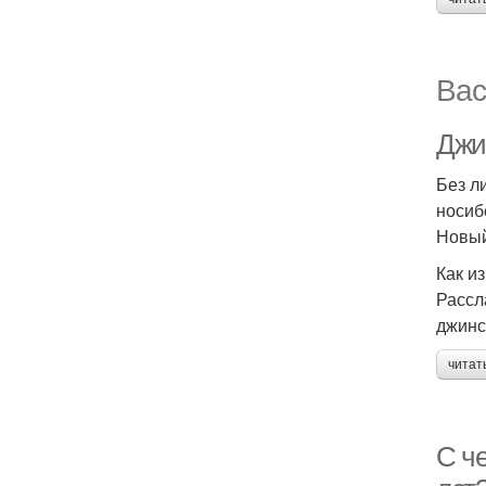
Вас
Джи
Без л
носиб
Новый
Как и
Рассл
джинс
читат
С ч