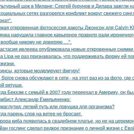
льтурный шок в Милане: Сергей бурунов и Дилара зажгли на
социальных сетях разгорелся конфликт вокруг свежего син
онат".
мая откровенная фотосессия дакоты Джонсон для Calvin Kl
янка нарушила главное карьерное правило ради ироничного
 вообще никому не доверяю …".
астасия ивлеева опубликовала новые откровенные снимки 
a Lipa не раз признавалась, что поддерживать форму ей п
 жизни.
инсы, которые моделируют фигуру!
e Spice снова обсуждают в сети - на этот раз из-за фото, гд
ой ретуши.
гда Бекхэм с семьёй в 2007 году переехал в Америку, он бы
мбист Александр Емельяненко:
маглутид: легкий путь или ловушка для организма?
гда парень слов на ветер не бросает.
рора киба появилась в свадебном платье, но не на церемон
йан гослинг сделал редкое признание о личной жизни с Ево