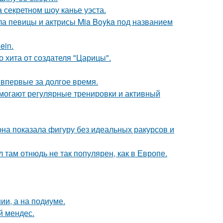
 секретном шоу канье уэста.
гла певицы и актрисы Mia Boyka под названием
ein.
 хита от создателя "Царицы".
впервые за долгое время.
омогают регулярные тренировки и активный
е она показала фигуру без идеальных ракурсов и
л там отнюдь не так популярен, как в Европе.
ии, а на подиуме.
й мендес.