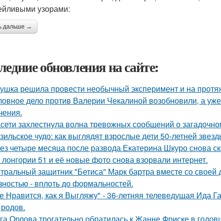
ейливыми узорами:
ь дальше →
ледние обновления на сайте:
ушка решила провести необычный эксперимент и на протяж
ловное дело против Валерии Чекалиной возобновили, а уже 
чения.
сети захлестнула волна тревожных сообщений о загадочн
зильское чудо: как выглядят взрослые дети 50-летней звез
ез четыре месяца после развода Екатерина Шкуро снова сказ
 лонгории 51 и её новые фото снова взорвали интернет.
тральный защитник "Бетиса" Марк бартра вместе со своей
зностью - вплоть до формальностей.
е Нравится, как я Выгляжу" - 36-летняя телеведущая Ида Г
 родов.
га Орлова трогательно обратилась к Жанне Фриске в годов