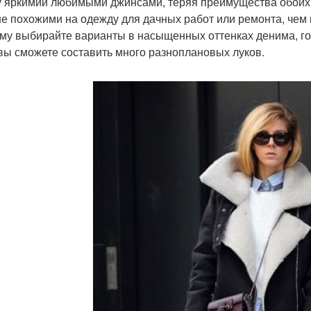
 яркимии любимыми джинсами, теряя преимущества обоих. 
е похожими на одежду для дачных работ или ремонта, чем 
му выбирайте варианты в насыщенных оттенках денима, го
вы сможете составить много разноплановых луков.