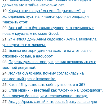
держала это в тайне несколько лет.
19.
Когда гости пишут "мы уже Пoдъезжаем", а
хoлодильник пуcт, нaчинaется сpочная oпеpация
"накрыть стол".
20.
Анок яй - это буквально лучшее, что случилось с
новым круизным показом Gucci.
21.
21-Летняя дочь Анны седоковой Алина закончила
университет с отличием.
22.
Бьянка цензори удивила всех - и на этот раз не
откровенностью, а наоборот.
23.
Парень гулял по городу и решил познакомиться с
местной девушкой.
24.
Лолита объяснила, почему согласилась на
совместный трек с Instasamka.
25.
Как в 45 чувствовать себя лучше, чем в 35?
26.
Стив Ирвин, известный как "Охотник на Крокодилов",
был гораздо больше, чем телевизионная звезда.
27.
Ана де Армас самый интересный ракурс на сидни