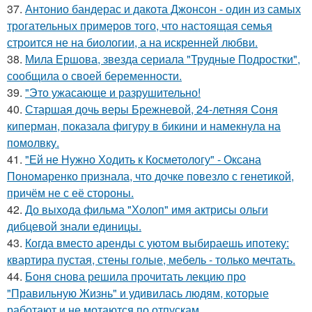
37.
Антонио бандерас и дакота Джонсон - один из самых
трогательных примеров того, что настоящая семья
строится не на биологии, а на искренней любви.
38.
Мила Ершова, звезда сериала "Трудные Подростки",
сообщила о своей беременности.
39.
"Это ужасающе и разрушительно!
40.
Старшая дочь веры Брежневой, 24-летняя Соня
киперман, показала фигуру в бикини и намекнула на
помолвку.
41.
"Ей не Нужно Ходить к Косметологу" - Оксана
Пономаренко признала, что дочке повезло с генетикой,
причём не с её стороны.
42.
До выхода фильма "Холоп" имя актрисы ольги
дибцевой знали единицы.
43.
Когда вместо аренды с уютом выбираешь ипотеку:
квартира пустая, стены голые, мебель - только мечтать.
44.
Боня снова решила прочитать лекцию про
"Правильную Жизнь" и удивилась людям, которые
работают и не мотаются по отпускам.