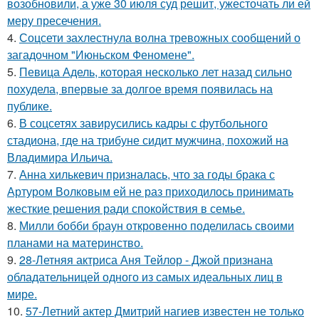
возобновили, а уже 30 июля суд решит, ужесточать ли ей
меру пресечения.
4.
Соцсети захлестнула волна тревожных сообщений о
загадочном "Июньском Феномене".
5.
Певица Адель, которая несколько лет назад сильно
похудела, впервые за долгое время появилась на
публике.
6.
В соцсетях завирусились кадры с футбольного
стадиона, где на трибуне сидит мужчина, похожий на
Владимира Ильича.
7.
Анна хилькевич призналась, что за годы брака с
Артуром Волковым ей не раз приходилось принимать
жесткие решения ради спокойствия в семье.
8.
Милли бобби браун откровенно поделилась своими
планами на материнство.
9.
28-Летняя актриса Аня Тейлор - Джой признана
обладательницей одного из самых идеальных лиц в
мире.
10.
57-Летний актер Дмитрий нагиев известен не только