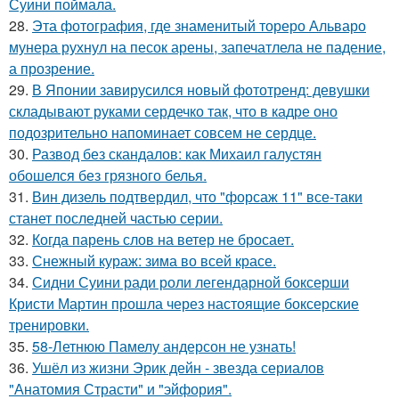
Суини поймала.
28.
Эта фотография, где знаменитый тореро Альваро
мунера рухнул на песок арены, запечатлела не падение,
а прозрение.
29.
В Японии завирусился новый фототренд: девушки
складывают руками сердечко так, что в кадре оно
подозрительно напоминает совсем не сердце.
30.
Развод без скандалов: как Михаил галустян
обошелся без грязного белья.
31.
Вин дизель подтвердил, что "форсаж 11" все-таки
станет последней частью серии.
32.
Когда парень слов на ветер не бросает.
33.
Снежный кураж: зима во всей красе.
34.
Сидни Суини ради роли легендарной боксерши
Кристи Мартин прошла через настоящие боксерские
тренировки.
35.
58-Летнюю Памелу андерсон не узнать!
36.
Ушёл из жизни Эрик дейн - звезда сериалов
"Анатомия Страсти" и "эйфория".