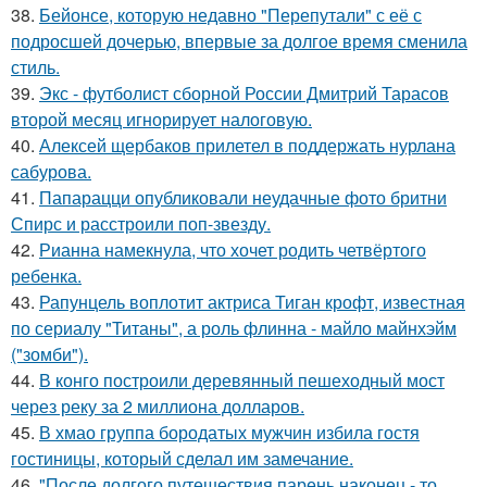
38.
Бейонсе, которую недавно "Перепутали" с её с
подросшей дочерью, впервые за долгое время сменила
стиль.
39.
Экс - футболист сборной России Дмитрий Тарасов
второй месяц игнорирует налоговую.
40.
Алексей щербаков прилетел в поддержать нурлана
сабурова.
41.
Папарацци опубликовали неудачные фото бритни
Спирс и расстроили поп-звезду.
42.
Рианна намекнула, что хочет родить четвёртого
ребенка.
43.
Рапунцель воплотит актриса Тиган крофт, известная
по сериалу "Титаны", а роль флинна - майло майнхэйм
("зомби").
44.
В конго построили деревянный пешеходный мост
через реку за 2 миллиона долларов.
45.
В хмао группа бородатых мужчин избила гостя
гостиницы, который сделал им замечание.
46.
"После долгого путешествия парень наконец - то