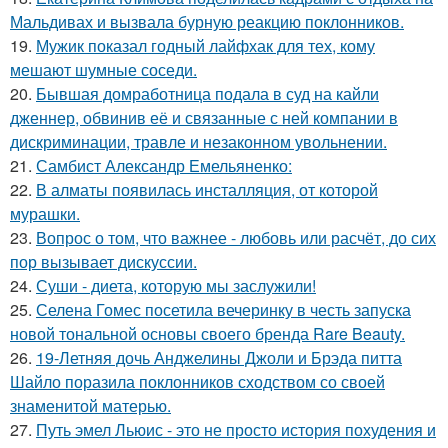
Мальдивах и вызвала бурную реакцию поклонников.
19.
Мужик показал годный лайфхак для тех, кому
мешают шумные соседи.
20.
Бывшая домработница подала в суд на кайли
дженнер, обвинив её и связанные с ней компании в
дискриминации, травле и незаконном увольнении.
21.
Самбист Александр Емельяненко:
22.
В алматы появилась инсталляция, от которой
мурашки.
23.
Вопрос о том, что важнее - любовь или расчёт, до сих
пор вызывает дискуссии.
24.
Суши - диета, которую мы заслужили!
25.
Селена Гомес посетила вечеринку в честь запуска
новой тональной основы своего бренда Rare Beauty.
26.
19-Летняя дочь Анджелины Джоли и Брэда питта
Шайло поразила поклонников сходством со своей
знаменитой матерью.
27.
Путь эмел Льюис - это не просто история похудения и