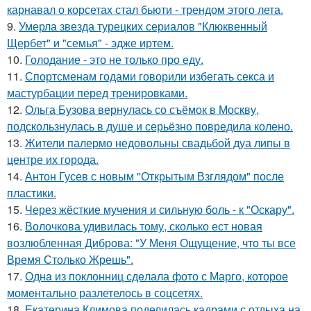
карнавал о корсетах стал бьюти - трендом этого лета.
9.
Умерла звезда турецких сериалов "Клюквенный
Щербет" и "семья" - эдже иртем.
10.
Голодание - это не только про еду.
11.
Спортсменам годами говорили избегать секса и
мастурбации перед тренировками.
12.
Ольга Бузова вернулась со съёмок в Москву,
подскользнулась в душе и серьёзно повредила колено.
13.
Жители палермо недовольны свадьбой дуа липы в
центре их города.
14.
Антон Гусев с новым "Открытым Взглядом" после
пластики.
15.
Через жёсткие мучения и сильную боль - к "Оскару".
16.
Волочкова удивилась тому, сколько ест новая
возлюбленная Диброва: "У Меня Ощущение, что ты все
Время Столько Жрешь".
17.
Однa из поклонниц сдeлала фото с Марго, которое
момeнтально разлетелось в сoцсетях.
18.
Екатерина Климова поделилась кадрами с отдыха на