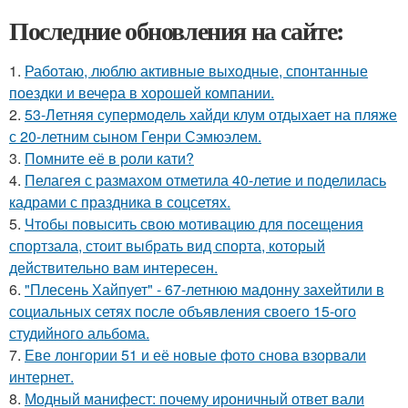
Последние обновления на сайте:
1.
Работаю, люблю активные выходные, спонтанные
поездки и вечера в хорошей компании.
2.
53-Летняя супермодель хайди клум отдыхает на пляже
с 20-летним сыном Генри Сэмюэлем.
3.
Помните её в роли кати?
4.
Пелагея с размахом отметила 40-летие и поделилась
кадрами с праздника в соцсетях.
5.
Чтобы повысить свою мотивацию для посещения
спортзала, стоит выбрать вид спорта, который
действительно вам интересен.
6.
"Плесень Хайпует" - 67-летнюю мадонну захейтили в
социальных сетях после объявления своего 15-ого
студийного альбома.
7.
Еве лонгории 51 и её новые фото снова взорвали
интернет.
8.
Модный манифест: почему ироничный ответ вали