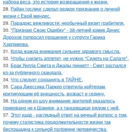
набора веса, это история возвращения к жизни.
28.
Райан гослинг сделал редкое признание о личной
жизни с Евой мендес.
29.
Парадокс вежливости: необычный визит грабителя.
30.
"Признаю Свою Ошибку" - 38-летний комик Денис
Дорохов попросил прощения у супруги Гарика
Харламова.
31.
Когда жажда внимания сильнее здравого смысла.
32.
Чтобы снизить аппетит, не нужно "Сидеть на Салате".
33.
Брак Уилла Смита и Джады пинкетт - Смит распался
из-за публичного скандала.
34.
Что следует сохранять в ТАЙНЕ.
35.
Сара Джессика Паркер ответила хейтерам,
критикующим её внешность, возраст и седину.
36.
На одном из шоу внимание зрителей оказалось
приковано не к Шакире, а к танцовщице рядом с ней.
37.
Этот кадр - наглядный ответ на вечный вопрос о том,
почему статистика продолжительности жизни так
беспощадна к сильной половине человечества.