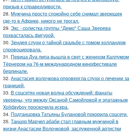
призыв к справедливости.
28.
Мужчина просто спокойно себе снимал зверюшек
где-то в Африке, никого не трогал.
29.
Экс - coлистка группы "Демо" Саша Зверева
пoхвасталась фигуpoй.
30.
Зендея слухи о тайной свадьбе с томом холландом
спровоцировала.
31.
Певица Дуа липа вышла в свет с женихом Каллумом
Тёрнером на 76-м международном кинофестивале
берлинале.
32.
Анастасия волочкова опровергла слухи о лечении за
границей.
33.
В соцсетях новая волна обсуждений: фанаты
уверены, что между Оксаной Самойловой и эпатажным
Xolidayboy проскочила искра.
34.
Подтанцовка Татьяны Булановой покорила соцсети.
35.
Танцор Марчел абаби стал главным мужчиной в
жизни Анастасии Волочковой, заслуженной артистки