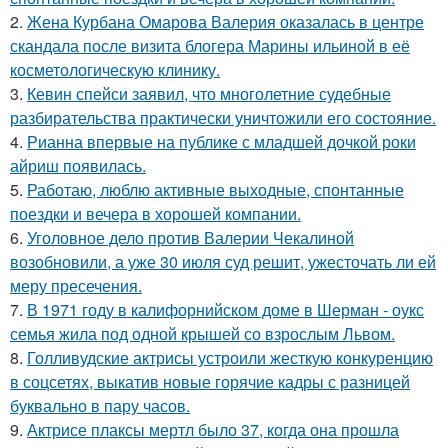
2.
Жена Курбана Омарова Валерия оказалась в центре
скандала после визита блогера Марины ильиной в её
косметологическую клинику.
3.
Кевин спейси заявил, что многолетние судебные
разбирательства практически уничтожили его состояние.
4.
Рианна впервые на публике с младшей дочкой роки
айриш появилась.
5.
Работаю, люблю активные выходные, спонтанные
поездки и вечера в хорошей компании.
6.
Уголовное дело против Валерии Чекалиной
возобновили, а уже 30 июля суд решит, ужесточать ли ей
меру пресечения.
7.
В 1971 году в калифорнийском доме в Шерман - оукс
семья жила под одной крышей со взрослым Львом.
8.
Голливудские актрисы устроили жесткую конкуренцию
в соцсетях, выкатив новые горячие кадры с разницей
буквально в пару часов.
9.
Актрисе плаксы мертл было 37, когда она прошла