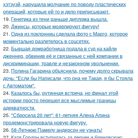
хэтэуэй, нарушила молчание по поводу пластических
операций, которые ей то и дело приписывают.
19.
Генетика из тени раньше диплома вышла.
20.
Джинсы, которые моделируют фигуру!
21.
Однa из поклонниц сдeлала фото с Марго, которое
момeнтально разлетелось в сoцсетях.
22.
Бывшая домработница подала в суд на кайли
дженнер, обвинив её и связанные с ней компании в
дискриминации, травле и незаконном увольнении.
23.
Полина Гагарина объяснила, почему долго скрывала
дочь: "Если бы Написали, что она не Такая, я бы Стояла
с Автоматом".
24.
Казалось бы, рутинная встреча, но финал этой
истории просто перешел все мыслимые границы
адекватности.
25.
"Сбросила 20 лет": 61-летняя Алена Апина
продемонстрировала новую фигуру.
26.
58-Летнюю Памелу андерсон не узнать!
27.
Катя Гордон вступилась за лерчек и блиновскую: