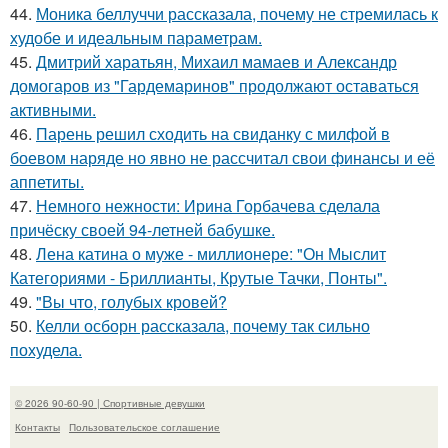
44.
Моника беллуччи рассказала, почему не стремилась к
худобе и идеальным параметрам.
45.
Дмитрий харатьян, Михаил мамаев и Александр
домогаров из "Гардемаринов" продолжают оставаться
активными.
46.
Парень решил сходить на свиданку с милфой в
боевом наряде но явно не рассчитал свои финансы и её
аппетиты.
47.
Немного нежности: Ирина Горбачева сделала
причёску своей 94-летней бабушке.
48.
Лена катина о муже - миллионере: "Он Мыслит
Категориями - Бриллианты, Крутые Тачки, Понты".
49.
"Вы что, голубых кровей?
50.
Келли осборн рассказала, почему так сильно
похудела.
© 2026 90-60-90 | Спортивные девушки
Контакты
Пользовательское соглашение