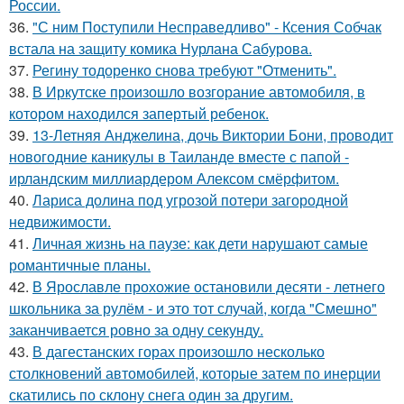
России.
36.
"С ним Поступили Несправедливо" - Ксения Собчак
встала на защиту комика Нурлана Сабурова.
37.
Регину тодоренко снова требуют "Отменить".
38.
В Иркутске произошло возгорание автомобиля, в
котором находился запертый ребенок.
39.
13-Летняя Анджелина, дочь Виктории Бони, проводит
новогодние каникулы в Таиланде вместе с папой -
ирландским миллиардером Алексом смёрфитом.
40.
Лариса долина под угрозой потери загородной
недвижимости.
41.
Личная жизнь на паузе: как дети нарушают самые
романтичные планы.
42.
В Ярославле прохожие остановили десяти - летнего
школьника за рулём - и это тот случай, когда "Смешно"
заканчивается ровно за одну секунду.
43.
В дагестанских горах произошло несколько
столкновений автомобилей, которые затем по инерции
скатились по склону снега один за другим.