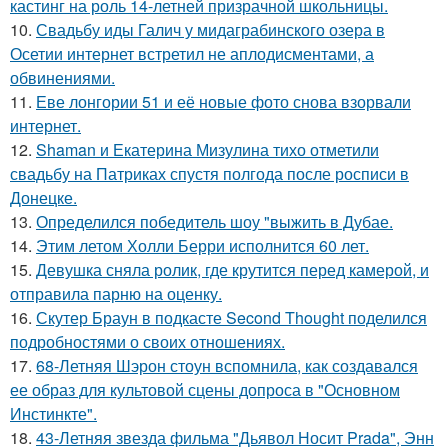
кастинг на роль 14-летней призрачной школьницы.
10.
Свадьбу иды Галич у мидаграбинского озера в
Осетии интернет встретил не аплодисментами, а
обвинениями.
11.
Еве лонгории 51 и её новые фото снова взорвали
интернет.
12.
Shaman и Екатерина Мизулина тихо отметили
свадьбу на Патриках спустя полгода после росписи в
Донецке.
13.
Определился победитель шоу "выжить в Дубае.
14.
Этим летом Холли Берри исполнится 60 лет.
15.
Девушка сняла ролик, где крутится перед камерой, и
отправила парню на оценку.
16.
Скутер Браун в подкасте Second Thought поделился
подробностями о своих отношениях.
17.
68-Летняя Шэрон стоун вспомнила, как создавался
ее образ для культовой сцены допроса в "Основном
Инстинкте".
18.
43-Летняя звезда фильма "Дьявол Носит Prada", Энн