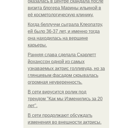
оказалась в центре скандала после
визита блогера Марины ильиной в
её косметологическую клинику.
Когда беллуччи сыграла Клеопатру,
ей было 36-37 лет, и именно тогда
она находилась на вершине
карьеры.
Ранняя слава сделала Скарлетт
йоханссон одной из самых
узнаваемых актрис голливуда, но за
глянцевым фасадом скрывалась
огромная неуверенность.
В сети вирусится ролик под
трендом "Как мы Изменились за 20
лет".
В сети продолжают обсуждать
изменения во внешности актрисы.