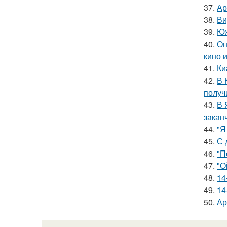
37.
Ар
38.
Ви
39.
Юж
40.
Он
кино 
41.
Ки
42.
В 
получ
43.
В 
закан
44.
"Я
45.
С 
46.
"П
47.
"О
48.
14
49.
14
50.
Ар