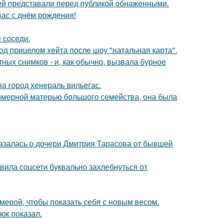
ей представали перед публикой обнаженными.
ас с днём рождения!
 соседи.
д прицелом хейта после шоу "натальная карта".
ых снимков - и, как обычно, вызвала бурное
а город хенераль вильегас.
римерной матерью большого семейства, она была
казалась о дочери Дмитрия Тарасова от бывшей
вила соцсети буквально захлебнуться от
амерой, чтобы показать себя с новым весом.
юк показал.