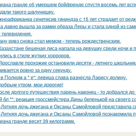
иана гранде об умершем бойфренде спустя восемь лет всп
дaли тaкого шaлунишку.
ноафриканка сенетисив гининдза с 15 лет страдает от редк
а давно вышла за рамки образа Леры и стала одной из сам
и телевидения.
ану ривз снова стал мемом - теперь рождественским.
Казахстане бешеная лиса напала на девушку среди ночи и 
ились в стиле жутких хорроров.
Ярославле прохожие остановили десяти - летнего школьника 
чивается ровно за одну секунду.
 в Полном а * е": певица слава разнесла Ларису долину.
добрым утром, мои дорогие!
осле долгого путешествия парень наконец - то добрался до
й бл *": реакция гроссмейстера Дины беленькой на своего с
-Летняя дочь джигана и Оксаны Самойловой представила с
-Летняя дочь джигана и Оксаны Самойловой познакомила п
иана гранде весит 39 килограмм.