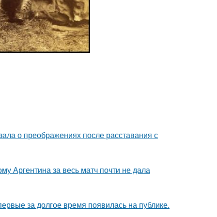
зала о преображениях после расставания с
му Аргентина за весь матч почти не дала
впервые за долгое время появилась на публике.