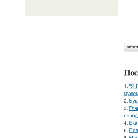
читат
Пос
1.
"Я 
мужем
2.
Буд
3.
Гла
повод
4.
Ека
5.
Пев
6.
Мам