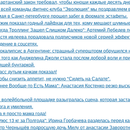
артанский закон требовал, чтобы юноши каждые десять дн
 всей команды фитнес-клуба "Эволюция" мы поздравляем в
мая в Санкт-петербурге прошел забег в формате эстафеты.
жик показал годный лайфхак для тех, кому мешают шумные
огда Троллинг Зашел Слишком Далеко": Артемий Лебедев по
стя ивлеева порадовала подписчиков новой серией эффектн
дение в соцсетях.
окалипсис в Аргентине: страшный супершторм обрушился н
 того как Анджелина Джоли стала послом доброй воли и п
ящей бунтаркой.
асс дутым качкам показал!
обы снизить аппетит, не нужно "Сидеть на Салате".
 нее Вообще-то Есть Мама": Анастасия Костенко резко выс
 волейбольной площадке разыгралась сцена, которая заста
рга и умиления.
а я просто мама года!
люс 13 кг за Полгода": Ирина Горбачева разделась перед к
тр Чернышёв подросшую дочь Милу от анастасии Заворотн