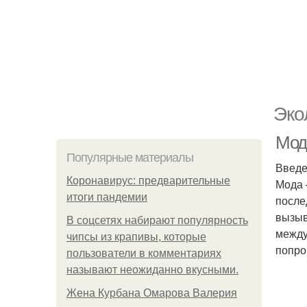
Эко
Мод
Популярные материалы
Введ
Коронавирус: предварительные
Мода 
итоги пандемии
после
вызыв
В соцсетях набирают популярность
между
чипсы из крапивы, которые
попро
пользователи в комментариях
называют неожиданно вкусными.
Жена Курбана Омарова Валерия