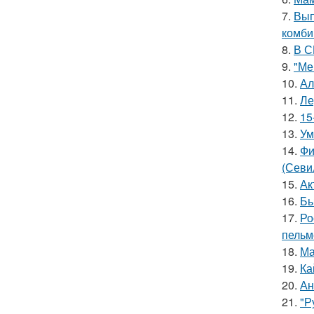
7.
Вып
комби
8.
В С
9.
"Ме
10.
Ал
11.
Ле
12.
15
13.
Ум
14.
Фи
(Севи
15.
Ак
16.
Бы
17.
Ро
пельм
18.
Ма
19.
Ка
20.
Ан
21.
"Р