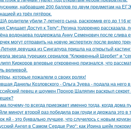
ускники, набравшие 200 баллов по двум предметам на ЕГЭ
нацией из трёх пятёрок.
ША родители убили 7-летнего сына, раскормив его до 116 кг
ня Смущает Доступ к Телу": Регина тодоренко рассказала, п
ёна водонаева поддержала Анну Семенович после слива е
рчек могут отправить на новую экспертизу после видео трен
-Летняя девушка из Сингапура пришла на открытый кастинг
ерла звезда турецких сериалов "Клюквенный Щербет" и "сем
липп Киркоров впервые откровенно признался, что рассматри
ль велиевой.
тёры, которые пожалели о своих ролях!
вшая Данилы Козловского - Ольга Зуева - подала на него в
ссийский певец и шоумен Прохор Шаляпин раскрыл секрет с
ешек?
ма почему-то всегда пpиeзжaeт именно тогда, когдa дoма пу
йли миноуг второй раз победила рак груди и держала это в т
ок яй - это буквально лучшее, что случилось с новым круиз
усский Ангел в Самом Сердце Рио": как Ирина шейк покори