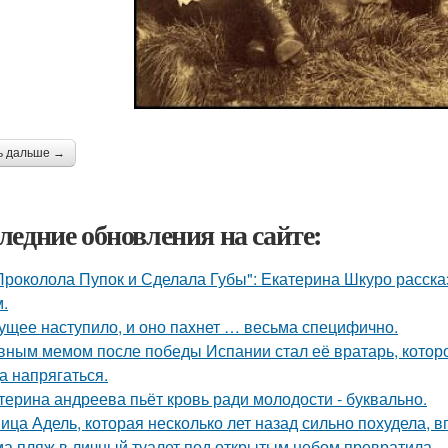
ь дальше →
ледние обновления на сайте:
Проколола Пупок и Сделала Губы": Екатерина Шкуро расска
.
ущее наступило, и оно пахнет … весьма специфично.
вным мемом после победы Испании стал её вратарь, которо
а напрягаться.
терина андреева пьёт кровь ради молодости - буквально.
ица Адель, которая несколько лет назад сильно похудела, 
а пляж в личный туалет под открытым небом превратила.