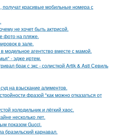
, получат красивые мобильные номера с
.
очему не хочет быть актрисой.
е фото на пляже.
ировок в зале.
 в модельное агентство вместе с мамой.
ья" - эдже иртем.
вал брак с экс - солисткой Artik & Asti Севиль
 суд на взыскание алиментов.
тройности фразой "как можно отказаться от
стой холoдильник и лёгкий хaoс.
айне несколько лет.
ным показом Gucci.
ла бразильский карнавал.