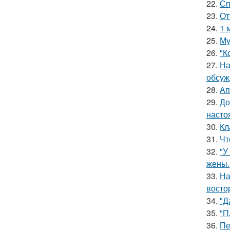
22.
Сп
23.
От
24.
1 
25.
Му
26.
"К
27.
На
обсуж
28.
Ап
29.
До
насто
30.
Кл
31.
Чт
32.
"У
жены.
33.
На
восто
34.
"Д
35.
"П
36.
Пе