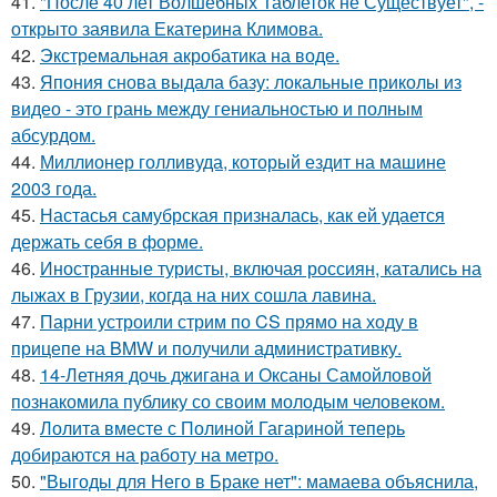
41.
"После 40 лет Волшебных Таблеток не Существует", -
открыто заявила Екатерина Климова.
42.
Экстремальная акробатика на воде.
43.
Япония снова выдала базу: локальные приколы из
видео - это грань между гениальностью и полным
абсурдом.
44.
Миллионер голливуда, который ездит на машине
2003 года.
45.
Настасья самубрская призналась, как ей удается
держать себя в форме.
46.
Иностранные туристы, включая россиян, катались на
лыжах в Грузии, когда на них сошла лавина.
47.
Парни устроили стрим по CS прямо на ходу в
прицепе на BMW и получили административку.
48.
14-Летняя дочь джигана и Оксаны Самойловой
познакомила публику со своим молодым человеком.
49.
Лолита вместе с Полиной Гагариной теперь
добираются на работу на метро.
50.
"Выгоды для Него в Браке нет": мамаева объяснила,