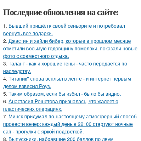
Последние обновления на сайте:
1.
Бывший пришёл к своей сеньорите и потребовал
вернуть все подарки.
2.
Джастин и хейли бибер, которые в прошлом месяце
отметили восьмую годовщину помолвки, показали новые
фото с совместного отдыха.
3.
Талант - как и хорошие гены - часто передается по
наследству.
4.
Титаник" снова всплыл в ленте - и интернет первым
делом взвесил Роуз.
5.
Таким образом, если бы избил - было бы видно.
6.
Анастасия Решетова призналась, что жалеет о
пластических операциях.
7.
Минск придумал по-настоящему атмосферный способ
провести вечер: каждый день в 22: 00 стартуют ночные
сап - прогулки с яркой подсветкой.
8.
Выпускники, набравшие 200 баллов по двум