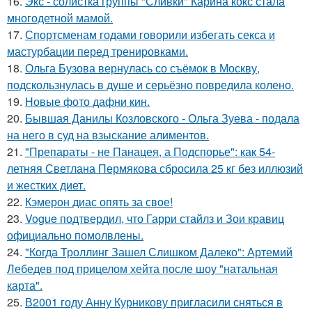
16.
Экс - солистка группы "Сливки" Карина кокс стала
многодетной мамой.
17.
Спортсменам годами говорили избегать секса и
мастурбации перед тренировками.
18.
Ольга Бузова вернулась со съёмок в Москву,
подскользнулась в душе и серьёзно повредила колено.
19.
Новые фото дафни кин.
20.
Бывшая Данилы Козловского - Ольга Зуева - подала
на него в суд на взыскание алиментов.
21.
"Препараты - не Панацея, а Подспорье": как 54-
летняя Светлана Пермякова сбросила 25 кг без иллюзий
и жестких диет.
22.
Кэмерон диас опять за свое!
23.
Vogue подтвердил, что Гарри стайлз и Зои кравиц
официально помолвлены.
24.
"Когда Троллинг Зашел Слишком Далеко": Артемий
Лебедев под прицелом хейта после шоу "натальная
карта".
25.
В2001 году Анну Курникову пригласили сняться в