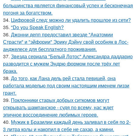
большинства является финансовый успех и бесконечная
погоня за богатством.
34.
Цифровой след: можно ли удалить прошлое из сети?
35.
"Do you Speak English?
36.
Джонни депп предоставил звезде "Анатомии
Страсти" и "эйфории" Эрику Дэйну свой особняк в Лос-
анджелесе для бесплатного проживания.
37.
Звезда сериала "Белый Лотос" Александра даддарио
разводится с мужем Эндрю формом после трёх лет
брака.
38.
До того, как Лана дель рей стала певицей, она
работала моделью под своим настоящим именем лиззи
грант.
39.
Поклонники старых добрых ситкомов могут
открывать шампанское - судя по всему, нас ждет
эпичное воссоединение любимых героев.
40.
Мужик в Бразилии каждый день заливал в себя по 2-
3 литра колы и накопил в себе не сахар, а камни.