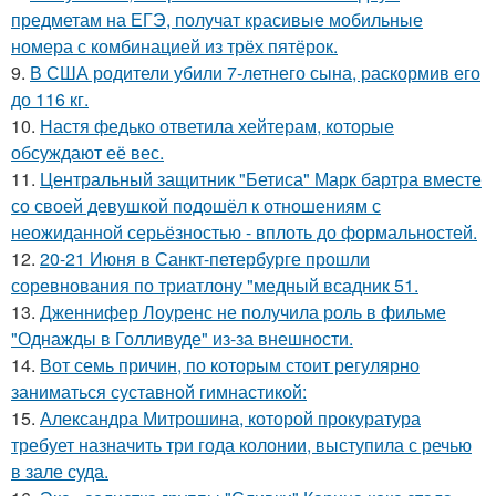
предметам на ЕГЭ, получат красивые мобильные
номера с комбинацией из трёх пятёрок.
9.
В США родители убили 7-летнего сына, раскормив его
до 116 кг.
10.
Настя федько ответила хейтерам, которые
обсуждают её вес.
11.
Центральный защитник "Бетиса" Марк бартра вместе
со своей девушкой подошёл к отношениям с
неожиданной серьёзностью - вплоть до формальностей.
12.
20-21 Июня в Санкт-петербурге прошли
соревнования по триатлону "медный всадник 51.
13.
Дженнифер Лоуренс не получила роль в фильме
"Однажды в Голливуде" из-за внешности.
14.
Вот семь причин, по которым стоит регулярно
заниматься суставной гимнастикой:
15.
Александра Митрошина, которой прокуратура
требует назначить три года колонии, выступила с речью
в зале суда.