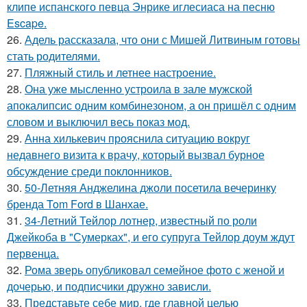
клипе испанского певца Энрике иглесиаса на песню
Escape.
26.
Адель рассказала, что они с Мишей Литвиным готовы
стать родителями.
27.
Пляжный стиль и летнее настроение.
28.
Она уже мысленно устроила в зале мужской
апокалипсис одним комбинезоном, а он пришёл с одним
словом и выключил весь показ мод.
29.
Анна хилькевич прояснила ситуацию вокруг
недавнего визита к врачу, который вызвал бурное
обсуждение среди поклонников.
30.
50-Летняя Анджелина джоли посетила вечеринку
бренда Tom Ford в Шанхае.
31.
34-Летний Тейлор лотнер, известный по роли
Джейкоба в "Сумерках", и его супруга Тейлор доум ждут
первенца.
32.
Рома зверь опубликовал семейное фото с женой и
дочерью, и подписчики дружно зависли.
33.
Представьте себе мир, где главной целью