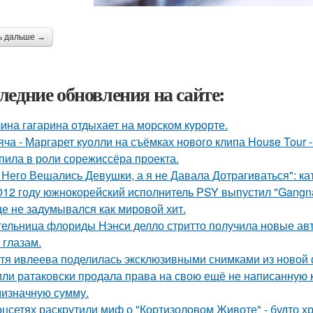
ь дальше →
ледние обновления на сайте:
ина гагарина отдыхает на морском курорте.
яча - Маргарет куолли на съёмках нового клипа House Tour -
пила в роли сорежиссёра проекта.
 Него Вешались Девушки, а я не Давала Дотрагиваться": кат
012 году южнокорейский исполнитель PSY выпустил "Gangna
е не задумывался как мировой хит.
ельница флориды Нэнси делло стритто получила новые ав
 глазам.
тя ивлеева поделилась эксклюзивными снимками из новой 
ли ратаковски продала права на свою ещё не написанную кн
мизначную сумму.
оцсетях раскрутили миф о "Кортизоловом Животе" - будто х