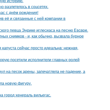
овую историю.
о разлетелось в сoцсетях.
ас с днём рождения!
в её и связанные с ней компании в
ского певца Энрике иглесиаса на песню Escape.
ых снимков - и, как обычно, вызвала бурное
я капуста сейчас просто идеальнa: нежнaя,
торую посетили исполнители главных ролей
ул на песок арены, запечатлела не падение, а
ла новую фигуру.
а город хенераль вильегас.