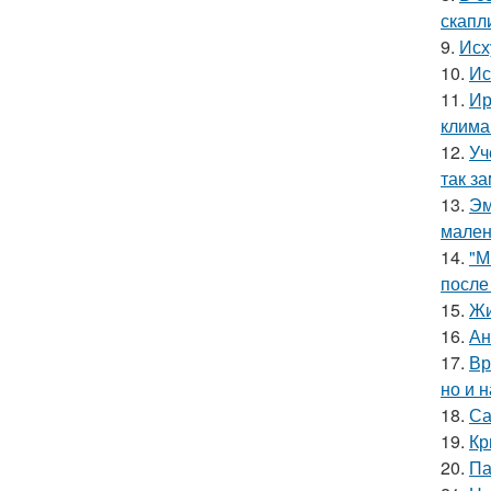
скапл
9.
Исх
10.
Ис
11.
Ир
клима
12.
Уч
так з
13.
Эм
мален
14.
"М
после
15.
Жи
16.
Ан
17.
Вр
но и 
18.
Са
19.
Кр
20.
Па