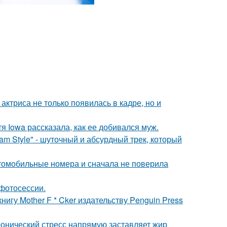
 актриса не только появилась в кадре, но и
я Iowa рассказала, как ее добивался муж.
m Style" - шуточный и абсурдный трек, который
томобильные номера и сначала не поверила
фотосессии.
игу Mother F * Cker издательству Penguin Press
ронический стресс напрямую заставляет жир