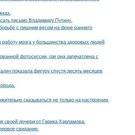
жках.
сать письмо Владимиру Путину.
 борьбе с лишним весом на фоне раннего
 и работу мозга у большинства здоровых людей
кованной фотосессии, где она запечатлена с
Галич показала фигуру спустя десять месяцев
города.
жительно сказываться не только на настроении,
я своей дочери от Гарика Харламова.
первое свидание.