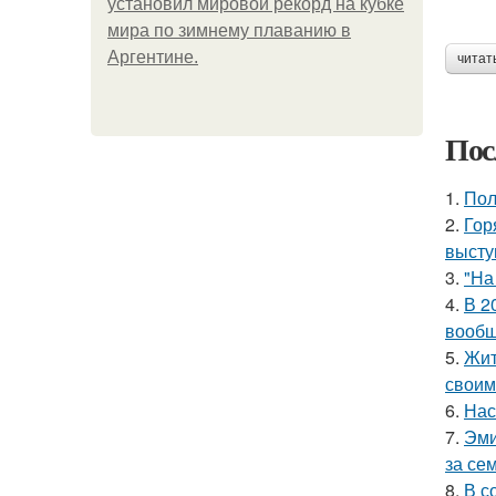
установил мировой рекорд на кубке
мира по зимнему плаванию в
Аргентине.
читат
Пос
1.
Пол
2.
Гор
высту
3.
"На
4.
В 2
вообщ
5.
Жит
своим
6.
Нас
7.
Эми
за се
8.
В с