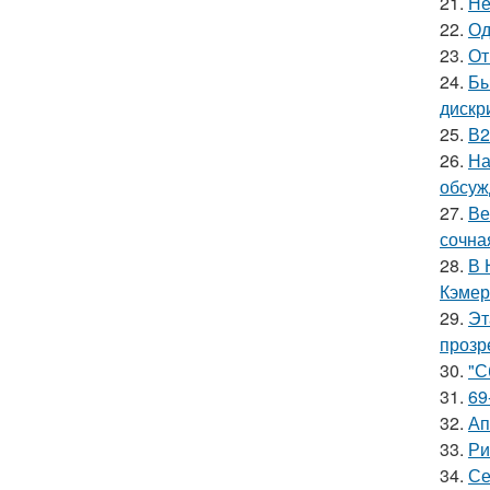
21.
Не
22.
Од
23.
От
24.
Бы
дискр
25.
В2
26.
На
обсуж
27.
Ве
сочна
28.
В 
Кэмер
29.
Эт
прозр
30.
"С
31.
69
32.
Ап
33.
Ри
34.
Се