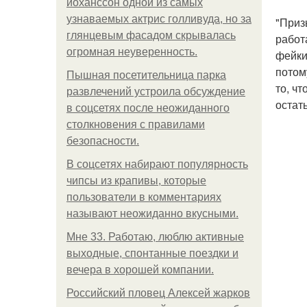
йоханссон одной из самых
узнаваемых актрис голливуда, но за
"Приз
глянцевым фасадом скрывалась
работ
огромная неуверенность.
фейки
потом
Пышная посетительница парка
то, ч
развлечений устроила обсуждение
остат
в соцсетях после неожиданного
столкновения с правилами
безопасности.
В соцсетях набирают популярность
чипсы из крапивы, которые
пользователи в комментариях
называют неожиданно вкусными.
Мне 33. Работаю, люблю активные
выходные, спонтанные поездки и
вечера в хорошей компании.
Российский пловец Алексей жарков