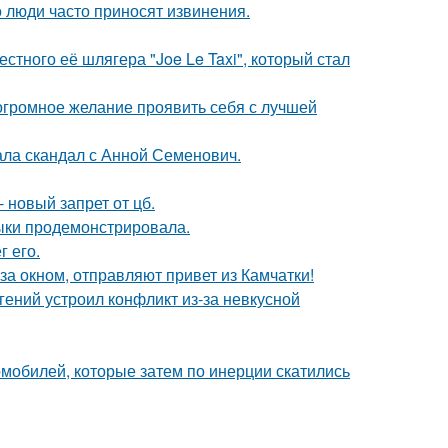
 люди часто приносят извинения.
стного её шлягера "Joe Le Taxi", который стал
 огромное желание проявить себя с лучшей
ла скандал с Анной Семенович.
 новый запрет от цб.
выки продемонстрировала.
 его.
а окном, отправляют привет из Камчатки!
ений устроил конфликт из-за невкусной
омобилей, которые затем по инерции скатились