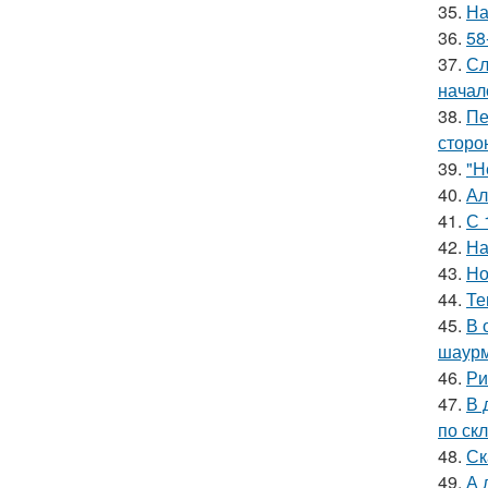
35.
На
36.
58
37.
Сл
начал
38.
Пе
сторо
39.
"Н
40.
Ал
41.
С 
42.
На
43.
Но
44.
Те
45.
В 
шаур
46.
Ри
47.
В 
по скл
48.
Ск
49.
А 