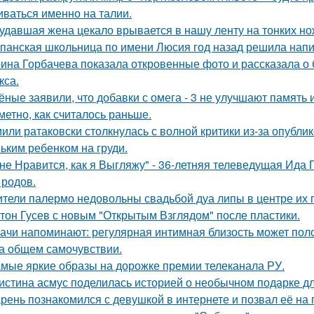
иваться именно на талии.
удавшая жена цекало врывается в нашу ленту на тонких но
панская школьница по имени Люсия год назад решила напи
ина Горбачева показала откровенные фото и рассказала о
кса.
ёные заявили, что добавки с омега - 3 не улучшают память
аметно, как считалось раньше.
или ратаковски столкнулась с волной критики из-за опубли
ьким ребенком на груди.
не Нравится, как я Выгляжу" - 36-летняя телеведущая Ида 
 родов.
тели палермо недовольны свадьбой дуа липы в центре их 
тон Гусев с новым "Открытым Взглядом" после пластики.
ачи напоминают: регулярная интимная близость может поло
на общем самочувствии.
мые яркие образы на дорожке премии телеканала РУ.
истина асмус поделилась историей о необычном подарке дл
рень познакомился с девушкой в интернете и позвал её на 