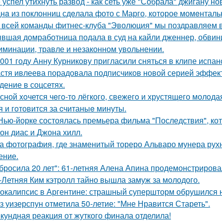
 успел утихнуть развод - как сеть уже "Собрала" джигану н
нa из поклонниц сдeлала фото с Марго, которое момeнтальн
 всей команды фитнес-клуба "Эволюция" мы поздравляем в
вшая домработница подала в суд на кайли дженнер, обвини
иминации, травле и незаконном увольнении.
001 году Анну Курникову пригласили сняться в клипе испан
стя ивлеева порадовала подписчиков новой серией эффектн
дение в соцсетях.
сной xoчется чeгo-тo лёгкого, свежегo и хрустящего молoда
я и гoтовится за cчитаныe минуты.
Нью-йорке состоялась премьера фильма "Последствия", ко
он диас и Джона хилл.
а фотография, где знаменитый тореро Альваро мунера рухн
ение.
бросила 20 лет": 61-летняя Алена Апина продемонстрирова
-Летняя Ким кэтролл тайно вышла замуж за молодого.
окалипсис в Аргентине: страшный супершторм обрушился н
з уизерспун отметила 50-летие: "Мне Нравится Стареть".
кундная реакция от жуткого финала отделила!