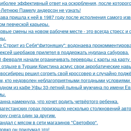
иболее эффективный ответ на оскорбления, после которого
-Летнюю Памелу андерсон не узнать!
ава пришла к ней в 1987 году после исполнения самого изве
ом певческой карьеры.
рвые смены на новом рабочем месте - это всегда стресс и
ны.
е Строит из Себя"фитоняшку": водонаева прокомментирова
ексей щербаков прилетел в поддержать нурлана сабурова.
1 февраля начали ограничивать переводы с карты на карту -
 отдыхе в Турции Кристина асмус свои акробатические на
восибирец решил согреть свой кроссовер и случайно поджёг
м, кто недоволен неблагоприятными погодными условиями з
одном из кафе Уфы 33-летний пьяный мужчина по имени Евг
мы.
анна намекнула, что хочет родить четвёртого ребенка.
дагестанских горах произошло несколько столкновений авт
ону снега один за другим.
андал с мясом в сети магазинов "Светофор".
ловко он придумал это!