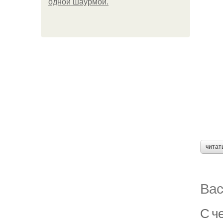
одной шаурмой.
читат
Вас
С ч