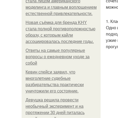
сочет
стала лицом американского
можно
моделинга и главным воплощением
естественной привлекательности.
1. Кл
Новая съёмка для бренда KHY
Одно 
стала полной противоположностью
подхо
образу, с которым кайли
узкие
ассоциировалась последние годы.
прогу
Ответы на самые популярные
вопросы о ежедневном уходе за
собой
Кевин спейси заявил, что
многолетние судебные
разбирательства практически
уничтожили его состояние.
Девушка решила провести
необычный эксперимент и на
протяжении 30 дней питалась