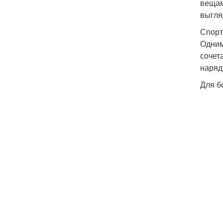
вещам
выгля
Спорт
Одним
сочет
наряд
Для б