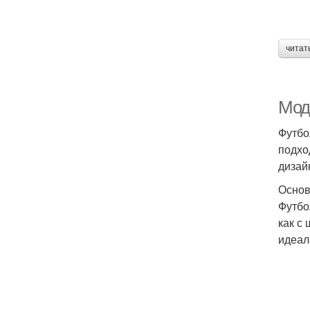
читат
Мод
Футбо
подхо
дизай
Основ
Футбо
как с
идеал