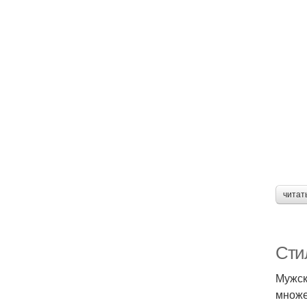
читат
Сти
Мужск
множе