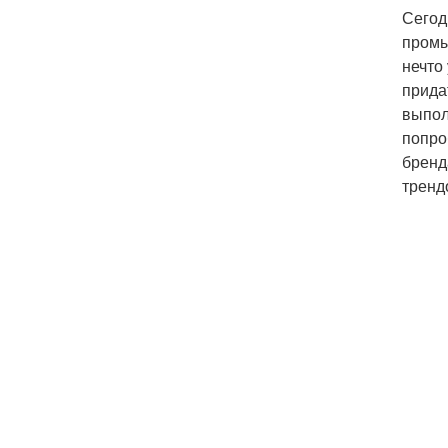
Сегод
промы
нечто
прида
выпол
попро
бренд
тренд