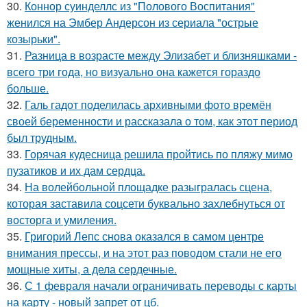
30.
Коннор суинделлс из "Полового Воспитания"
женился на Эмбер Андерсон из сериала "острые
козырьки".
31.
Разница в возрасте между Элизабет и близняшками -
всего три года, но визуально она кажется гораздо
больше.
32.
Галь гадот поделилась архивными фото времён
своей беременности и рассказала о том, как этот период
был трудным.
33.
Горячая кудесница решила пройтись по пляжу мимо
пузатиков и их дам сердца.
34.
На волейбольной площадке разыгралась сцена,
которая заставила соцсети буквально захлебнуться от
восторга и умиления.
35.
Григорий Лепс снова оказался в самом центре
внимания прессы, и на этот раз поводом стали не его
мощные хиты, а дела сердечные.
36.
С 1 февраля начали ограничивать переводы с карты
на карту - новый запрет от цб.