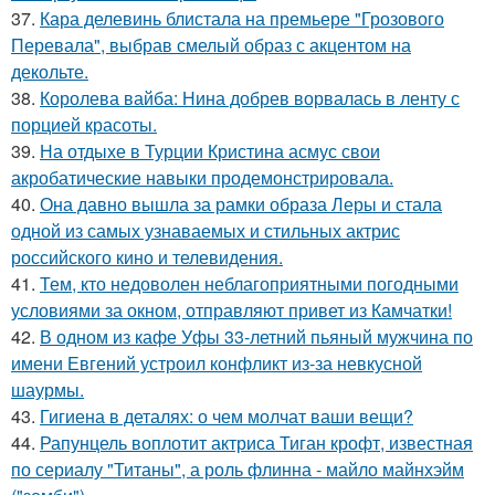
37.
Кара делевинь блистала на премьере "Грозового
Перевала", выбрав смелый образ с акцентом на
декольте.
38.
Королева вайба: Нина добрев ворвалась в ленту с
порцией красоты.
39.
На отдыхе в Турции Кристина асмус свои
акробатические навыки продемонстрировала.
40.
Она давно вышла за рамки образа Леры и стала
одной из самых узнаваемых и стильных актрис
российского кино и телевидения.
41.
Тем, кто недоволен неблагоприятными погодными
условиями за окном, отправляют привет из Камчатки!
42.
В одном из кафе Уфы 33-летний пьяный мужчина по
имени Евгений устроил конфликт из-за невкусной
шаурмы.
43.
Гигиена в деталях: о чем молчат ваши вещи?
44.
Рапунцель воплотит актриса Тиган крофт, известная
по сериалу "Титаны", а роль флинна - майло майнхэйм