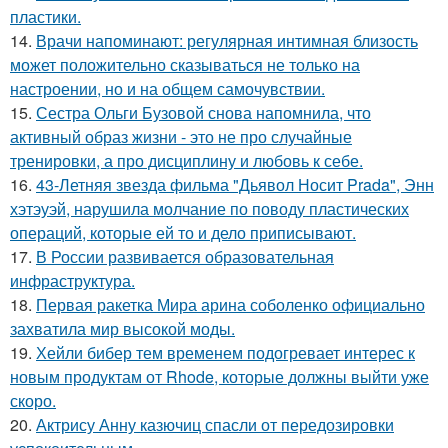
пластики.
14.
Врачи напоминают: регулярная интимная близость
может положительно сказываться не только на
настроении, но и на общем самочувствии.
15.
Сестра Ольги Бузовой снова напомнила, что
активный образ жизни - это не про случайные
тренировки, а про дисциплину и любовь к себе.
16.
43-Летняя звезда фильма "Дьявол Носит Prada", Энн
хэтэуэй, нарушила молчание по поводу пластических
операций, которые ей то и дело приписывают.
17.
В России развивается образовательная
инфраструктура.
18.
Первая ракетка Мира арина соболенко официально
захватила мир высокой моды.
19.
Хейли бибер тем временем подогревает интерес к
новым продуктам от Rhode, которые должны выйти уже
скоро.
20.
Актрису Анну казючиц спасли от передозировки