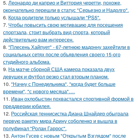
5.
Леонардо ди каприо и Виттория черетти, похоже,
окончательно перешли в статус "Серьезно и Надолго".
6.
Когда родители только услышали "PS5".
7.
Чтобы повысить свою мотивацию для посещения
спортзала, стоит выбрать вид спорта, который
действительно вам интересен.
8.
"Плесень Хайпует" - 67-летнюю мадонну захейтили в
социальных сетях после объявления своего 15-ого
студийного альбома.
9.
На матче сборной США камера показала двух
девушек и футбол резко стал вторым планом.
10.
"Начну с Понедельника", "когда будет больше
времени", "с нового месяца"….
11.
Иван охлобыстин похвастался спортивной формой в
преддверии юбилея.
12.
Российская теннисистка Диана Шнайдер обыграла
первую ракетку мира Арину соболенко и вышла в
полуфинал "Ролан Гаррос".
13.
Антон Гусев с новым "Открытым Взглядом" после