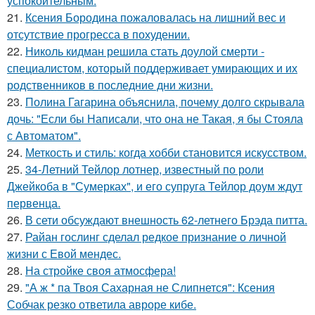
успокоительным.
21.
Ксения Бородина пожаловалась на лишний вес и
отсутствие прогресса в похудении.
22.
Николь кидман решила стать доулой смерти -
специалистом, который поддерживает умирающих и их
родственников в последние дни жизни.
23.
Полина Гагарина объяснила, почему долго скрывала
дочь: "Если бы Написали, что она не Такая, я бы Стояла
с Автоматом".
24.
Меткость и стиль: когда хобби становится искусством.
25.
34-Летний Тейлор лотнер, известный по роли
Джейкоба в "Сумерках", и его супруга Тейлор доум ждут
первенца.
26.
В сети обсуждают внешность 62-летнего Брэда питта.
27.
Райан гослинг сделал редкое признание о личной
жизни с Евой мендес.
28.
На стройке своя атмосфера!
29.
"А ж * па Твоя Сахарная не Слипнется": Ксения
Собчак резко ответила авроре кибе.