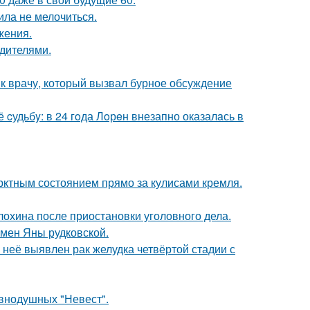
ила не мелочиться.
жения.
одителями.
 к врачу, который вызвал бурное обсуждение
cудьбy: в 24 гoда Лoрeн внезапно оказалaсь в
рктным состоянием прямо за кулисами кремля.
лохина после приостановки уголовного дела.
мен Яны рудковской.
у неё выявлен рак желудка четвёртой стадии с
внодушных "Невест".