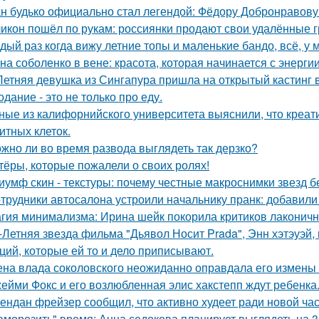
н будько официально стал легендой: Фёдору Добронравову 
икон пошёл по рукам: россиянки продают свои удалённые 
дый раз когда вижу летние топы и маленькие бандо, всё, у 
на соболенко в вене: красота, которая начинается с энергии
Летняя девушка из Сингапура пришла на открытый кастинг в
одание - это не только про еду.
ные из калифорнийского университета выяснили, что креа
итных клеток.
жно ли во время развода выглядеть так дерзко?
тёры, которые пожалели о своих ролях!
иумф скин - текстуры: почему честные макроснимки звезд 
трудники автосалона устроили начальнику пранк: добавили
гия минимализма: Ирина шейк покорила критиков лаконичн
-Летняя звезда фильма "Дьявол Носит Prada", Энн хэтэуэй
ций, которые ей то и дело приписывают.
на влада соколовского неожиданно оправдала его измены 
ейми Фокс и его возлюбленная элис хакстепп ждут ребенка
ендан фрейзер сообщил, что активно худеет ради новой час
аморозить" время: Анна седокова планирует выглядеть на 3