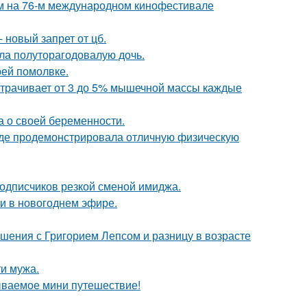
м на 76-м международном кинофестивале
 новый запрет от цб.
ла полуторагодовалую дочь.
оей помолвке.
 утрачивает от 3 до 5% мышечной массы каждые
а о своей беременности.
где продемонстрировала отличную физическую
подписчиков резкой сменой имиджа.
и в новогоднем эфире.
ошения с Григорием Лепсом и разницу в возрасте
ти мужа.
ываемое мини путешествие!