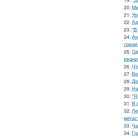
20.
Ми
21.
Ур
22.
Ад
23.
"В
24.
Ан
среди
25.
Од
реани
26.
Чт
27.
Во
28.
До
29.
На
30.
"Я
31.
В 
32.
Ле
метас
33.
Ча
34.
Гл