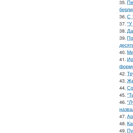
35.
Пе
берли
36.
С 
37.
"У
38.
Да
39.
По
десять
40.
Ми
41.
Ир
форму
42.
Тр
43.
Же
44.
Со
45.
"Т
46.
"Л
назва
47.
Ар
48.
Ка
49.
Пу