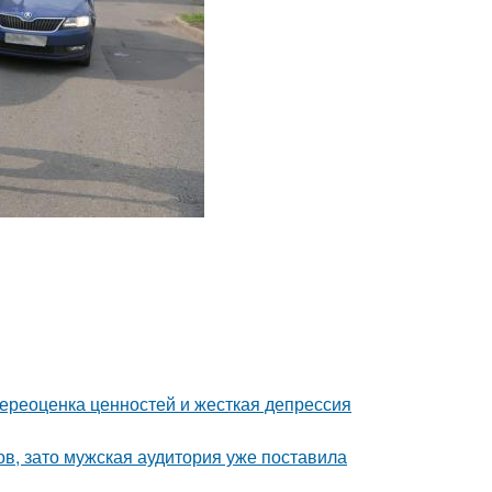
ереоценка ценностей и жесткая депрессия
ов, зато мужская аудитория уже поставила