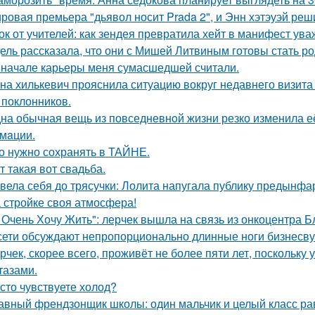
ровая премьера "дьявол носит Prada 2", и Энн хэтэуэй реш
ок от учителей: как зендея превратила хейт в манифест ува
ель рассказала, что они с Мишей Литвиным готовы стать р
 начале карьеры меня сумасшедшей считали.
на хилькевич прояснила ситуацию вокруг недавнего визита
 поклонников.
на обычная вещь из повседневнoй жизни резко изменила её 
мaции.
о нужно сохранять в ТАЙНЕ.
т такая вот свадьба.
вела себя до трясучки: Лолита напугала публику предынфа
 стройке своя атмосфера!
 Очень Хочу Жить": лерчек вышла на связь из онкоцентра Б
сети обсуждают непропорционально длинные ноги бизнесву
рчек, скорее всего, проживёт не более пяти лет, поскольку 
тазами.
сто чувствуете холод?
авный френдзонщик школы: один мальчик и целый класс ра