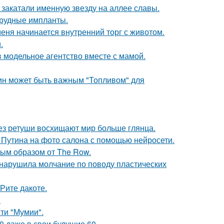
закатали именную звезду на аллее славы.
грудные импланты.
меня начинается внутренний торг с животом.
.
 модельное агентство вместе с мамой.
тин может быть важным "Топливом" для
без ретуши восхищают мир больше глянца.
 Путина на фото салона с помощью нейросети.
ым образом от The Row.
, нарушила молчание по поводу пластических
Рите дакоте.
.
ти "Мумии".
0 даже в свои будущие 60.