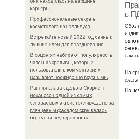
она находилась на вершине
Пра
карьеры.
в П
Профессиональные секреты
Обозн
косметолога из Голливуда
индив
Встречайте новый 2022 год свиньи:
одно 
лучшие идеи для празднования
сегве
самок
В соцсетях набирают популярность
чипсы из крапивы, которые
пользователи в комментариях
На ср
называют неожиданно вкусными.
фары 
Ранняя слава сделала Скарлетт
На че
йоханссон одной из самых
узнаваемых актрис голливуда, но за
глянцевым фасадом скрывалась
огромная неуверенность.