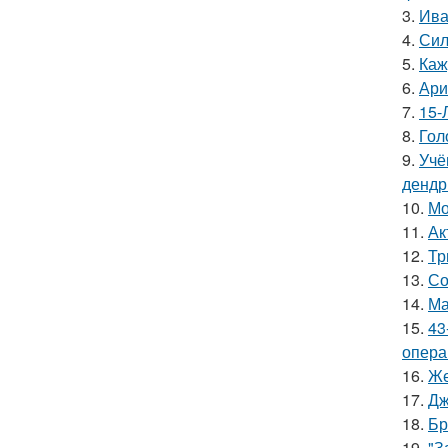
3.
Ива
4.
Сил
5.
Каж
6.
Ари
7.
15-
8.
Гол
9.
Учё
дендр
10.
Мо
11.
Ак
12.
Тр
13.
Со
14.
Ма
15.
43
опера
16.
Же
17.
Дж
18.
Бр
19.
"З