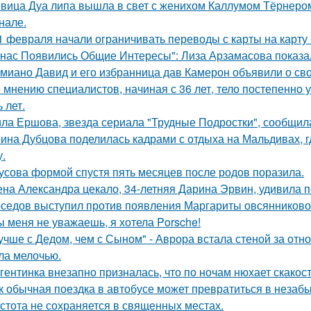
вица Дуа липа вышла в свет с женихом Каллумом Тёрнеро
нале.
1 февраля начали ограничивать переводы с карты на карту -
 нас Появились Общие Интересы": Лиза Арзамасова показа
миано Давид и его избранница дав Камерон объявили о св
 мнению специалистов, начиная с 36 лет, тело постепенно
 лет.
ла Ершова, звезда сериала "Трудные Подростки", сообщил
ина Дубцова поделилась кадрами с отдыха на Мальдивах, 
.
усова формой спустя пять месяцев после родов поразила.
на Александра цекало, 34-летняя Дарина Эрвин, удивила 
седов выступил против появления Маргариты овсянниково
ы меня не уважаешь, я хотела Porsche!
учше с Дедом, чем с Сыном" - Аврора встала стеной за отн
ла мелочью.
гентинка внезапно призналась, что по ночам нюхает скакос
к обычная поездка в автобусе может превратиться в незаб
стота не сохраняется в священных местах.