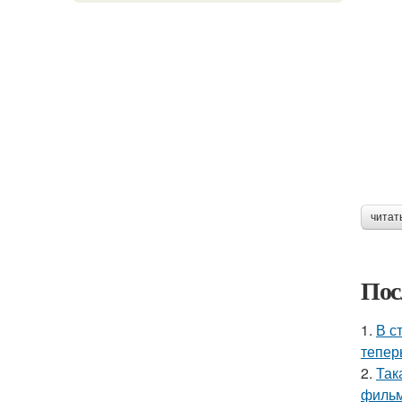
читат
Пос
1.
В с
тепер
2.
Так
фильм