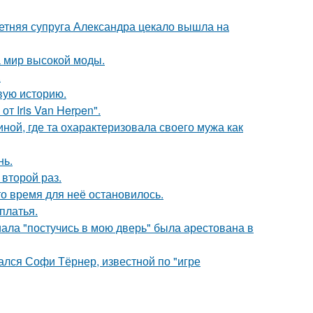
етняя супруга Александра цекало вышла на
 мир высокой моды.
.
овую историю.
т Iris Van Herpen".
ной, где та охарактеризовала своего мужа как
нь.
второй раз.
о время для неё остановилось.
платья.
ала "постучись в мою дверь" была арестована в
ался Софи Тёрнер, известной по "игре