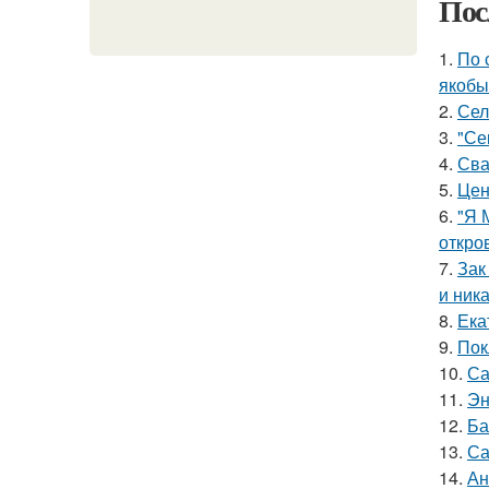
Пос
1.
По 
якобы
2.
Сел
3.
"Се
4.
Сва
5.
Цен
6.
"Я 
откро
7.
Зак
и ника
8.
Ека
9.
Пок
10.
Са
11.
Эн
12.
Ба
13.
Са
14.
Ан