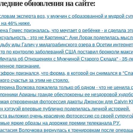
ледние обновления на сайте:
словам эксперта воз, у мужчин с образованной и мудрой су
 на 46% ниже.
ена Гомес призналась, что мечтает о ребёнке - и сделала эт
ксуальность - это не Картинка": Ани Лорак поделилась мысл
дьбу иды Галич у мидаграбинского озера в Осетии интерне
тр по контролю заболеваний США поставил брокколи макс
Мечтала об Отношениях с Мужчиной Старого Склада" - 35-
венное признание.
 эфрон признался, что форма, в которой он снимался в "Сп
кого счастья за этим не стояло.
терина Волкова пожалела только об одном - что не ценила 
лонники Арианы гранде обеспокоены ее нездоровой худобой
мая откровенная фотосессия дакоты Джонсон для Calvin Kl
н хэтэуэй впервые публично поделилась личной историей.
ста выложил очень красивую фотосессию со своей супруго
мые яркие образы на дорожке премии телеканала РУ.
астасия Волочкова вернулась к тренировкам после операции