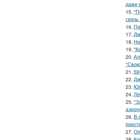
даже 
15.
"П
связь
16.
Пе
17.
Дж
18.
Не
19.
"К
20.
Ал
"Свою
21.
59
22.
Дж
23.
Юл
24.
Ле
25.
"З
аэроп
26.
В 
прест
27.
Оп
28.
Ко