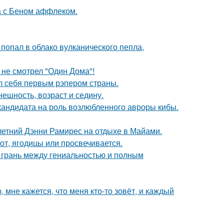
а с Беном аффлеком.
 попал в облако вулканического пепла,
 не смотрел "Один Дома"!
л себя первым рэпером страны.
ешность, возраст и седину.
кандидата на роль возлюбленного авроры кибы.
летний Дэнни Рамирес на отдыхе в Майами.
от, ягодицы или просвечивается.
о грань между гениальностью и полным
 мне кажется, что меня кто-то зовёт, и каждый