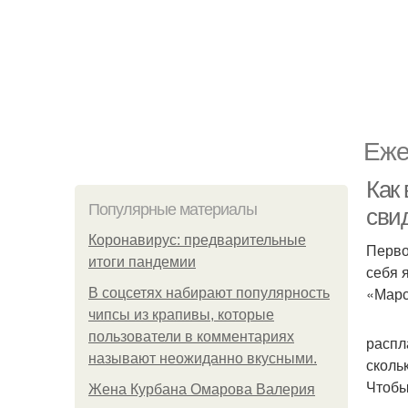
Еже
Как
Популярные материалы
сви
Коронавирус: предварительные
Перво
итоги пандемии
себя 
«Марс
В соцсетях набирают популярность
чипсы из крапивы, которые
пользователи в комментариях
распл
называют неожиданно вкусными.
сколь
Чтобы
Жена Курбана Омарова Валерия