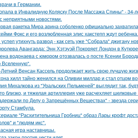
врачи в Германии.
опала в Инвалидную Коляску После Массажа Спины" - 34-л
 с неприятными новостями.
рвая ракетка Мира арина соболенко официально захватила
ейми Фокс и его возлюбленная элис хакстепп ждут ребенка
 успел утихнуть развод - как сеть уже "Собрала" джигану н
оролева Авангарда: Энн Хэтэуэй Покоряет Лондон в Кутюре о
ена водонаева с юмором отозвалась о посте Ксении Бороди
 Вселенную".
-Летний Венсан Кассель продолжает жить свою лучшую жиз
она хилл тайно женился на Оливии миллар и стал отцом во 
ия Михалкова из "Уральских Пельменей" выглядит так, будт
то близко, и тяжелая артиллерия уже расчехляет шелковые 
адержали по Делу о Запрещённых Веществах" - звезда сери
орту Стамбула.
сериале "Расхитительница Гробниц" образ Лары крофт дост
олов" и "людям икс".
асная игра наставницы.
гда закон против чести идет.