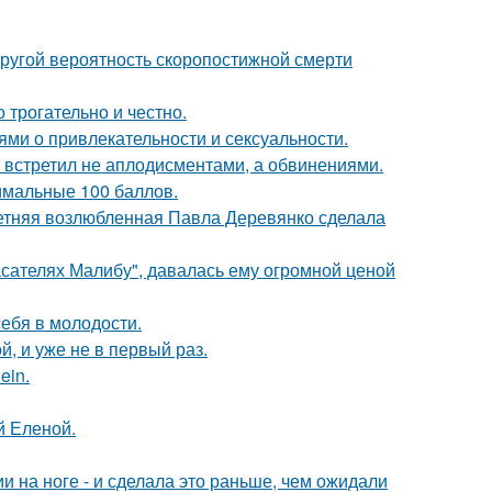
пругой вероятность скоропостижной смерти
о трогательно и честно.
ями о привлекательности и сексуальности.
т встретил не аплодисментами, а обвинениями.
имальные 100 баллов.
летняя возлюбленная Павла Деревянко сделала
асателях Малибу", давалась ему огромной ценой
себя в молодости.
, и уже не в первый раз.
ein.
й Еленой.
 на ноге - и сделала это раньше, чем ожидали