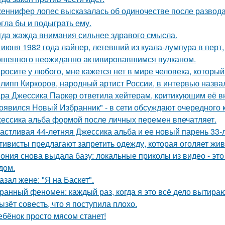
еннифер лопес высказалась об одиночестве после развод
гла бы и подыграть ему.
гда жажда внимания сильнее здравого смысла.
 июня 1982 года лайнер, летевший из куала-лумпура в перт,
шенного неожиданно активировавшимся вулканом.
росите у любого, мне кажется нет в мире человека, который
липп Киркоров, народный артист России, в интервью назва
ра Джессика Паркер ответила хейтерам, критикующим её вн
оявился Новый Избранник" - в сети обсуждают очередного 
ессика альба формой после личных перемен впечатляет.
астливая 44-летняя Джессика альба и ее новый парень 33-
тивисты предлагают запретить одежду, которая оголяет жив
ония снова выдала базу: локальные приколы из видео - эт
дом.
азал жене: "Я на Баскет".
ранный феномен: каждый раз, когда я это всё дело вытираю,
ызёт совесть, что я поступила плохо.
ебёнок просто мясом станет!