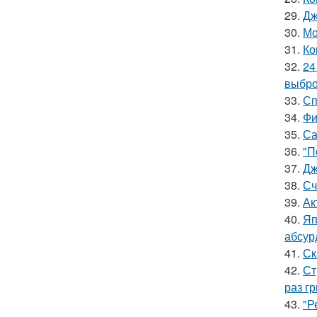
29.
Дж
30.
Мо
31.
Ко
32.
24
выбро
33.
Сп
34.
Фи
35.
Са
36.
"П
37.
Дж
38.
Сч
39.
Ак
40.
Яп
абсур
41.
Ск
42.
Ст
раз гр
43.
"Р