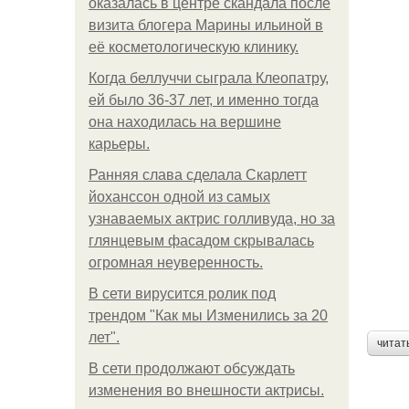
оказалась в центре скандала после
визита блогера Марины ильиной в
её косметологическую клинику.
Когда беллуччи сыграла Клеопатру,
ей было 36-37 лет, и именно тогда
она находилась на вершине
карьеры.
Ранняя слава сделала Скарлетт
йоханссон одной из самых
узнаваемых актрис голливуда, но за
глянцевым фасадом скрывалась
огромная неуверенность.
В сети вирусится ролик под
трендом "Как мы Изменились за 20
лет".
читат
В сети продолжают обсуждать
изменения во внешности актрисы.