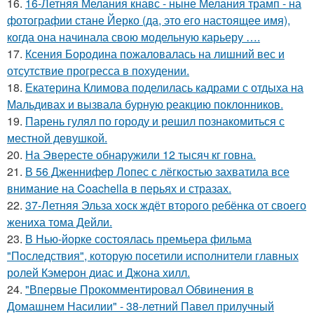
16.
16-Летняя Мелания кнавс - ныне Мелания трамп - на
фотографии стане Йерко (да, это его настоящее имя),
когда она начинала свою модельную карьеру ….
17.
Ксения Бородина пожаловалась на лишний вес и
отсутствие прогресса в похудении.
18.
Екатерина Климова поделилась кадрами с отдыха на
Мальдивах и вызвала бурную реакцию поклонников.
19.
Парень гулял по городу и решил познакомиться с
местной девушкой.
20.
На Эвересте обнаружили 12 тысяч кг говна.
21.
В 56 Дженнифер Лопес с лёгкостью захватила все
внимание на Coachella в перьях и стразах.
22.
37-Летняя Эльза хоск ждёт второго ребёнка от своего
жениха тома Дейли.
23.
В Нью-йорке состоялась премьера фильма
"Последствия", которую посетили исполнители главных
ролей Кэмерон диас и Джона хилл.
24.
"Впервые Прокомментировал Обвинения в
Домашнем Насилии" - 38-летний Павел прилучный