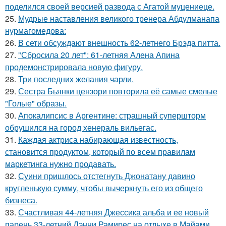
поделился своей версией развода с Агатой муцениеце.
25.
Мудрые наставления великого тренера Абдулманапа
нурмагомедова:
26.
В сети обсуждают внешность 62-летнего Брэда питта.
27.
"Сбросила 20 лет": 61-летняя Алена Апина
продемонстрировала новую фигуру.
28.
Три последних желания чарли.
29.
Сестра Бьянки цензори повторила её самые смелые
"Голые" образы.
30.
Апокалипсис в Аргентине: страшный супершторм
обрушился на город хенераль вильегас.
31.
Каждая актриса набирающая известность,
становится продуктом, который по всем правилам
маркетинга нужно продавать.
32.
Суини пришлось отстегнуть Джонатану давино
кругленькую сумму, чтобы вычеркнуть его из общего
бизнеса.
33.
Счастливая 44-летняя Джессика альба и ее новый
парень 33-летний Дэнни Рамирес на отдыхе в Майами.