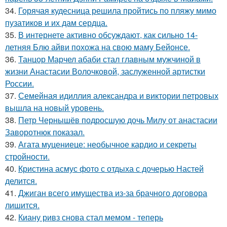
34.
Горячая кудесница решила пройтись по пляжу мимо
пузатиков и их дам сердца.
35.
В интернете активно обсуждают, как сильно 14-
летняя Блю айви похожа на свою маму Бейонсе.
36.
Танцор Марчел абаби стал главным мужчиной в
жизни Анастасии Волочковой, заслуженной артистки
России.
37.
Семейная идиллия александра и виктории петровых
вышла на новый уровень.
38.
Петр Чернышёв подросшую дочь Милу от анастасии
Заворотнюк показал.
39.
Агата муцениеце: необычное кардио и секреты
стройности.
40.
Кристина асмус фото с отдыха с дочерью Настей
делится.
41.
Джиган всего имущества из-за брачного договора
лишится.
42.
Киану ривз снова стал мемом - теперь