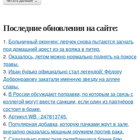
читать дальше →
Последние обновления на сайте:
1.
Больничный окончен: лерчек снова пытаются загнать
под домашний арест из-за вояжа в питер.
2.
Оказалось, летом можно нормально поднять на покосе
травы.
3.
Иван будько официально стал легендой: Фёдору
Добронравову закатали именную звезду на аллее
славы.
4.
В России обсуждают поправки, по которым за связь с
коллегой могут ввести санкции, если один из партнёров
состоит в браке.
5.
Артикул WB - 247813745.
6.
Популярная добавка, которую пачками жрут в зале,
внезапно оказалась мощным оружием против рака.
7.
Скандально известная онлифанщица бонни блю