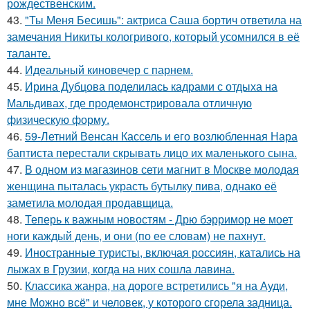
рождественским.
43.
"Ты Меня Бесишь": актриса Саша бортич ответила на
замечания Никиты кологривого, который усомнился в её
таланте.
44.
Идеальный киновечер с парнем.
45.
Ирина Дубцова поделилась кадрами с отдыха на
Мальдивах, где продемонстрировала отличную
физическую форму.
46.
59-Летний Венсан Кассель и его возлюбленная Нара
баптиста перестали скрывать лицо их маленького сына.
47.
В одном из магазинов сети магнит в Москве молодая
женщина пыталась украсть бутылку пива, однако её
заметила молодая продавщица.
48.
Теперь к важным новостям - Дрю бэрримор не моет
ноги каждый день, и они (по ее словам) не пахнут.
49.
Иностранные туристы, включая россиян, катались на
лыжах в Грузии, когда на них сошла лавина.
50.
Классика жанра, на дороге встретились "я на Ауди,
мне Можно всё" и человек, у которого сгорела задница.