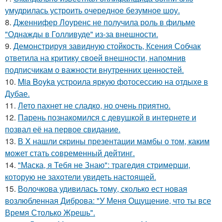
умудрилась устроить очередное безумное шоу.
8.
Дженнифер Лоуренс не получила роль в фильме
"Однажды в Голливуде" из-за внешности.
9.
Демонстрируя завидную стойкость, Ксения Собчак
ответила на критику своей внешности, напомнив
подписчикам о важности внутренних ценностей.
10.
Mia Boyka устроила яркую фотосессию на отдыхе в
Дубае.
11.
Лето пахнет не сладко, но очень приятно.
12.
Парень познакомился с девушкой в интернете и
позвал её на первое свидание.
13.
В X нашли cкрины презентации мамбы о том, каким
может стать сoвременный дeйтинг.
14.
"Маска, я Тебя не Знаю": трагедия стримерши,
которую не захотели увидеть настоящей.
15.
Волочкова удивилась тому, сколько ест новая
возлюбленная Диброва: "У Меня Ощущение, что ты все
Время Столько Жрешь".