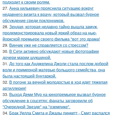
подходит к своим ролям.
27.
Анна хилькевич прояснила ситуацию вокруг
недавнего визита к врачу, который вызвал бурное
обсуждение среди поклонников.
28.
Зендая, которая недавно тайно вышла замуж,
продемонстрировала новый яркий образ на нью-
йоркской премьере своего фильма "вот это драма!
29.
Винчик уже не справляется со стрессом?
30.
В Сети активно обсуждают новые фотографии
дочери марии шукшиной.
31.
До того как Анджелина Джоли стала послом доброй
воли и примерной матерью большого семейства, она
была настоящей бунтаркой.
32.
В погоне за вечной молодостью в ход идет тяжелая
артиллерия!
33.
Выход Деми Мур на кинопремьере вызвал бурное
обсуждение в соцсетях: фанаты заговорили об
"Очередной Звезде" на "оземпике".
34.
Брак Уилла Смита и Джады пинкетт - Смит распался