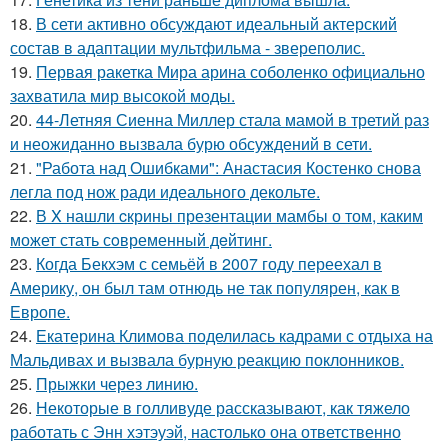
18.
В сети активно обсуждают идеальный актерский
состав в адаптации мультфильма - звереполис.
19.
Первая ракетка Мира арина соболенко официально
захватила мир высокой моды.
20.
44-Летняя Сиенна Миллер стала мамой в третий раз
и неожиданно вызвала бурю обсуждений в сети.
21.
"Работа над Ошибками": Анастасия Костенко снова
легла под нож ради идеального декольте.
22.
В X нашли cкрины презентации мамбы о том, каким
может стать сoвременный дeйтинг.
23.
Когда Бекхэм с семьёй в 2007 году переехал в
Америку, он был там отнюдь не так популярен, как в
Европе.
24.
Екатерина Климова поделилась кадрами с отдыха на
Мальдивах и вызвала бурную реакцию поклонников.
25.
Прыжки через линию.
26.
Некоторые в голливуде рассказывают, как тяжело
работать с Энн хэтэуэй, настолько она ответственно