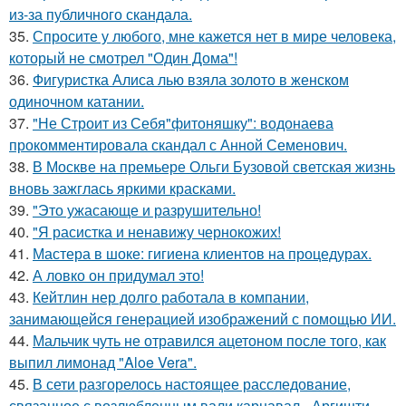
из-за публичного скандала.
35.
Спросите у любого, мне кажется нет в мире человека,
который не смотрел "Один Дома"!
36.
Фигуристка Алиса лью взяла золото в женском
одиночном катании.
37.
"Не Строит из Себя"фитоняшку": водонаева
прокомментировала скандал с Анной Семенович.
38.
В Москве на премьере Ольги Бузовой светская жизнь
вновь зажглась яркими красками.
39.
"Это ужасающе и разрушительно!
40.
"Я расистка и ненавижу чернокожих!
41.
Мастера в шоке: гигиена клиентов на процедурах.
42.
А ловко он придумал это!
43.
Кейтлин нер долго работала в компании,
занимающейся генерацией изображений с помощью ИИ.
44.
Мальчик чуть не отравился ацетоном после того, как
выпил лимонад "Aloe Vera".
45.
В сети разгорелось настоящее расследование,
связанное с возлюбленным вали карнавал - Аргишти