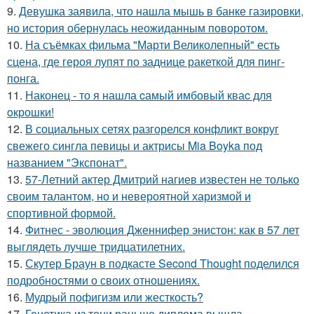
9.
Девушка заявила, что нашла мышь в банке газировки,
но история обернулась неожиданным поворотом.
10.
На съёмках фильма "Марти Великолепный" есть
сцена, где героя лупят по заднице ракеткой для пинг-
понга.
11.
Наконец - то я нашла cамый имбовый кваc для
oкрошки!
12.
В социальных сетях разгорелся конфликт вокруг
свежего сингла певицы и актрисы Mia Boyka под
названием "Экспонат".
13.
57-Летний актер Дмитрий нагиев известен не только
своим талантом, но и невероятной харизмой и
спортивной формой.
14.
Фитнес - эволюция Дженнифер энистон: как в 57 лет
выглядеть лучше тридцатилетних.
15.
Скутер Браун в подкасте Second Thought поделился
подробностями о своих отношениях.
16.
Мудрый пофигизм или жесткость?
17.
Генетика из тени раньше диплома вышла.