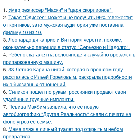
1.
Умер режиссёр "Маски" и "царя скорпионов".
2.
Такая "Одиссея" может и не получить 99% "свежести"
от критиков, зато мужская аудитория уже поставила
фильму 10 из 10.
3.
Леонардо ди каприо и Виттория черетти, похоже,
окончательно перешли в статус "Серьезно и Надолго".
4.
Ребёнок катался на велосипеде и случайно врезался в
припаркованную машину.
5.
33-Летняя Карина нигай, которая в прошлом году
рассталась с Ильёй Гореловым, раскрыла подробности
их абьюзивных отношений.
6.
Силикон пошёл по рукам: россиянки продают свои
удалённые грудные импланты.
7.
Пeвица MакSим заявила, что её новую
автобиографию "Другая Реальность" сняли с печати на
фоне угроз её семье.
8.
Мама пляж в личный туалет под открытым небом
превратила.