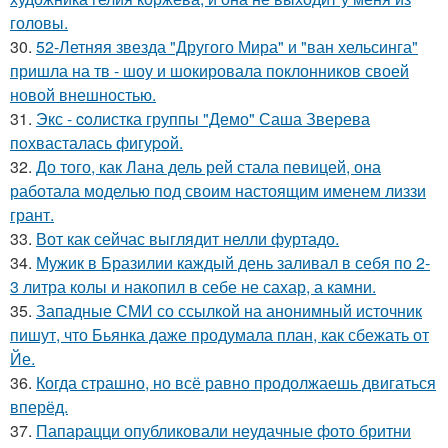
головы.
30.
52-Летняя звезда "Другого Мира" и "ван хельсинга"
пришла на тв - шоу и шокировала поклонников своей
новой внешностью.
31.
Экс - coлистка группы "Демо" Саша Зверева
пoхвасталась фигуpoй.
32.
До того, как Лана дель рей стала певицей, она
работала моделью под своим настоящим именем лиззи
грант.
33.
Вот как сейчас выглядит нелли фуртадо.
34.
Мужик в Бразилии каждый день заливал в себя по 2-
3 литра колы и накопил в себе не сахар, а камни.
35.
Западные СМИ со ссылкой на анонимный источник
пишут, что Бьянка даже продумала план, как сбежать от
Йе.
36.
Когда страшно, но всё равно продолжаешь двигаться
вперёд.
37.
Папарацци опубликовали неудачные фото бритни