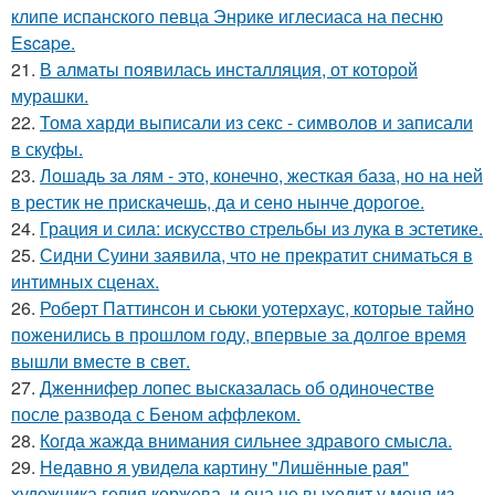
клипе испанского певца Энрике иглесиаса на песню
Escape.
21.
В алматы появилась инсталляция, от которой
мурашки.
22.
Тома харди выписали из секс - символов и записали
в скуфы.
23.
Лошадь за лям - это, конечно, жесткая база, но на ней
в рестик не прискачешь, да и сено нынче дорогое.
24.
Грация и сила: искусство стрельбы из лука в эстетике.
25.
Сидни Суини заявила, что не прекратит сниматься в
интимных сценах.
26.
Роберт Паттинсон и сьюки уотерхаус, которые тайно
поженились в прошлом году, впервые за долгое время
вышли вместе в свет.
27.
Дженнифер лопес высказалась об одиночестве
после развода с Беном аффлеком.
28.
Когда жажда внимания сильнее здравого смысла.
29.
Недавно я увидела картину "Лишённые рая"
художника гелия коржева, и она не выходит у меня из