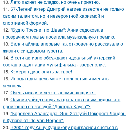
10.
Лето пахнет не сладко, но очень приятно.
11.
57-Летний актер Дмитрий нагиев известен не только
своим талантом, но и невероятной харизмой и
спортивной формой.
12.
"Будто Треснет по Швам": Анна седокова в
прозрачном платье посетила музыкальную премию.
13.
Билли айлиш впервые так откровенно рассказала о
жизни с синдромом туретта.
14.
В сети активно обсуждают идеальный актерский
состав в адаптации мультфильма - звереполис.
15.
Кэмерон диас опять за свое!
16.
Иногда одна цель может полностью изменить
человека.
17.
Очень милая и легко запоминающаяся.
18.
Оливия уайлд напугала фанатов своим видом: что
произошло со звездой "Доктора Хауса"?
19.
"Королева Авангарда: Энн Хэтэуэй Покоряет Лондон
в Кутюре от Iris Van Herpen".
20.
В2001 году Анну Курникову пригласили сняться в