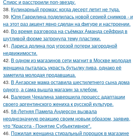
Спирс и расстроили поп-звезду.
38.
Кулинарный промах: когда десерт летит не туда.
39.
Юля Гаврилина поделилась новой серией снимков - и
на этот раз акцент явно сделан на фигуре и настроении.
40.
Во время разговора на съёмках Аманда сейфрид в
шутливой форме затронула тему пластики.
41.
Лариса долина под угрозой потери загородной
недвижимости.
42.
В одном из магазинов сети магнит в Москве молодая
женщина пыталась украсть бутылку пива, однако её
заметила молодая продавщица.
43.
В Ангарске мама оставила шестилетнего сына дома
одного, а сама вышла магазин за хлебом.
44.
Валерия Чекалина завершила процесс адаптации
своего аргентинского жениха к русской культуре.
45.
58-Летняя Памела Андерсон вызвала
неоднозначную реакцию своим новым образом, заявив,
что "Красота - Понятие Субъективное".
46.
Пожилая женщина стиральный порошок в магазине