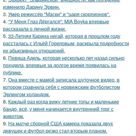
изменило Дарину Эрвин.
3.
Умер режиссёр "Маски" и "царя скорпионов".
4.
"У Меня Глаз Дёргался": MIA Boyka впервые
рассказала о личной жизни.
5.
33-Летняя Карина нигай, которая в прошлом году
рассталась с Ильёй Гореловым, раскрыла подробности
их абьюзивных отношений.
6.
Певица Адель, которая несколько лет назад сильно
похудела, впервые за долгое время появилась на
публике.
7.
Она вместе с мамой записала шуточное видео, в
котором сравнила себя с норвежским футболистом
Эрлингом холандом.
8.
Каждый раз когда вижу летние топы и маленькие
бандо, всё, у меня начинается внутренний торг с
животом.
9.
На матче сборной США камера показала двух
девушек и футбол резко стал вторым планом.