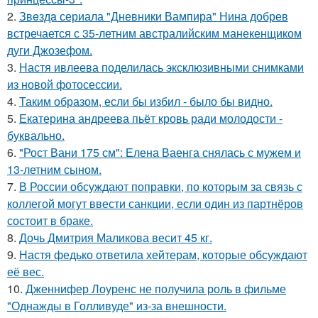
2.
Звeздa сериала "Дневники Вампира" Нина добрев
встречается с 35-летним австралийским манекенщиком
дуги Джозефом.
3.
Настя ивлеева поделилась эксклюзивными снимками
из новой фотосессии.
4.
Таким образом, если бы избил - было бы видно.
5.
Екатерина андреева пьёт кровь ради молодости -
буквально.
6.
"Рост Вани 175 см": Елена Ваенга снялась с мужем и
13-летним сыном.
7.
В России обсуждают поправки, по которым за связь с
коллегой могут ввести санкции, если один из партнёров
состоит в браке.
8.
Дочь Дмитрия Маликова весит 45 кг.
9.
Настя федько ответила хейтерам, которые обсуждают
её вес.
10.
Дженнифер Лоуренс не получила роль в фильме
"Однажды в Голливуде" из-за внешности.