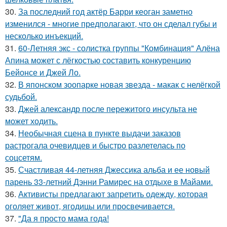
30.
За последний год актёр Барри кеоган заметно
изменился - многие предполагают, что он сделал губы и
несколько инъекций.
31.
60-Летняя экс - солистка группы "Комбинация" Алёна
Апина может с лёгкостью составить конкуренцию
Бейонсе и Джей Ло.
32.
В японском зоопарке новая звезда - макак с нелёгкой
судьбой.
33.
Джей александр после пережитого инсульта не
может ходить.
34.
Необычная сцена в пункте выдачи заказов
растрогала очевидцев и быстро разлетелась по
соцсетям.
35.
Счастливая 44-летняя Джессика альба и ее новый
парень 33-летний Дэнни Рамирес на отдыхе в Майами.
36.
Активисты предлагают запретить одежду, которая
оголяет живот, ягодицы или просвечивается.
37.
"Да я просто мама года!