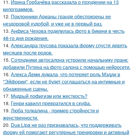
11.
Ирина Горбачёва рассказала о похудении на 13
килограммов.
12.
Поклонники Арианы гранде обеспокоены ее
нездоровой худобой, и уже не в первый раз.
13.
Анфиса Чехова поделилась фото в бикини в честь
48-го дня рождения.
14.
Александра трусова показала форму спустя девять
месяцев после родов.
15.
Сотрудники автосалона устроили начальнику пранк:
добавили Путина на фото салона с помощью нейросети.
16.
Алекса Деми думала, что потеряет роль Мэдди в
"Эйфории", если не будет соглашаться на интимные и
обнаженные сцены.
17.
Мудрый пофигизм или жесткость?
18.
Генри кавилл превратился в скуфа.
19.
Люба толкалина - пример стройности и
женственности.
20.
Dua Lipa не раз признавалась, что поддерживать
форму ей помогают регулярные тренировки и активный