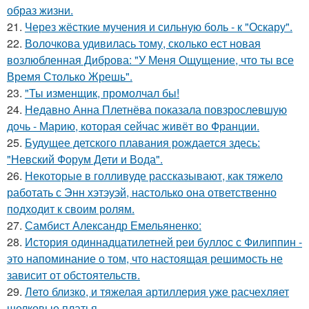
образ жизни.
21.
Через жёсткие мучения и сильную боль - к "Оскару".
22.
Волочкова удивилась тому, сколько ест новая
возлюбленная Диброва: "У Меня Ощущение, что ты все
Время Столько Жрешь".
23.
"Ты изменщик, промолчал бы!
24.
Недавно Анна Плетнёва показала повзрослевшую
дочь - Марию, которая сейчас живёт во Франции.
25.
Будущее детского плавания рождается здесь:
"Невский Форум Дети и Вода".
26.
Некоторые в голливуде рассказывают, как тяжело
работать с Энн хэтэуэй, настолько она ответственно
подходит к своим ролям.
27.
Самбист Александр Емельяненко:
28.
История одиннадцатилетней реи буллос с Филиппин -
это напоминание о том, что настоящая решимость не
зависит от обстоятельств.
29.
Лето близко, и тяжелая артиллерия уже расчехляет
шелковые платья.