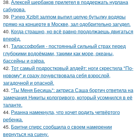
38.
Алексей щербаков прилетел в поддержать нурлана
сабурова.
39.
Рэпер Xzibit залпом выпил целую бутылку водяры
прямо на концерте в Москве, зал одобрительно загудел.
40.
Когда страшно, но всё равно продолжаешь двигаться
вперёд.
41.
Талассофобия - постоянный сильный страх перед
глубокими водоёмами, такими как море, океаны,
бассейны и озёра.
42.
Тот самый подростковый апдейт: ноги скрестила "По-
новому" и сразу почувствовала себя взрослой,
загадочной и опасной.
43.
"Ты Меня Бесишь": актриса Саша бортич ответила на
замечания Никиты кологривого, который усомнился в её
таланте.
44.
Рианна намекнула, что хочет родить четвёртого
ребенка.
45.
Бритни спирс сообщила о своем намерении
вернуться на сцену.