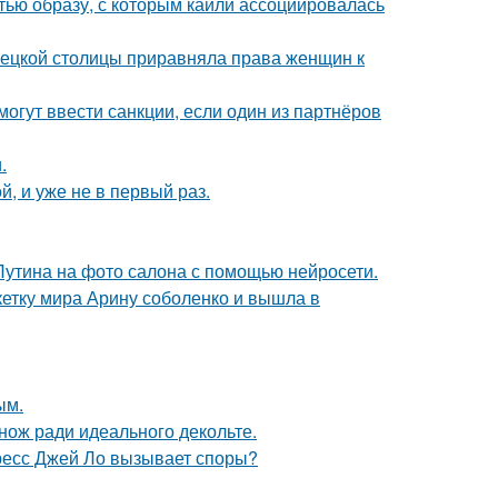
ью образу, с которым кайли ассоциировалась
мецкой столицы приравняла права женщин к
могут ввести санкции, если один из партнёров
.
, и уже не в первый раз.
Путина на фото салона с помощью нейросети.
етку мира Арину соболенко и вышла в
ым.
нож ради идеального декольте.
ресс Джей Ло вызывает споры?