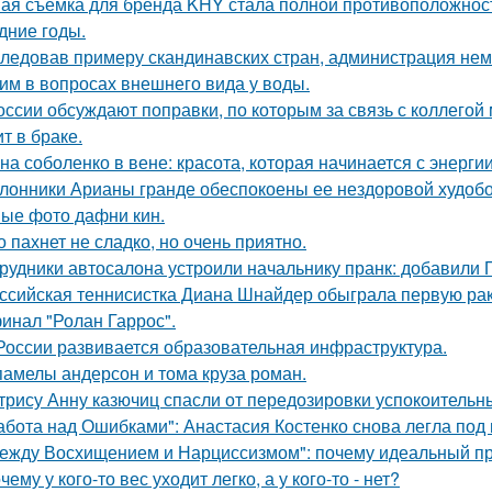
ая съёмка для бренда KHY стала полной противоположност
дние годы.
ледовав примеру скандинавских стран, администрация не
им в вопросах внешнего вида у воды.
оссии обсуждают поправки, по которым за связь с коллегой 
т в браке.
на соболенко в вене: красота, которая начинается с энергии
лонники Арианы гранде обеспокоены ее нездоровой худобой
ые фото дафни кин.
о пахнет не сладко, но очень приятно.
рудники автосалона устроили начальнику пранк: добавили 
ссийская теннисистка Диана Шнайдер обыграла первую рак
инал "Ролан Гаррос".
России развивается образовательная инфраструктура.
памелы андерсон и тома круза роман.
трису Анну казючиц спасли от передозировки успокоительн
абота над Ошибками": Анастасия Костенко снова легла под 
ежду Восхищением и Нарциссизмом": почему идеальный п
чему у кого-то вес уходит легко, а у кого-то - нет?