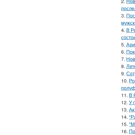
2.
Нов
после
3.
Пос
мужск
4.
В Р
состои
5.
Ари
6.
Пок
7.
Нов
8.
Лет
9.
Сот
10.
Ро
полуф
11.
В 
12.
У 
13.
Ак
14.
"Р
15.
"М
16.
По