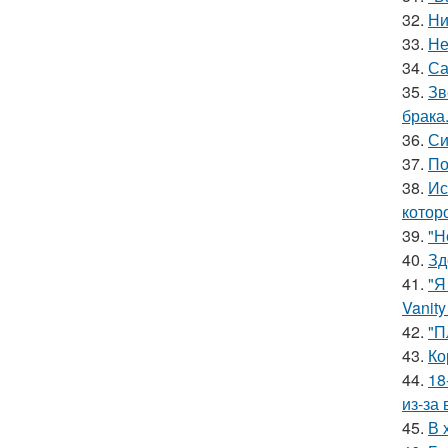
32.
Ни
33.
Не
34.
Са
35.
Зв
брака
36.
Си
37.
По
38.
Ис
котор
39.
"Н
40.
Зд
41.
"Я
Vanity 
42.
"П
43.
Ко
44.
18
из-за
45.
В 