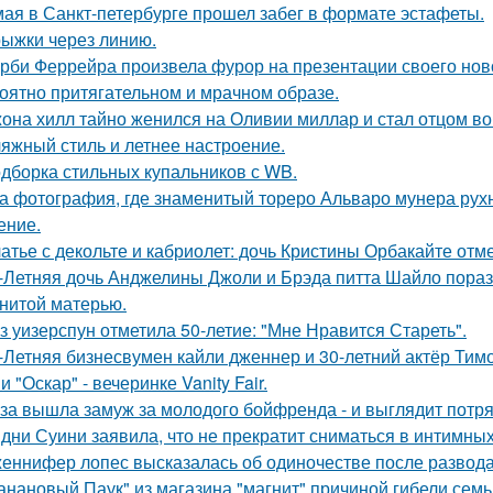
мая в Санкт-петербурге прошел забег в формате эстафеты.
ыжки через линию.
рби Феррейра произвела фурор на презентации своего ново
оятно притягательном и мрачном образе.
она хилл тайно женился на Оливии миллар и стал отцом во 
яжный стиль и летнее настроение.
дборка стильных купальников с WB.
а фотография, где знаменитый тореро Альваро мунера рухн
ение.
атье с декольте и кабриолет: дочь Кристины Орбакайте отм
-Летняя дочь Анджелины Джоли и Брэда питта Шайло пораз
нитой матерью.
з уизерспун отметила 50-летие: "Мне Нравится Стареть".
-Летняя бизнесвумен кайли дженнер и 30-летний актёр Ти
 "Оскар" - вечеринке Vanity Fair.
за вышла замуж за молодого бойфренда - и выглядит потр
дни Суини заявила, что не прекратит сниматься в интимных
еннифер лопес высказалась об одиночестве после развод
анановый Паук" из магазина "магнит" причиной гибели семь