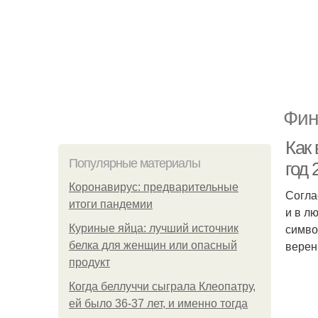
Фин
Как
Популярные материалы
год 
Коронавирус: предварительные
Согла
итоги пандемии
и в л
симво
Куриные яйца: лучший источник
верен
белка для женщин или опасный
продукт
Когда беллуччи сыграла Клеопатру,
ей было 36-37 лет, и именно тогда