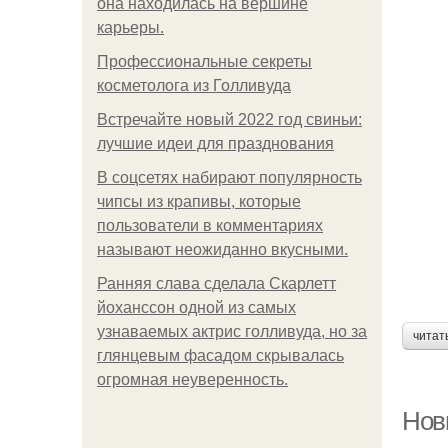
она находилась на вершине
карьеры.
Профессиональные секреты
косметолога из Голливуда
Встречайте новый 2022 год свиньи:
лучшие идеи для празднования
В соцсетях набирают популярность
чипсы из крапивы, которые
пользователи в комментариях
называют неожиданно вкусными.
Ранняя слава сделала Скарлетт
йоханссон одной из самых
узнаваемых актрис голливуда, но за
читат
глянцевым фасадом скрывалась
огромная неуверенность.
Новы