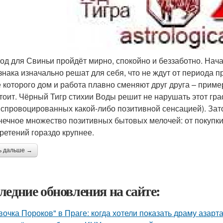
год для Свиньи пройдёт мирно, спокойно и беззаботно. Нача
 знака изначально решат для себя, что не ждут от периода п
е которого дом и работа плавно сменяют друг друга – приме
тоит. Чёрный Тигр стихии Воды решит не нарушать этот гра
 спровоцированных какой-либо позитивной сенсацией). Зато
нечное множество позитивных бытовых мелочей: от покупки
ретений гораздо крупнее.
ь дальше →
ледние обновления на сайте:
вочка Пороков" в Праге: когда хотели показать драму азарта