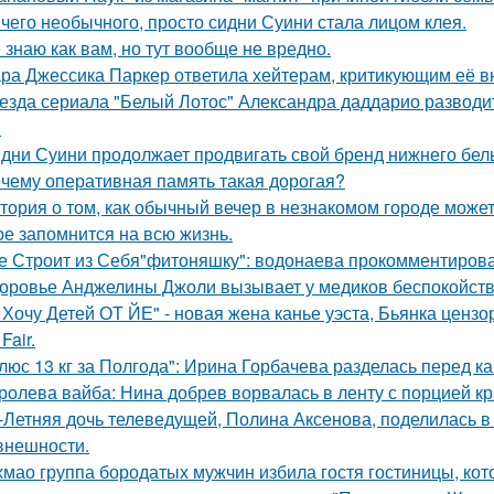
чего необычного, просто сидни Суини стала лицом клея.
 знаю как вам, но тут вообще не вредно.
ра Джессика Паркер ответила хейтерам, критикующим её вн
езда сериала "Белый Лотос" Александра даддарио разводи
.
дни Суини продолжает продвигать свой бренд нижнего бель
чему оперативная память такая дорогая?
тория о том, как обычный вечер в незнакомом городе може
ое запомнится на всю жизнь.
е Строит из Себя"фитоняшку": водонаева прокомментирова
оровье Анджелины Джоли вызывает у медиков беспокойств
 Хочу Детей ОТ ЙЕ" - новая жена канье уэста, Бьянка ценз
Fair.
люс 13 кг за Полгода": Ирина Горбачева разделась перед к
ролева вайба: Нина добрев ворвалась в ленту с порцией кр
-Летняя дочь телеведущей, Полина Аксенова, поделилась в 
 внешности.
хмао группа бородатых мужчин избила гостя гостиницы, кот