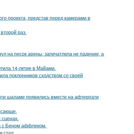
го проекта, представ перед камерами в
второй раз.
ул на песок арены, запечатлела не падение, а
етила 14-летие в Майами.
ила поклонников сходством со своей
моти шаламе появились вместе на афтерпати
ясающе.
 сценах.
а с Беном аффлеком.
и стал.