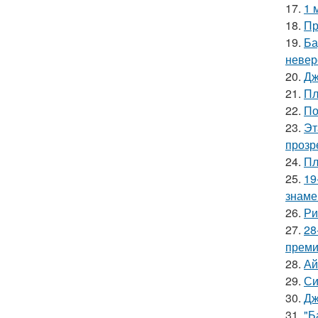
17.
1 
18.
Пр
19.
Ба
невер
20.
Дж
21.
Пл
22.
По
23.
Эт
прозр
24.
Пл
25.
19
знаме
26.
Ри
27.
28
премии
28.
Ай
29.
Си
30.
Дж
31.
"Б