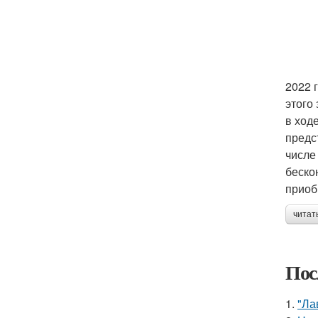
2022 
этого
в ход
предс
числе
беско
приоб
читат
Пос
1.
"Ла