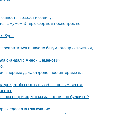
ешность, возраст и седину.
тся с мужем Эндрю формом после трёх лет
я Syrn.
т превратиться в начало безумного приключения,
ла скандал с Анной Семенович.
о.
ори, впервые дала откровенное интервью для
амерой, чтобы показать себя с новым весом.
асоты.
своих соцсетях, что мама постоянно буллит её
орый сделал им замечание.