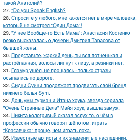
такой Анатолий?
27.
"Do you Speak English?
28.
Спросите у любого, мне кажется нет в мире человека,
который не смотрел "Один Дома"!
29.
"У нее Вообще-то Есть Мама": Анастасия Костенко
резко высказалась о дочери Дмитрия Тарасова от
бывшей жены.
30.
Представьте, жаркий день, ты вся потненькая и
растрёпанная, волосы липнут к лицу, а резинки нет.
31.
Гламур ушёл, не прощаясь - только стразы
осыпались по дороге.
32.
Сидни Суини продолжает продвигать свой бренд
нижнего белья Syrn.
33.
Дочь умы турман и Итана хоука, звезда сериала
"Очень Странные Дела" Майя хоук, вышла замуж.
34.
Никита кологривый сказал вслух то, о чём в
профессии обычно говорят шёпотом: играть
"Красавчика" проще, чем играть лоха.
35.
Известные артисты и их знаменитые наследники.