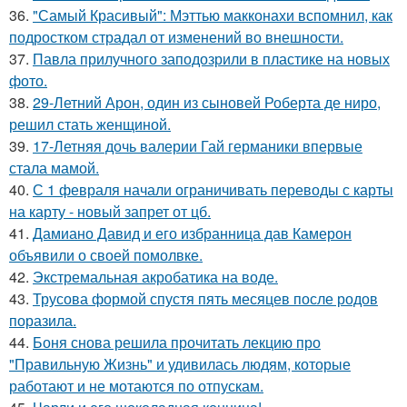
36.
"Самый Красивый": Мэттью макконахи вспомнил, как
подростком страдал от изменений во внешности.
37.
Павла прилучного заподозрили в пластике на новых
фото.
38.
29-Летний Арон, один из сыновей Роберта де ниро,
решил стать женщиной.
39.
17-Летняя дочь валерии Гай германики впервые
стала мамой.
40.
С 1 февраля начали ограничивать переводы с карты
на карту - новый запрет от цб.
41.
Дамиано Давид и его избранница дав Камерон
объявили о своей помолвке.
42.
Экстремальная акробатика на воде.
43.
Трусова формой спустя пять месяцев после родов
поразила.
44.
Боня снова решила прочитать лекцию про
"Правильную Жизнь" и удивилась людям, которые
работают и не мотаются по отпускам.