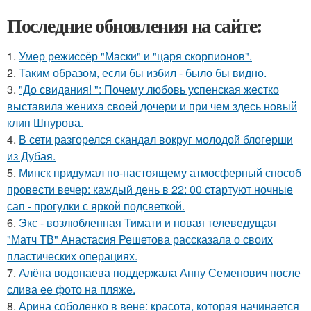
Последние обновления на сайте:
1.
Умер режиссёр "Маски" и "царя скорпионов".
2.
Таким образом, если бы избил - было бы видно.
3.
"До свидания! ": Почему любовь успенская жестко
выставила жениха своей дочери и при чем здесь новый
клип Шнурова.
4.
В сети разгорелся скандал вокруг молодой блогерши
из Дубая.
5.
Минск придумал по-настоящему атмосферный способ
провести вечер: каждый день в 22: 00 стартуют ночные
сап - прогулки с яркой подсветкой.
6.
Экс - возлюбленная Тимати и новая телеведущая
"Матч ТВ" Анастасия Решетова рассказала о своих
пластических операциях.
7.
Алёна водонаева поддержала Анну Семенович после
слива ее фото на пляже.
8.
Арина соболенко в вене: красота, которая начинается