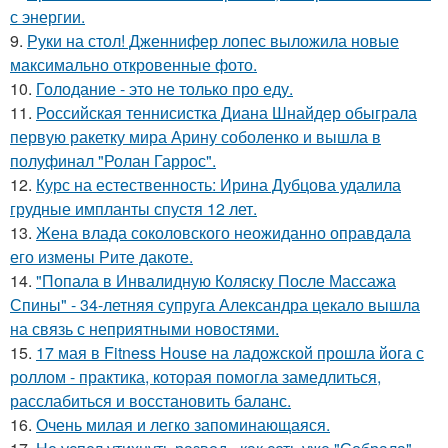
с энергии.
9.
Руки на стол! Дженнифер лопес выложила новые
максимально откровенные фото.
10.
Голодание - это не только про еду.
11.
Российская теннисистка Диана Шнайдер обыграла
первую ракетку мира Арину соболенко и вышла в
полуфинал "Ролан Гаррос".
12.
Курс на естественность: Ирина Дубцова удалила
грудные импланты спустя 12 лет.
13.
Жена влада соколовского неожиданно оправдала
его измены Рите дакоте.
14.
"Попала в Инвалидную Коляску После Массажа
Спины" - 34-летняя супруга Александра цекало вышла
на связь с неприятными новостями.
15.
17 мая в Fitness House на ладожской прошла йога с
роллом - практика, которая помогла замедлиться,
расслабиться и восстановить баланс.
16.
Очень милая и легко запоминающаяся.