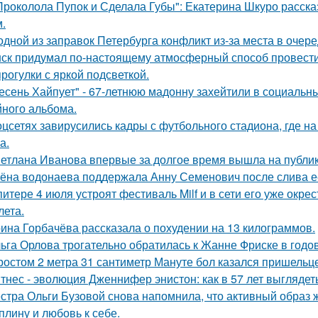
Проколола Пупок и Сделала Губы": Екатерина Шкуро расска
.
одной из заправок Петербурга конфликт из-за места в очер
ск придумал по-настоящему атмосферный способ провести 
прогулки с яркой подсветкой.
есень Хайпует" - 67-летнюю мадонну захейтили в социальны
йного альбома.
оцсетях завирусились кадры с футбольного стадиона, где н
а.
етлана Иванова впервые за долгое время вышла на публику
ёна водонаева поддержала Анну Семенович после слива е
питере 4 июля устроят фестиваль Milf и в сети его уже ок
лета.
ина Горбачёва рассказала о похудении на 13 килограммов.
ьга Орлова трогательно обратилась к Жанне Фриске в годо
ростом 2 метра 31 сантиметр Мануте бол казался пришельце
тнес - эволюция Дженнифер энистон: как в 57 лет выглядет
стра Ольги Бузовой снова напомнила, что активный образ ж
плину и любовь к себе.