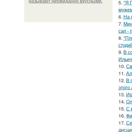
называют неожиданно вкусными.
5.
"Я 
мужем
6.
На 
7.
Мин
сап - 
8.
"Пл
студи
9.
В с
Ильич
10.
Св
11.
Ал
12.
В 
этого 
13.
Ир
14.
Ол
15.
С 
16.
Фи
17.
Се
дисци