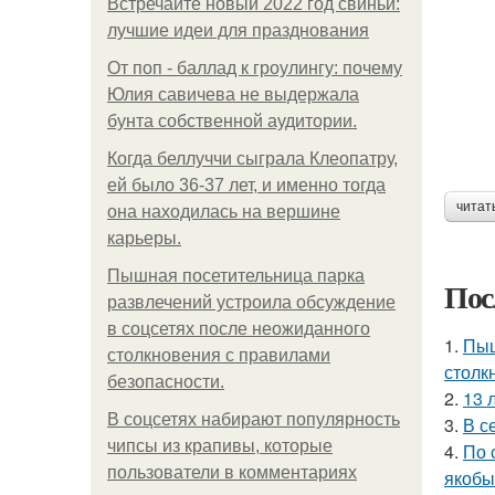
Встречайте новый 2022 год свиньи:
лучшие идеи для празднования
От поп - баллад к гроулингу: почему
Юлия савичева не выдержала
бунта собственной аудитории.
Когда беллуччи сыграла Клеопатру,
ей было 36-37 лет, и именно тогда
читат
она находилась на вершине
карьеры.
Пышная посетительница парка
Пос
развлечений устроила обсуждение
в соцсетях после неожиданного
1.
Пыш
столкновения с правилами
столк
безопасности.
2.
13 
В соцсетях набирают популярность
3.
В с
чипсы из крапивы, которые
4.
По 
пользователи в комментариях
якобы