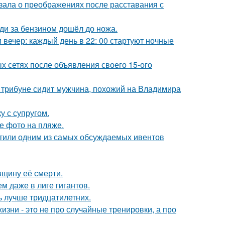
зала о преображениях после расставания с
еди за бензином дошёл до ножа.
вечер: каждый день в 22: 00 стартуют ночные
х сетях после объявления своего 15-ого
а трибуне сидит мужчина, похожий на Владимира
 с супругом.
е фото на пляже.
рестили одним из самых обсуждаемых ивентов
вщину её смерти.
м даже в лиге гигантов.
ь лучше тридцатилетних.
изни - это не про случайные тренировки, а про