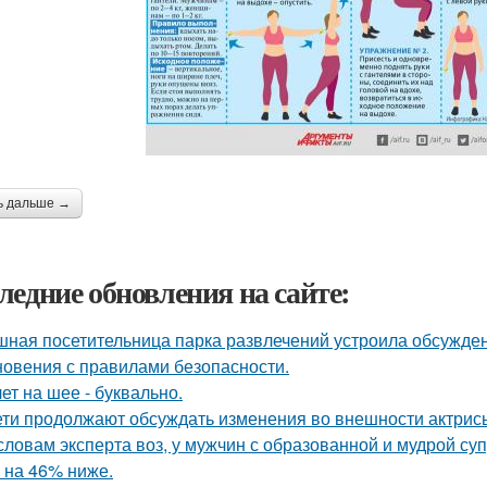
ь дальше →
ледние обновления на сайте:
ная посетительница парка развлечений устроила обсужден
новения с правилами безопасности.
лет на шее - буквально.
ети продолжают обсуждать изменения во внешности актрис
словам эксперта воз, у мужчин с образованной и мудрой су
 на 46% ниже.