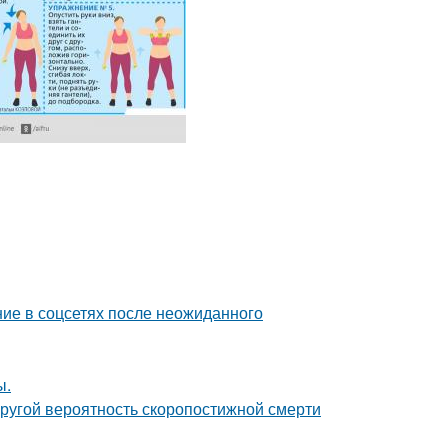
ие в соцсетях после неожиданного
ы.
пругой вероятность скоропостижной смерти