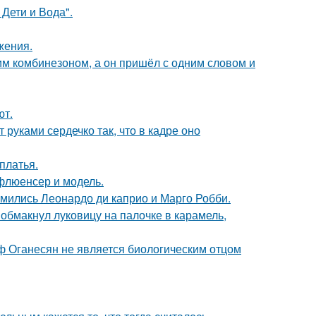
Дети и Вода".
жения.
им комбинезоном, а он пришёл с одним словом и
ют.
руками сердечко так, что в кадре оно
платья.
флюенсер и модель.
комились Леонардо ди каприо и Марго Робби.
обмакнул луковицу на палочке в карамель,
иф Оганесян не является биологическим отцом