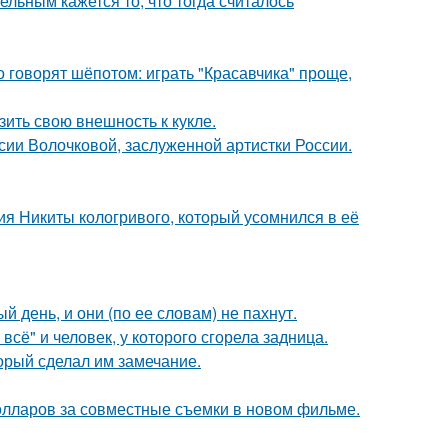
ельным кажется то, что тогда считалось
о говорят шёпотом: играть "Красавчика" проще,
ить свою внешность к кукле.
ии Волочковой, заслуженной артистки России.
ия Никиты кологривого, который усомнился в её
 день, и они (по ее словам) не пахнут.
всё" и человек, у которого сгорела задница.
орый сделал им замечание.
олларов за совместные съемки в новом фильме.