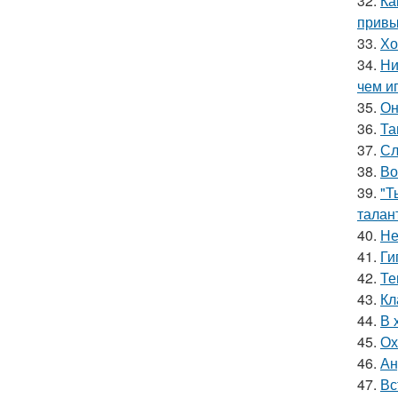
32.
Ка
привы
33.
Хо
34.
Ни
чем и
35.
Он
36.
Та
37.
Сл
38.
Во
39.
"Т
талан
40.
Не
41.
Ги
42.
Те
43.
Кл
44.
В 
45.
Ох
46.
Ан
47.
Вс