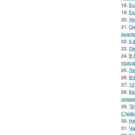
18.
Бу
19.
Ек
20.
Ур
21.
Он
выклю
22.
5 
23.
Он
24.
В 
подоз
25.
Ле
26.
Вл
27.
12
28.
Ка
думая
29.
"Б
Стефа
30.
Ни
31.
Ча