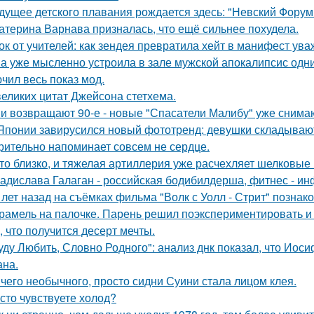
дущее детского плавания рождается здесь: "Невский Форум 
атерина Варнава призналась, что ещё сильнее похудела.
ок от учителей: как зендея превратила хейт в манифест ува
а уже мысленно устроила в зале мужской апокалипсис одн
чил весь показ мод.
великих цитат Джейсoна стетхема.
и возвращают 90-е - новые "Спасатели Малибу" уже снима
Японии завирусился новый фототренд: девушки складывают 
рительно напоминает совсем не сердце.
то близко, и тяжелая артиллерия уже расчехляет шелковые 
адислава Галаган - российская бодибилдерша, фитнес - ин
 лет назад на съёмках фильма "Волк с Уолл - Стрит" позна
рамель на палочке. Парень решил поэкспериментировать и 
, что получится десерт мечты.
уду Любить, Словно Родного": анализ днк показал, что Иос
на.
чего необычного, просто сидни Суини стала лицом клея.
сто чувствуете холод?