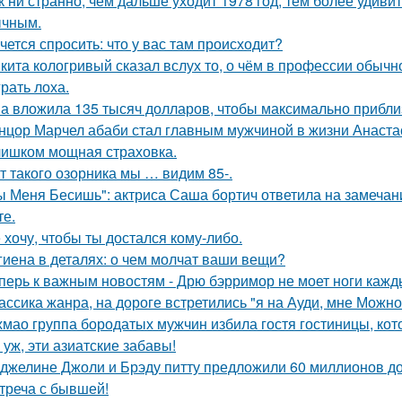
к ни странно, чем дальше уходит 1978 год, тем более удивит
чным.
чется спросить: что у вас там происходит?
кита кологривый сказал вслух то, о чём в профессии обычн
грать лоха.
а вложила 135 тысяч долларов, чтобы максимально приблиз
нцор Марчел абаби стал главным мужчиной в жизни Анастас
ишком мощная страховка.
т такого озорника мы … видим 85-.
ы Меня Бесишь": актриса Саша бортич ответила на замечан
те.
 хочу, чтобы ты достался кому-либо.
гиена в деталях: о чем молчат ваши вещи?
перь к важным новостям - Дрю бэрримор не моет ноги каждый
ассика жанра, на дороге встретились "я на Ауди, мне Можно 
хмао группа бородатых мужчин избила гостя гостиницы, кот
 уж, эти азиатские забавы!
джелине Джоли и Брэду питту предложили 60 миллионов д
треча с бывшей!