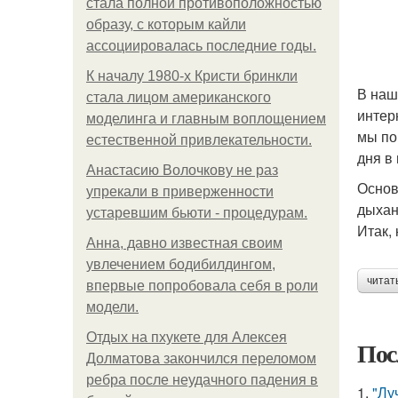
стала полной противоположностью
образу, с которым кайли
ассоциировалась последние годы.
К началу 1980-х Кристи бринкли
В наш
стала лицом американского
интер
моделинга и главным воплощением
мы по
естественной привлекательности.
дня в
Анастасию Волочкову не раз
Основ
упрекали в приверженности
дыхан
устаревшим бьюти - процедурам.
Итак,
Анна, давно известная своим
увлечением бодибилдингом,
читат
впервые попробовала себя в роли
модели.
Отдых на пхукете для Алексея
Пос
Долматова закончился переломом
ребра после неудачного падения в
1.
"Лу