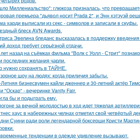
 четырёх родов.
шло Миллениальство": глюкоза призналась, что превращаетс
ровая премьера "дьявол носит Prada 2", и Энн хэтэуэй реш
ма харди выписали из секс - символов и записали в скуфы.
ездный блеск AVN Awards.
триса Эвелина бледанс высказалась в поддержку введения 
ий доход требует серьёзной отдачи.
 лет назад на съёмках фильма "Волк с Уолл - Стрит" позна
и последних желания чарли.
о нужно сохранять в ТАЙНЕ.
зорное шоу на людях: когда приличия забыты.
-Летняя бизнесвумен кайли дженнер и 30-летний актёр Ти
 "Оскар" - вечеринке Vanity Fair.
гла бы и подыграть ему.
погоне за вечной молодостью в ход идет тяжелая артиллери
тнес хаус в набережных челнах отметил свой четвёртый ден
дни Суини ради роли легендарной боксерши Кристи Марти
ровки.
временные тенденции в одежде удивление вызывают.