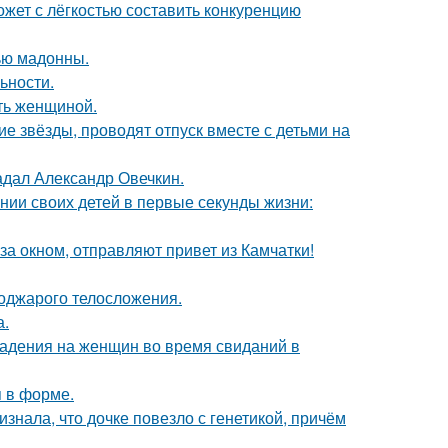
ожет с лёгкостью составить конкуренцию
ью мадонны.
ьности.
ать женщиной.
гие звёзды, проводят отпуск вместе с детьми на
радал Александр Овечкин.
нии своих детей в первые секунды жизни:
а окном, отправляют привет из Камчатки!
поджарого телосложения.
а.
падения на женщин во время свиданий в
я в форме.
знала, что дочке повезло с генетикой, причём