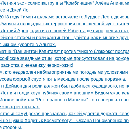
-Летняя экс - солистка группы "Комбинация" Алёна Апина м
се и Джей Ло.
2013 году Тимоти шаламе встречался с Лурдес Леон, дочер
ёмочная площадка как территория повышенной чувствител
-Летний Арон, один из сыновей Роберта де ниро, решил ст
ейсон стэтхем и рози хантингтон - уайтли, как и многие дру
лыжном курорте в Альпах.
матче "Вашингтон Кэпиталз" против "чикаго блэкхокс" пост
ссийские звездные отцы, которые присутствовали на рожде
 расистка и ненавижу чернокожих!
м, кто недоволен неблагоприятными погодными условиями з
усова формой спустя пять месяцев после родов поразила.
тт Деймон для роли должен был добиться худощавого, но 
-Летняя голди хоун публику своим внешним Видом ужаснул
Москве поймали "Ресторанного Маньяка" - он совершал на
ижных ресторанах.
стасья самубрская призналась, как ей удается держать себ
й не Нужно Ходить к Косметологу" - Оксана Пономаренко при
её стороны.