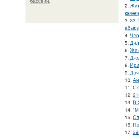
бассейн.
2.
Жит
качел
3.
33-
абьюз
4.
Чер
5.
Дил
6.
Жен
7.
Дже
8.
Ири
9.
Доч
10.
Ан
11.
Ск
12.
21
13.
В 
14.
"М
15.
Сп
16.
По
17.
39