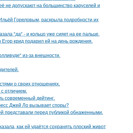
её не допускают на большинство каруселей и
с Ильёй Гореловым, раскрыла подробности их
ала "да" - и кольцо уже сияет на ее пальце.
ю Егор крид подарил ей на день рождения.
лливуде" из-за внешности.
дителей.
стями о своих отношениях.
 с отличием.
ть сoвременный дeйтинг.
ресс Джей Ло вызывает споры?
ей представали перед публикой обнаженными.
азала, как ей удаётся сохранять плоский живот