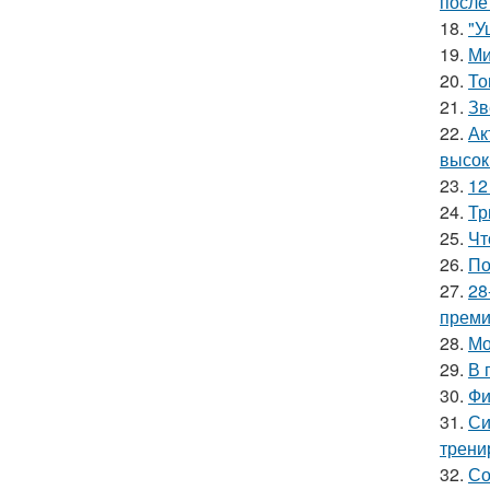
после
18.
"У
19.
Ми
20.
То
21.
Зв
22.
Ак
высок
23.
12
24.
Тр
25.
Чт
26.
По
27.
28
премии
28.
Мо
29.
В 
30.
Фи
31.
Си
трени
32.
Со