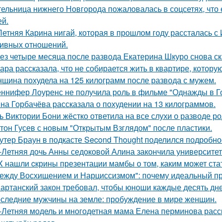
ельница нижнего Новгорода пожаловалась в соцсетях, что 
ей.
Летняя Карина нигай, которая в прошлом году рассталась 
ивных отношений.
ез четыре месяца после развода Екатерина Шкуро снова сказ
ара рассказала, что не собирается жить в квартире, котору
щина похудела на 125 килограмм после развода с мужем.
ннифер Лоуренс не получила роль в фильме "Однажды в Го
на Горбачёва рассказала о похудении на 13 килограммов.
ь Виктории Бони жёстко ответила на все слухи о разводе ро
тон Гусев с новым "Открытым Взглядом" после пластики.
утер Браун в подкасте Second Thought поделился подробно
-Летняя дочь Анны седоковой Алина закончила университет
X нашли cкрины презентации мамбы о том, каким может ста
ежду Восхищением и Нарциссизмом": почему идеальный п
артанский закон требовал, чтобы юноши каждые десять дн
следние мужчины на земле: пробуждение в мире женщин.
-Летняя модель и многодетная мама Елена перминова расск