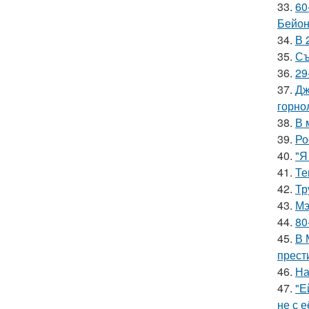
33.
60
Бейон
34.
В 
35.
Съ
36.
29
37.
Дж
горно
38.
В 
39.
Ро
40.
"Я
41.
Те
42.
Тр
43.
Мэ
44.
80
45.
В 
прест
46.
На
47.
"Е
не с 