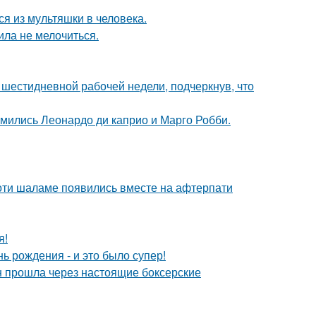
я из мультяшки в человека.
ила не мелочиться.
шестидневной рабочей недели, подчеркнув, что
комились Леонардо ди каприо и Марго Робби.
моти шаламе появились вместе на афтерпати
я!
ь рождения - и это было супер!
н прошла через настоящие боксерские