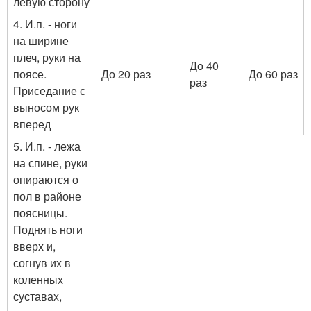
левую сторону
4. И.п. - ноги
на ширине
плеч, руки на
До 40
поясе.
До 20 раз
До 60 раз
раз
Приседание с
выносом рук
вперед
5. И.п. - лежа
на спине, руки
опираются о
пол в районе
поясницы.
Поднять ноги
вверх и,
согнув их в
коленных
суставах,