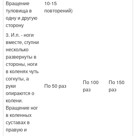
Вращение
10-15
туловища в
повторений)
одну и другую
сторону
3. И.п. - ноги
вместе, сryпни
несколько
развернуты в
стороны, ноги
в коленях чуть
согнуты, а
По 100
По 150
руки
По 50 раз
раз
раз
опираются о
колени.
Вращение ног
в коленных
суставах в
правую и