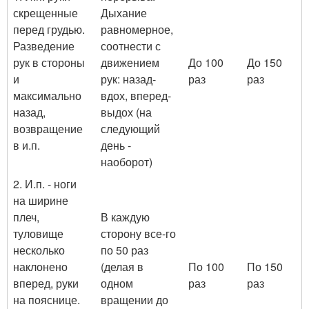
скрещенные
Дыхание
перед грудью.
равномерное,
Разведение
соотнести с
рук в стороны
движением
До 100
До 150
и
рук: назад-
раз
раз
максимально
вдох, вперед-
назад,
выдох (на
возвращение
следующий
в и.п.
день -
наоборот)
2. И.п. - ноги
на ширине
плеч,
В каждую
туловище
сторону все-го
несколько
по 50 раз
наклонено
(делая в
По 100
По 150
вперед, руки
одном
раз
раз
на пояснице.
вращении до