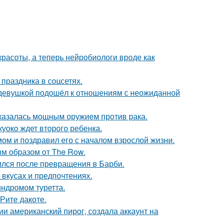
 красоты, а теперь нейробиологи вроде как
 праздника в соцсетях.
 девушкой подошёл к отношениям с неожиданной
оказалась мощным оружием против рака.
куоко ждет второго ребенка.
ом и поздравил его с началом взрослой жизни.
м образом от The Row.
ился после превращения в Барби.
вкусах и предпочтениях.
индромом туретта.
Рите дакоте.
и американский пирог, создала аккаунт на