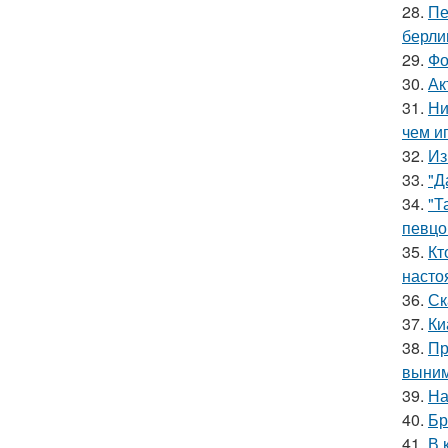
28.
Пе
берли
29.
Фо
30.
Ак
31.
Ни
чем и
32.
Из
33.
"Д
34.
"Т
певцо
35.
Кт
насто
36.
Ск
37.
Ки
38.
Пр
выним
39.
На
40.
Бр
41.
В 