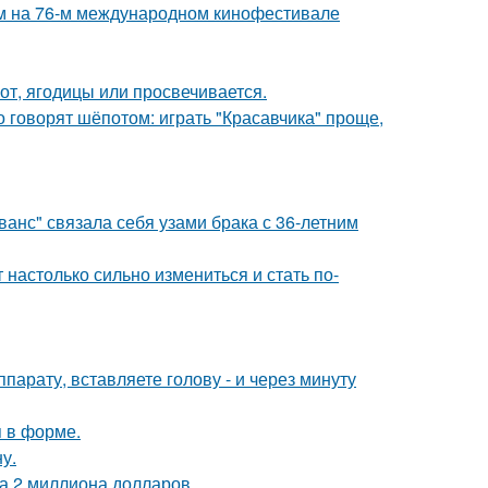
м на 76-м международном кинофестивале
от, ягодицы или просвечивается.
о говорят шёпотом: играть "Красавчика" проще,
анс" связала себя узами брака с 36-летним
 настолько сильно измениться и стать по-
ппарату, вставляете голову - и через минуту
я в форме.
у.
а 2 миллиона долларов.