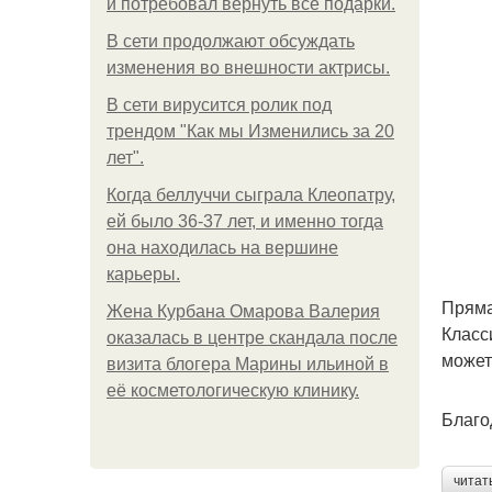
и потребовал вернуть все подарки.
В сети продолжают обсуждать
изменения во внешности актрисы.
В сети вирусится ролик под
трендом "Как мы Изменились за 20
лет".
Когда беллуччи сыграла Клеопатру,
ей было 36-37 лет, и именно тогда
она находилась на вершине
карьеры.
Прям
Жена Курбана Омарова Валерия
Класс
оказалась в центре скандала после
может
визита блогера Марины ильиной в
её косметологическую клинику.
Благо
читат