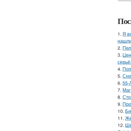
Пос
1.
Я в
нашли
2.
Пел
3.
Цен
серьё
4.
Поп
5.
Сно
6.
55-
7.
Маг
8.
Сто
9.
Про
10.
Би
11.
Же
12.
Ше