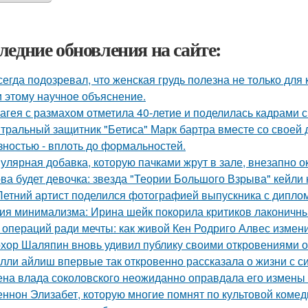
ледние обновления на сайте:
сегда подозревал, что женская грудь полезна не только для
 этому научное объяснение.
агея с размахом отметила 40-летие и поделилась кадрами с
тральный защитник "Бетиса" Марк бартра вместе со своей
зностью - вплоть до формальностей.
улярная добавка, которую пачками жрут в зале, внезапно 
ва будет девочка: звезда "Теории Большого Взрыва" кейли 
Летний артист поделился фотографией выпускника с диплом
ия минимализма: Ирина шейк покорила критиков лаконичны
 операций ради мечты: как живой Кен Родриго Алвес измен
хор Шаляпин вновь удивил публику своими откровениями о 
лли айлиш впервые так откровенно рассказала о жизни с с
на влада соколовского неожиданно оправдала его измены 
ннон Элизабет, которую многие помнят по культовой комеди