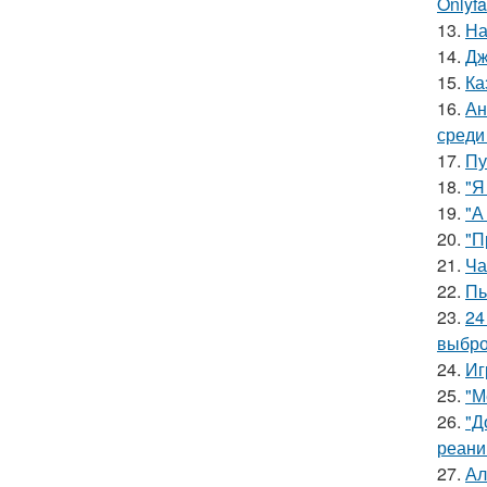
Onlyf
13.
На
14.
Дж
15.
Ка
16.
Ан
среди
17.
Пу
18.
"Я
19.
"А
20.
"П
21.
Ча
22.
Пь
23.
24
выбро
24.
Иг
25.
"М
26.
"Д
реани
27.
Ал