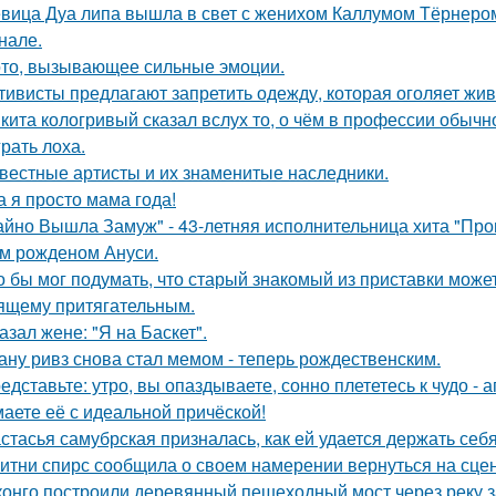
вица Дуа липа вышла в свет с женихом Каллумом Тёрнеро
нале.
то, вызывающее сильные эмоции.
тивисты предлагают запретить одежду, которая оголяет жив
кита кологривый сказал вслух то, о чём в профессии обычн
грать лоха.
вестные артисты и их знаменитые наследники.
а я просто мама года!
айно Вышла Замуж" - 43-летняя исполнительница хита "Пров
м рожденом Ануси.
о бы мог подумать, что старый знакомый из приставки может
ящему притягательным.
азал жене: "Я на Баскет".
ану ривз снова стал мемом - теперь рождественским.
едставьте: утро, вы опаздываете, сонно плететесь к чудо - а
аете её с идеальной причёской!
стасья самубрская призналась, как ей удается держать себ
итни спирс сообщила о своем намерении вернуться на сцен
конго построили деревянный пешеходный мост через реку з