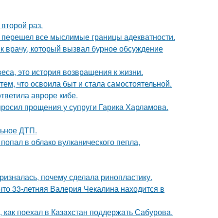
второй раз.
то перешел все мыслимые границы адекватности.
 к врачу, который вызвал бурное обсуждение
веса, это история возвращения к жизни.
тем, что освоила быт и стала самостоятельной.
ответила авроре кибе.
просил прощения у супруги Гарика Харламова.
льное ДТП.
 попал в облако вулканического пепла,
ризналась, почему сделала ринопластику.
что 33-летняя Валерия Чекалина находится в
, как поехал в Казахстан поддержать Сабурова.