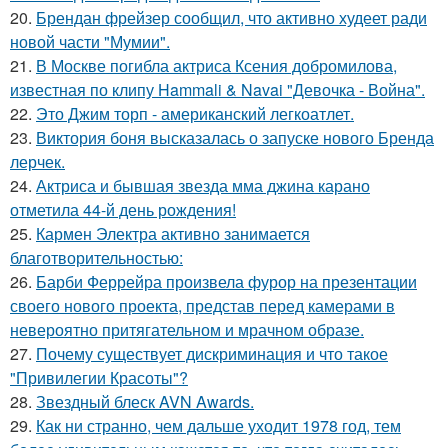
20.
Брендан фрейзер сообщил, что активно худеет ради
новой части "Мумии".
21.
В Москве погибла актриса Ксения добромилова,
известная по клипу Hammali & Navai "Девочка - Война".
22.
Это Джим торп - американский легкоатлет.
23.
Виктория боня высказалась о запуске нового Бренда
лерчек.
24.
Актриса и бывшая звезда мма джина карано
отметила 44-й день рождения!
25.
Кармен Электра активно занимается
благотворительностью:
26.
Барби Феррейра произвела фурор на презентации
своего нового проекта, представ перед камерами в
невероятно притягательном и мрачном образе.
27.
Почему существует дискриминация и что такое
"Привилегии Красоты"?
28.
Звездный блеск AVN Awards.
29.
Как ни странно, чем дальше уходит 1978 год, тем