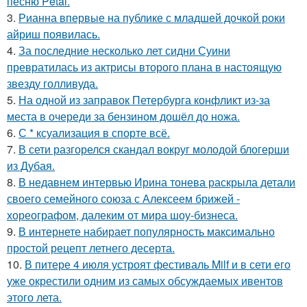
песню Petal.
3.
Рианна впервые на публике с младшей дочкой роки
айриш появилась.
4.
За последние несколько лет сидни Суини
превратилась из актрисы второго плана в настоящую
звезду голливуда.
5.
На одной из заправок Петербурга конфликт из-за
места в очереди за бензином дошёл до ножа.
6.
С * ксуализация в спорте всё.
7.
В сети разгорелся скандал вокруг молодой блогерши
из Дубая.
8.
В недавнем интервью Ирина тонева раскрыла детали
своего семейного союза с Алексеем брижей -
хореографом, далеким от мира шоу-бизнеса.
9.
В интернете набирает популярность максимально
простой рецепт летнего десерта.
10.
В питере 4 июля устроят фестиваль Milf и в сети его
уже окрестили одним из самых обсуждаемых ивентов
этого лета.