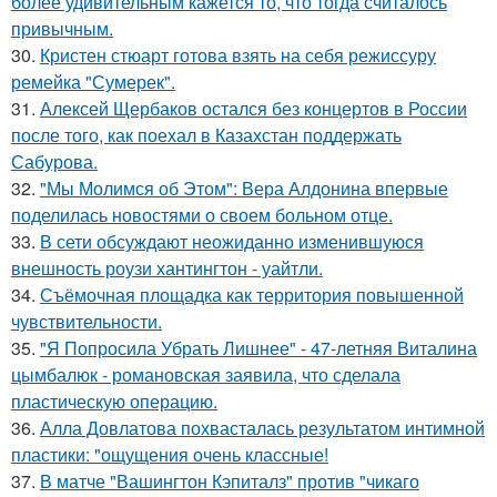
более удивительным кажется то, что тогда считалось
привычным.
30.
Кристен стюарт готова взять на себя режиссуру
ремейка "Сумерек".
31.
Алексей Щербаков остался без концертов в России
после того, как поехал в Казахстан поддержать
Сабурова.
32.
"Мы Молимся об Этом": Вера Алдонина впервые
поделилась новостями о своем больном отце.
33.
В сети обсуждают неожиданно изменившуюся
внешность роузи хантингтон - уайтли.
34.
Съёмочная площадка как территория повышенной
чувствительности.
35.
"Я Попросила Убрать Лишнее" - 47-летняя Виталина
цымбалюк - романовская заявила, что сделала
пластическую операцию.
36.
Алла Довлатова похвасталась результатом интимной
пластики: "ощущения очень классные!
37.
В матче "Вашингтон Кэпиталз" против "чикаго