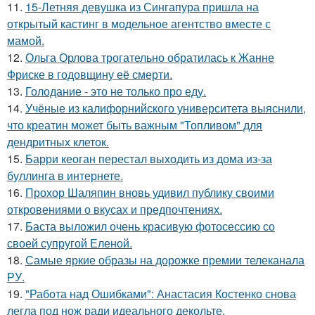
11.
15-Летняя девушка из Сингапура пришла на
открытый кастинг в модельное агентство вместе с
мамой.
12.
Ольга Орлова трогательно обратилась к Жанне
Фриске в годовщину её смерти.
13.
Голодание - это не только про еду.
14.
Учёные из калифорнийского университета выяснили,
что креатин может быть важным "Топливом" для
дендритных клеток.
15.
Барри кеоган перестал выходить из дома из-за
буллинга в интернете.
16.
Прохор Шаляпин вновь удивил публику своими
откровениями о вкусах и предпочтениях.
17.
Баста выложил очень красивую фотосессию со
своей супругой Еленой.
18.
Самые яркие образы на дорожке премии телеканала
РУ.
19.
"Работа над Ошибками": Анастасия Костенко снова
легла под нож ради идеального декольте.