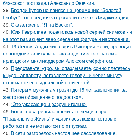
блэкхокс" пострадал Александр Овечкин.
38.
Брэдли Купер не явился на церемонию "Золотой
Глобус" - он предпочёл провести вечер с Джиджи хадид.
39.
Сказал жене: "Я на Баскет".
40.
Юля Гаврилина поделилась новой серией снимков - и
на этот раз акцент явно сделан на фигуре и настроении.
41.
13-Летняя Анджелина, дочь Виктории Бони, проводит
новогодние каникулы в Таиланде вместе с папой -
ирландским миллиардером Алексом смёрфитом.
42.
Представьте: утро, вы опаздываете, сонно плететесь
к чудо - аппарату, вставляете голову - и через минуту
вынимаете её с идеальной причёской!
43.
Пятерым мужчинам грозит до 15 лет заключения за
жестокое обращение с подростком.
44.
"Это ужасающе и разрушительно!
45.
Боня снова решила прочитать лекцию про
"Правильную Жизнь" и удивилась людям, которые
работают и не мотаются по отпускам.
46.
В сети разгорелось настоящее расследование,