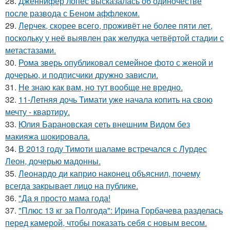
28.
Дженнифер лопес высказалась об одиночестве
после развода с Беном аффлеком.
29.
Лерчек, скорее всего, проживёт не более пяти лет,
поскольку у неё выявлен рак желудка четвёртой стадии с
метастазами.
30.
Рома зверь опубликовал семейное фото с женой и
дочерью, и подписчики дружно зависли.
31.
Не знаю как вам, но тут вообще не вредно.
32.
11-Летняя дочь Тимати уже начала копить на свою
мечту - квартиру.
33.
Юлия Барановская сеть внешним Видом без
макияжа шокировала.
34.
В 2013 году Тимоти шаламе встречался с Лурдес
Леон, дочерью мадонны.
35.
Леонардо ди каприо наконец объяснил, почему
всегда закрывает лицо на публике.
36.
"Да я просто мама года!
37.
"Плюс 13 кг за Полгода": Ирина Горбачева разделась
перед камерой, чтобы показать себя с новым весом.