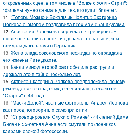
откровенных сцен, в том числе в "Волке с Уолл - Стрит":
"фильмы нужно снимать для тех, кто купит билеты".
11.
"Теперь Можно и Бокальчик Налить": Екатерина
Волкова с юмором поздравила всех мам с каникулами.
12.
Анастасия Волочкова вернулась к тренировкам
после операции на ноге - и сделала это раньше, чем
ожидали даже врачи в Германии.
13.
Жена влада соколовского неожиданно оправдала
его измены Рите дакоте.
14.
Кайли миноуг второй раз победила рак груди и
держала это в тайне несколько лет.
15.
Актриса Екатерина Волкова предположила, почему
руководство театра, откуда ее уволили, назвало ее
"Старой" в 44 года.
16.
"Маски Долой": честные фото жены Андрея Леонова
как повод поговорить о самопринятии.
17.
"Спровоцировали Слухи о Романе" - 44-летний Дима
Билан и 35-летняя Анна асти смутили поклонников
кадрами свежей фотосессии.