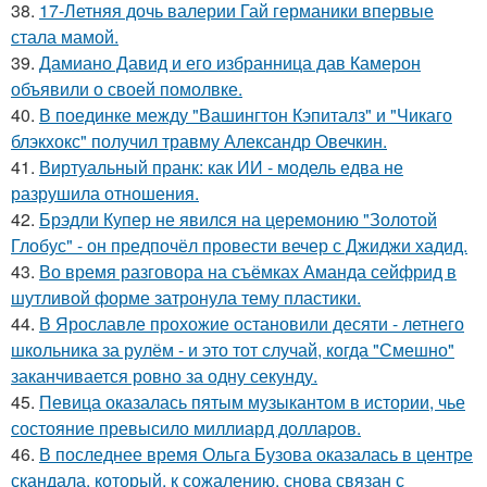
38.
17-Летняя дочь валерии Гай германики впервые
стала мамой.
39.
Дамиано Давид и его избранница дав Камерон
объявили о своей помолвке.
40.
В поединке между "Вашингтон Кэпиталз" и "Чикаго
блэкхокс" получил травму Александр Овечкин.
41.
Виртуальный пранк: как ИИ - модель едва не
разрушила отношения.
42.
Брэдли Купер не явился на церемонию "Золотой
Глобус" - он предпочёл провести вечер с Джиджи хадид.
43.
Во время разговора на съёмках Аманда сейфрид в
шутливой форме затронула тему пластики.
44.
В Ярославле прохожие остановили десяти - летнего
школьника за рулём - и это тот случай, когда "Смешно"
заканчивается ровно за одну секунду.
45.
Певица оказалась пятым музыкантом в истории, чье
состояние превысило миллиард долларов.
46.
В последнее время Ольга Бузова оказалась в центре
скандала, который, к сожалению, снова связан с