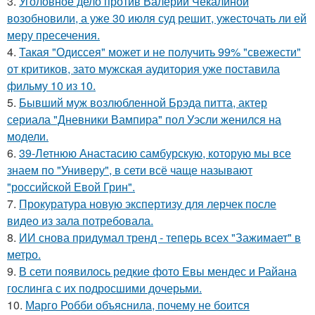
3.
Уголовное дело против Валерии Чекалиной
возобновили, а уже 30 июля суд решит, ужесточать ли ей
меру пресечения.
4.
Такая "Одиссея" может и не получить 99% "свежести"
от критиков, зато мужская аудитория уже поставила
фильму 10 из 10.
5.
Бывший муж возлюбленной Брэда питта, актер
сериала "Дневники Вампира" пол Уэсли женился на
модели.
6.
39-Летнюю Анастасию самбурскую, которую мы все
знаем по "Универу", в сети всё чаще называют
"российской Евой Грин".
7.
Прокуратура новую экспертизу для лерчек после
видео из зала потребовала.
8.
ИИ снова придумал тренд - теперь всех "Зажимает" в
метро.
9.
В сети появилось редкие фото Евы мендес и Райана
гослинга с их подросшими дочерьми.
10.
Марго Робби объяснила, почему не боится