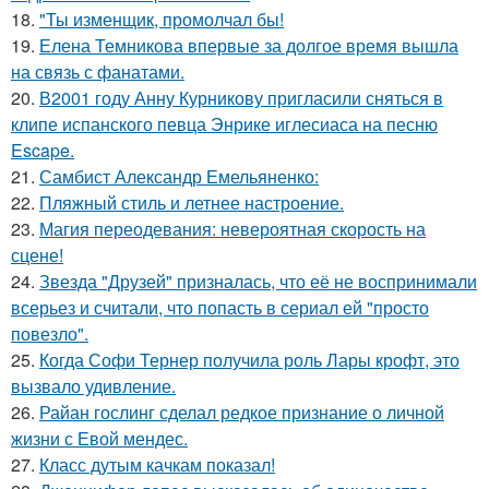
18.
"Ты изменщик, промолчал бы!
19.
Елена Темникова впервые за долгое время вышла
на связь с фанатами.
20.
В2001 году Анну Курникову пригласили сняться в
клипе испанского певца Энрике иглесиаса на песню
Escape.
21.
Самбист Александр Емельяненко:
22.
Пляжный стиль и летнее настроение.
23.
Магия переодевания: невероятная скорость на
сцене!
24.
Звезда "Друзей" призналась, что её не воспринимали
всерьез и считали, что попасть в сериал ей "просто
повезло".
25.
Когда Софи Тернер получила роль Лары крофт, это
вызвало удивление.
26.
Райан гослинг сделал редкое признание о личной
жизни с Евой мендес.
27.
Класс дутым качкам показал!