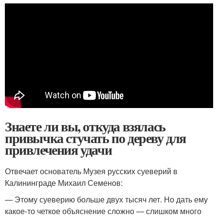
Знаете ли вы, откуда взялась
привычка стучать по дереву для
привлечения удачи
Отвечает основатель Музея русских суеверий в
Калининграде Михаил Семенов:
— Этому суеверию больше двух тысяч лет. Но дать ему
какое-то четкое объяснение сложно — слишком много