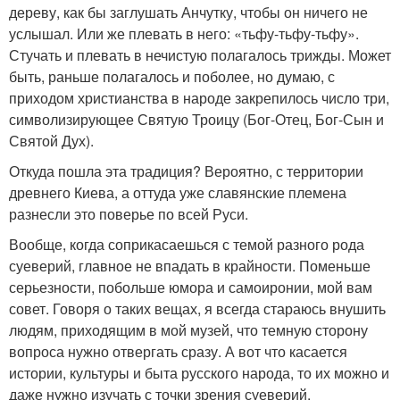
дереву, как бы заглушать Анчутку, чтобы он ничего не
услышал. Или же плевать в него: «тьфу-тьфу-тьфу».
Стучать и плевать в нечистую полагалось трижды. Может
быть, раньше полагалось и поболее, но думаю, с
приходом христианства в народе закрепилось число три,
символизирующее Святую Троицу (Бог-Отец, Бог-Сын и
Святой Дух).
Откуда пошла эта традиция? Вероятно, с территории
древнего Киева, а оттуда уже славянские племена
разнесли это поверье по всей Руси.
Вообще, когда соприкасаешься с темой разного рода
суеверий, главное не впадать в крайности. Поменьше
серьезности, побольше юмора и самоиронии, мой вам
совет. Говоря о таких вещах, я всегда стараюсь внушить
людям, приходящим в мой музей, что темную сторону
вопроса нужно отвергать сразу. А вот что касается
истории, культуры и быта русского народа, то их можно и
даже нужно изучать с точки зрения суеверий.