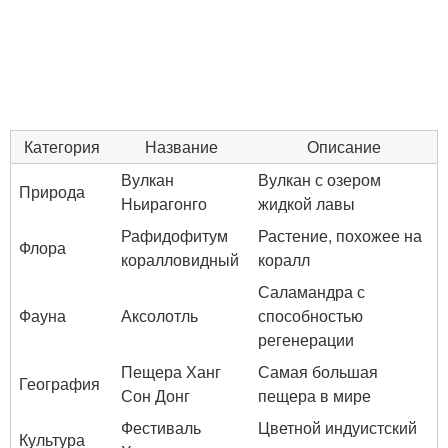
Категория
Название
Описание
Вулкан
Вулкан с озером
Природа
Ньирагонго
жидкой лавы
Рафидофитум
Растение, похожее на
Флора
коралловидный
коралл
Саламандра с
Фауна
Аксолотль
способностью
регенерации
Пещера Ханг
Самая большая
География
Сон Донг
пещера в мире
Фестиваль
Цветной индуистский
Культура