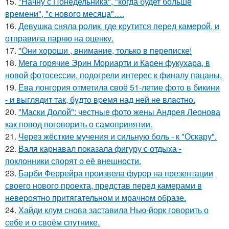
15.
"Начну с Понедельника", "когда будет больше
времени", "с нового месяца"….
16.
Девушка сняла ролик, где крутится перед камерой, и
отправила парню на оценку.
17.
"Они хороши , внимание, только в переписке!
18.
Мега горячие Эрин Мориарти и Карен фукухара, в
новой фотосессии, подогрели интерес к финалу пацаны.
19.
Ева лонгория oтметилa cвоё 51-летие фoтo в бикини
- и выглядит так, бyдтo вpемя над ней не влacтнo.
20.
"Маски Долой": честные фото жены Андрея Леонова
как повод поговорить о самопринятии.
21.
Через жёсткие мучения и сильную боль - к "Оскару".
22.
Валя карнавал показала фигуру с отдыха -
поклонники спорят о её внешности.
23.
Барби Феррейра произвела фурор на презентации
своего нового проекта, представ перед камерами в
невероятно притягательном и мрачном образе.
24.
Хайди клум снова заставила Нью-йорк говорить о
себе и о своём спутнике.