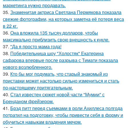
маркетинга нужно продавать.
35.
Знаменитая актриса Светлана Пермякова показала
свежие фотографии, на которых заметна её потеря веса
в 22 кг.
36.
Она вложила 135 тысяч долларов, чтобы
максимально приблизить свою внешность к кукле.
37.
"Да я просто мама года!
38.
Победительница шоу "Холостяк" Екатерина
сафарова впервые после разрыва с Тимати показала
нового возлюбленного.
39.
Кто бы мог подумать, что старый знакомый из
приставки может настолько сильно измениться и стать
по-настоящему притягательным.
40.
Стал известен сюжет новой части "Мумии" с
Бренданом фрейзером.
41.
Брэд питт перед съемками в роли Ахиллеса полгода
потратил на подготовку, чтобы привести себя в форму и
обучиться навыкам владения мечом.