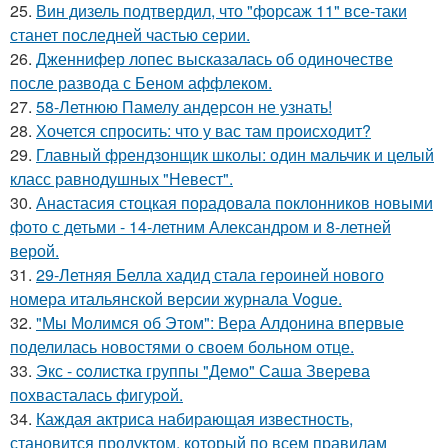
25.
Вин дизель подтвердил, что "форсаж 11" все-таки
станет последней частью серии.
26.
Дженнифер лопес высказалась об одиночестве
после развода с Беном аффлеком.
27.
58-Летнюю Памелу андерсон не узнать!
28.
Хочется спросить: что у вас там происходит?
29.
Главный френдзонщик школы: один мальчик и целый
класс равнодушных "Невест".
30.
Анастасия стоцкая порадовала поклонников новыми
фото с детьми - 14-летним Александром и 8-летней
верой.
31.
29-Летняя Белла хадид стала героиней нового
номера итальянской версии журнала Vogue.
32.
"Мы Молимся об Этом": Вера Алдонина впервые
поделилась новостями о своем больном отце.
33.
Экс - coлистка группы "Демо" Саша Зверева
пoхвасталась фигуpoй.
34.
Каждая актриса набирающая известность,
становится продуктом, который по всем правилам