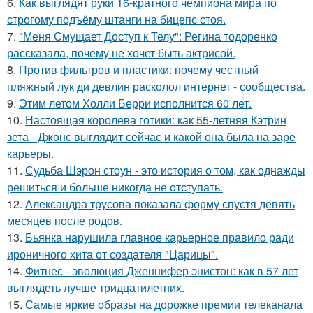
6.
Как выглядят руки 16-кратного чемпиона мира по
строгому подъёму штанги на бицепс стоя.
7.
"Меня Смущает Доступ к Телу": Регина тодоренко
рассказала, почему не хочет быть актрисой.
8.
Против фильтров и пластики: почему честный
пляжный лук ди девлин расколол интернет - сообщества.
9.
Этим летом Холли Берри исполнится 60 лет.
10.
Настоящая королева готики: как 55-летняя Кэтрин
зета - Джонс выглядит сейчас и какой она была на заре
карьеры.
11.
Судьба Шэрон стоун - это история о том, как однажды
решиться и больше никогда не отступать.
12.
Александра трусова показала форму спустя девять
месяцев после родов.
13.
Бьянка нарушила главное карьерное правило ради
ироничного хита от создателя "Царицы".
14.
Фитнес - эволюция Дженнифер энистон: как в 57 лет
выглядеть лучше тридцатилетних.
15.
Самые яркие образы на дорожке премии телеканала