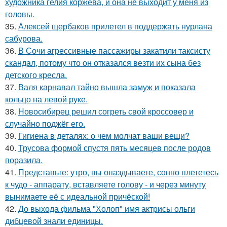
художника гелия коржева, и она не выходит у меня из
головы.
35.
Алексей щербаков прилетел в поддержать нурлана
сабурова.
36.
В Сочи агрессивные пассажиры закатили таксисту
скандал, потому что он отказался везти их сына без
детского кресла.
37.
Валя карнавал тайно вышла замуж и показала
кольцо на левой руке.
38.
Новосибирец решил согреть свой кроссовер и
случайно поджёг его.
39.
Гигиена в деталях: о чем молчат ваши вещи?
40.
Трусова формой спустя пять месяцев после родов
поразила.
41.
Представьте: утро, вы опаздываете, сонно плететесь
к чудо - аппарату, вставляете голову - и через минуту
вынимаете её с идеальной причёской!
42.
До выхода фильма "Холоп" имя актрисы ольги
дибцевой знали единицы.