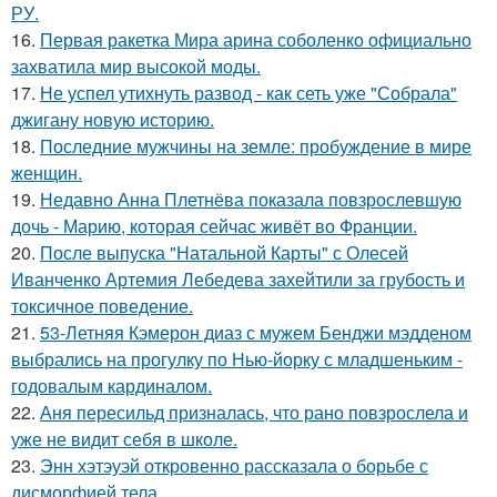
РУ.
16.
Первая ракетка Мира арина соболенко официально
захватила мир высокой моды.
17.
Не успел утихнуть развод - как сеть уже "Собрала"
джигану новую историю.
18.
Последние мужчины на земле: пробуждение в мире
женщин.
19.
Недавно Анна Плетнёва показала повзрослевшую
дочь - Марию, которая сейчас живёт во Франции.
20.
После выпуска "Натальной Карты" с Олесей
Иванченко Артемия Лебедева захейтили за грубость и
токсичное поведение.
21.
53-Летняя Кэмерон диаз с мужем Бенджи мэдденом
выбрались на прогулку по Нью-йорку с младшеньким -
годовалым кардиналом.
22.
Аня пересильд призналась, что рано повзрослела и
уже не видит себя в школе.
23.
Энн хэтэуэй откровенно рассказала о борьбе с
дисморфией тела.