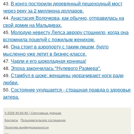
43.
В конго построили деревянный пешеходный мост
через реку за 2 миллиона долларов.
44.
Анастасия Волочкова, как обычно, отправилась на
свой домик на Мальдивах.
45.
Молодую невесту Лепса аврору стошнило, когда она
вспомнила поцелуй с пожилым женихом.
46.
Она стоит в аэропорту с таким лицом, будто
мысленно уже летит в бизнес-классе.
47.
Чарли и его шоколадная конница!
48.
Эпоха закончилась "Нулевого Размера".
49.
Стамбул в шоке: женщины укорачивают ноги ради
любви.
50.
Состояние ухудшается - страшная правда о здоровье
актера.
© 2026 90-60-90 | Спортивные девушки
Контакты
Пользовательское соглашение
Политика конфидециальности