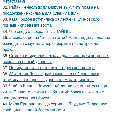
метастазами.
32.
Райан Рейнольдс планирует выкупить права на
продолжение фильма для Блейк лайвли.
33.
Катя Гордон вступилась за лерчек и блиновскую:
призыв к справедливости.
34.
Что следует сохранять в ТАЙНЕ.
35.
Звезда сериала "Белый Лотос" Александра даддарио
разводится с мужем Эндрю формом после трёх лет
брака.
36.
Семейная идиллия александра и виктории петровых
вышла на новый уровень.
37.
Певица мечтает встретить вторую половинку.
38.
38-Летняя Лянка Грыу заморозила яйцеклетки и
ответила на вопрос о суррогатном материнстве.
39.
"Тайно Вышла Замуж" - 43-летняя исполнительница
хита "Прованс" связала себя узами брака с 36-летним
певцом рожденом Ануси.
40.
Мила Ершова, звезда сериала "Трудные Подростки",
сообщила о своей беременности.