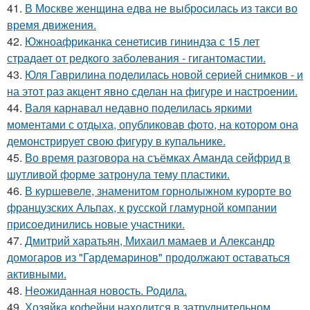
41.
В Москве женщина едва не выбросилась из такси во
время движения.
42.
Южноафриканка сенетисив гининдза с 15 лет
страдает от редкого заболевания - гигантомастии.
43.
Юля Гаврилина поделилась новой серией снимков - и
на этот раз акцент явно сделан на фигуре и настроении.
44.
Валя карнавал недавно поделилась яркими
моментами с отдыха, опубликовав фото, на котором она
демонстрирует свою фигуру в купальнике.
45.
Во время разговора на съёмках Аманда сейфрид в
шутливой форме затронула тему пластики.
46.
В куршевеле, знаменитом горнолыжном курорте во
французских Альпах, к русской гламурной компании
присоединились новые участники.
47.
Дмитрий харатьян, Михаил мамаев и Александр
домогаров из "Гардемаринов" продолжают оставаться
активными.
48.
Неожиданная новость. Родила.
49.
Хозяйка кофейни находится в затруднительном