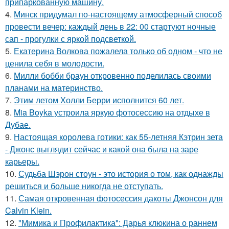
припаркованную машину.
4.
Минск придумал по-настоящему атмосферный способ
провести вечер: каждый день в 22: 00 стартуют ночные
сап - прогулки с яркой подсветкой.
5.
Екатерина Волкова пожалела только об одном - что не
ценила себя в молодости.
6.
Милли бобби браун откровенно поделилась своими
планами на материнство.
7.
Этим летом Холли Берри исполнится 60 лет.
8.
Mia Boyka устроила яркую фотосессию на отдыхе в
Дубае.
9.
Настоящая королева готики: как 55-летняя Кэтрин зета
- Джонс выглядит сейчас и какой она была на заре
карьеры.
10.
Судьба Шэрон стоун - это история о том, как однажды
решиться и больше никогда не отступать.
11.
Самая откровенная фотосессия дакоты Джонсон для
Calvin Klein.
12.
"Мимика и Профилактика": Дарья клюкина о раннем