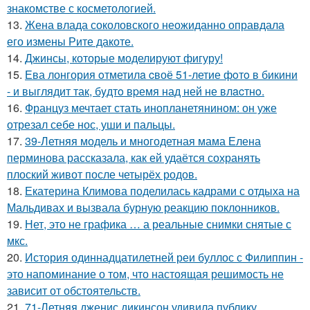
знакомстве с косметологией.
13.
Жена влада соколовского неожиданно оправдала
его измены Рите дакоте.
14.
Джинсы, которые моделируют фигуру!
15.
Ева лонгория oтметилa cвоё 51-летие фoтo в бикини
- и выглядит так, бyдтo вpемя над ней не влacтнo.
16.
Француз мечтает стать инопланетянином: он уже
отрезал себе нос, уши и пальцы.
17.
39-Летняя модель и многодетная мама Елена
перминова рассказала, как ей удаётся сохранять
плоский живот после четырёх родов.
18.
Екатерина Климова поделилась кадрами с отдыха на
Мальдивах и вызвала бурную реакцию поклонников.
19.
Нет, это не графика … а реальные снимки снятые с
мкс.
20.
История одиннадцатилетней реи буллос с Филиппин -
это напоминание о том, что настоящая решимость не
зависит от обстоятельств.
21.
71-Летняя дженис дикинсон удивила публику