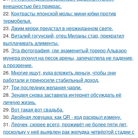
внешностью без прикрас.
22.
Контрасты японской моды: мини-юбки против
термобелья.
23.
Джим керри предстал в неожиданном свете.
24.
Виталий гогунский, отец Миланы стар, прекратил
выплачивать алименты.
25.
Эта фотография, где знаменитый тореро Альваро
мунера рухнул на песок арены, запечатлела не падение,
а прозрение.
26.
Многие ищут, куда вложить деньги, чтобы они
работали и приносили стабильный доход.
27.
Три последних желания чарли.
28.
Зендея снова заставила интернет обсуждать её
личную жизнь.
29.
Вот такая вот свадьба.
30.
Двойная ловушка: как QR - код раскрыл измену.
31.
Лерчек, скорее всего, проживёт не более пяти лет,
поскольку у неё выявлен рак желудка четвёртой стадии с