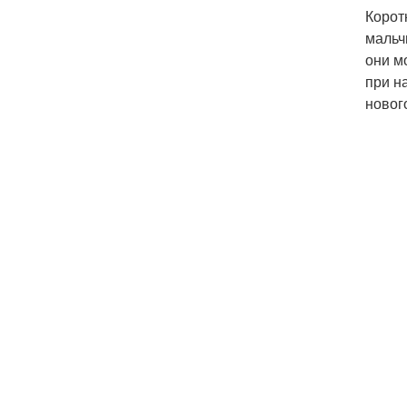
Корот
мальч
они м
при н
новог