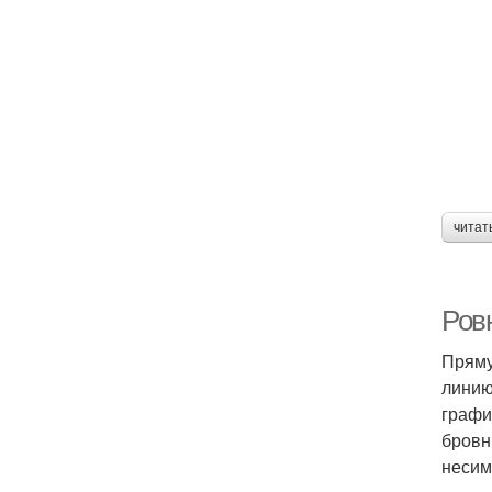
читат
Ров
Пряму
линию
графи
бровн
несим