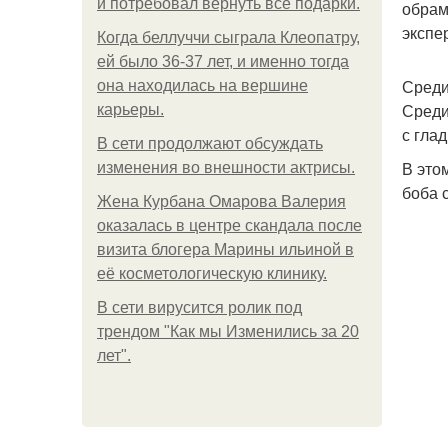
и потребовал вернуть все подарки.
обрам
экспе
Когда беллуччи сыграла Клеопатру,
ей было 36-37 лет, и именно тогда
Среди
она находилась на вершине
Среди
карьеры.
с гла
В сети продолжают обсуждать
В это
изменения во внешности актрисы.
боба 
Жена Курбана Омарова Валерия
оказалась в центре скандала после
визита блогера Марины ильиной в
её косметологическую клинику.
В сети вирусится ролик под
трендом "Как мы Изменились за 20
лет".