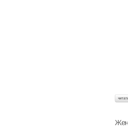
читат
Женс