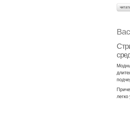
читат
Вас
Стр
сре
Модны
длите
подче
Приче
легко