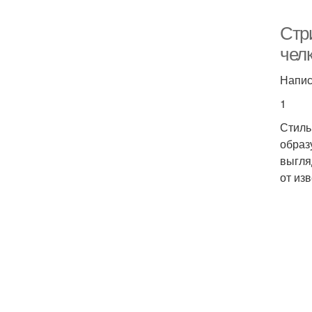
Стр
челк
Напис
1
Стиль
образ
выгля
от из