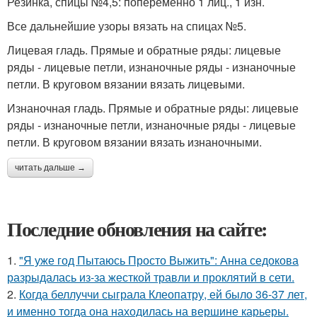
Резинка, спицы №4,5: попеременно 1 лиц., 1 изн.
Все дальнейшие узоры вязать на спицах №5.
Лицевая гладь. Прямые и обратные ряды: лицевые
ряды - лицевые петли, из­наночные ряды - изнаночные
петли. В кру­говом вязании вязать лицевыми.
Изнаночная гладь. Прямые и обрат­ные ряды: лицевые
ряды - изнаночные пет­ли, изнаночные ряды - лицевые
петли. В круговом вязании вязать изнаночными.
читать дальше →
Последние обновления на сайте:
1.
"Я уже год Пытаюсь Просто Выжить": Анна седокова
разрыдалась из-за жесткой травли и проклятий в сети.
2.
Когда беллуччи сыграла Клеопатру, ей было 36-37 лет,
и именно тогда она находилась на вершине карьеры.