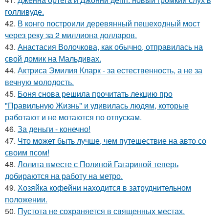
голливуде.
42.
В конго построили деревянный пешеходный мост
через реку за 2 миллиона долларов.
43.
Анастасия Волочкова, как обычно, отправилась на
свой домик на Мальдивах.
44.
Актриса Эмилия Кларк - за естественность, а не за
вечную молодость.
45.
Боня снова решила прочитать лекцию про
"Правильную Жизнь" и удивилась людям, которые
работают и не мотаются по отпускам.
46.
За деньги - конечно!
47.
Что может быть лучше, чем путешествие на авто со
своим псом!
48.
Лолита вместе с Полиной Гагариной теперь
добираются на работу на метро.
49.
Хозяйка кофейни находится в затруднительном
положении.
50.
Пустота не сохраняется в священных местах.