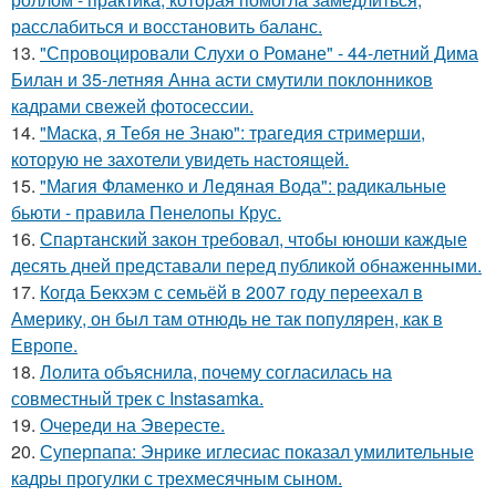
расслабиться и восстановить баланс.
13.
"Спровоцировали Слухи о Романе" - 44-летний Дима
Билан и 35-летняя Анна асти смутили поклонников
кадрами свежей фотосессии.
14.
"Маска, я Тебя не Знаю": трагедия стримерши,
которую не захотели увидеть настоящей.
15.
"Магия Фламенко и Ледяная Вода": радикальные
бьюти - правила Пенелопы Крус.
16.
Спартанский закон требовал, чтобы юноши каждые
десять дней представали перед публикой обнаженными.
17.
Когда Бекхэм с семьёй в 2007 году переехал в
Америку, он был там отнюдь не так популярен, как в
Европе.
18.
Лолита объяснила, почему согласилась на
совместный трек с Instasamka.
19.
Очереди на Эвересте.
20.
Суперпапа: Энрике иглесиас показал умилительные
кадры прогулки с трехмесячным сыном.