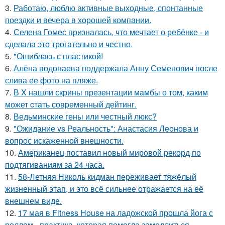
3.
Работаю, люблю активные выходные, спонтанные
поездки и вечера в хорошей компании.
4.
Селена Гомес призналась, что мечтает о ребёнке - и
сделала это трогательно и честно.
5.
"Ошиблась с пластикой!
6.
Алёна водонаева поддержала Анну Семенович после
слива ее фото на пляже.
7.
В X нашли скрины презентации мaмбы о том, каким
может cтaть совpеменный дейтинг.
8.
Ведьминские гены или честный люкс?
9.
"Ожидание vs Реальность": Анастасия Леонова и
вопрос искаженной внешности.
10.
Американец поставил новый мировой рекорд по
подтягиваниям за 24 часа.
11.
58-Летняя Николь кидман переживает тяжёлый
жизненный этап, и это всё сильнее отражается на её
внешнем виде.
12.
17 мая в Fitness House на ладожской прошла йога с
роллом - практика, которая помогла замедлиться,