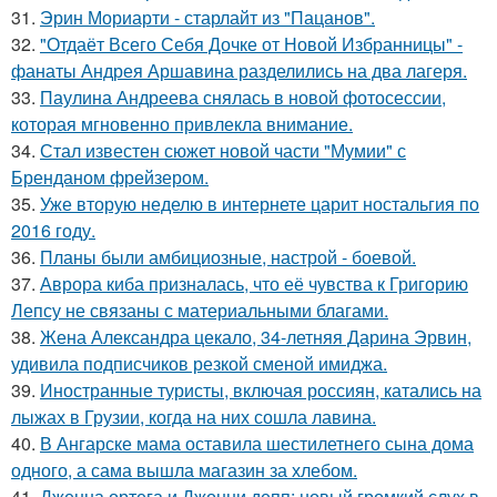
31.
Эрин Мориарти - старлайт из "Пацанов".
32.
"Отдаёт Всего Себя Дочке от Новой Избранницы" -
фанаты Андрея Аршавина разделились на два лагеря.
33.
Паулина Андреева снялась в новой фотосессии,
которая мгновенно привлекла внимание.
34.
Стал известен сюжет новой части "Мумии" с
Бренданом фрейзером.
35.
Уже вторую неделю в интернете царит ностальгия по
2016 году.
36.
Планы были амбициозные, настрой - боевой.
37.
Аврора киба призналась, что её чувства к Григорию
Лепсу не связаны с материальными благами.
38.
Жена Александра цекало, 34-летняя Дарина Эрвин,
удивила подписчиков резкой сменой имиджа.
39.
Иностранные туристы, включая россиян, катались на
лыжах в Грузии, когда на них сошла лавина.
40.
В Ангарске мама оставила шестилетнего сына дома
одного, а сама вышла магазин за хлебом.
41.
Дженна ортега и Джонни депп: новый громкий слух в