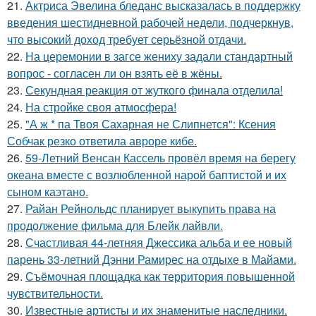
21.
Актриса Эвелина бледанс высказалась в поддержку
введения шестидневной рабочей недели, подчеркнув,
что высокий доход требует серьёзной отдачи.
22.
На церемонии в загсе жениху задали стандартный
вопрос - согласен ли он взять её в жёны.
23.
Секундная реакция от жуткого финала отделила!
24.
На стройке своя атмосфера!
25.
"А ж * па Твоя Сахарная не Слипнется": Ксения
Собчак резко ответила авроре кибе.
26.
59-Летний Венсан Кассель провёл время на берегу
океана вместе с возлюбленной нарой баптистой и их
сыном каэтано.
27.
Райан Рейнольдс планирует выкупить права на
продолжение фильма для Блейк лайвли.
28.
Счастливая 44-летняя Джессика альба и ее новый
парень 33-летний Дэнни Рамирес на отдыхе в Майами.
29.
Съёмочная площадка как территория повышенной
чувствительности.
30.
Известные артисты и их знаменитые наследники.