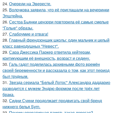
24.
Очереди на Эвересте.
25.
Волочкова заявила, что её приглашали на вечеринки
Эпштейна.
26.
Сестра Бьянки цензори повторила её самые смелые
"Голые" образы.
27.
Слабоумие и отвага!
28.
Главный френдзонщик школы: один мальчик и целый
класс равнодушных "Невест".
29.
Сара Джессика Паркер ответила хейтерам,
критикующим её внешность, возраст и седину.
30.
Галь гадот поделилась архивными фото времён
своей беременности и рассказала о том, как этот период
был трудным.
31.
Звезда сериала "Белый Лотос" Александра даддарио
разводится с мужем Эндрю формом после трёх лет
брака.
32.
Сидни Суини продолжает продвигать свой бренд
нижнего белья Syrn.
33.
Почему оперативная память такая дорогая?