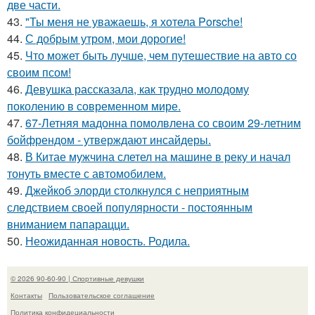
две части.
43.
"Ты меня не уважаешь, я хотела Porsche!
44.
С добрым утром, мои дорогие!
45.
Что может быть лучше, чем путешествие на авто со
своим псом!
46.
Девушка рассказала, как трудно молодому
поколению в современном мире.
47.
67-Летняя мадонна помолвлена со своим 29-летним
бойфрендом - утверждают инсайдеры.
48.
В Китае мужчина слетел на машине в реку и начал
тонуть вместе с автомобилем.
49.
Джейкоб элорди столкнулся с неприятным
следствием своей популярности - постоянным
вниманием папарацци.
50.
Неожиданная новость. Родила.
© 2026 90-60-90 | Спортивные девушки
Контакты
Пользовательское соглашение
Политика конфидециальности