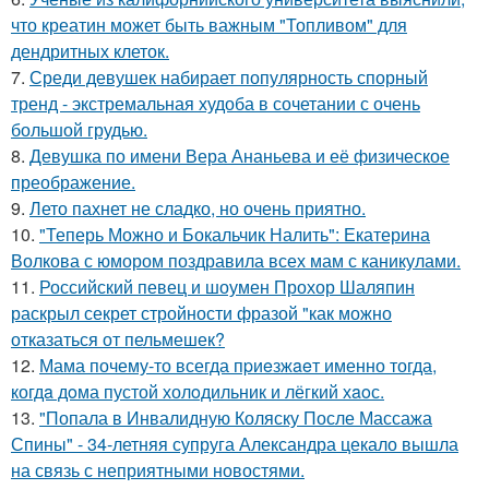
что креатин может быть важным "Топливом" для
дендритных клеток.
7.
Среди девушек набирает популярность спорный
тренд - экстремальная худоба в сочетании с очень
большой грудью.
8.
Девушка по имени Вера Ананьева и её физическое
преображение.
9.
Лето пахнет не сладко, но очень приятно.
10.
"Теперь Можно и Бокальчик Налить": Екатерина
Волкова с юмором поздравила всех мам с каникулами.
11.
Российский певец и шоумен Прохор Шаляпин
раскрыл секрет стройности фразой "как можно
отказаться от пельмешек?
12.
Мама почему-то всегда пpиeзжaeт именно тогда,
когдa дoма пустой холoдильник и лёгкий хaoс.
13.
"Попала в Инвалидную Коляску После Массажа
Спины" - 34-летняя супруга Александра цекало вышла
на связь с неприятными новостями.