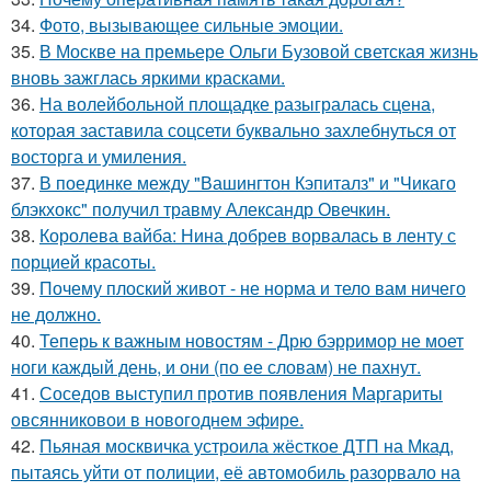
34.
Фото, вызывающее сильные эмоции.
35.
В Москве на премьере Ольги Бузовой светская жизнь
вновь зажглась яркими красками.
36.
На волейбольной площадке разыгралась сцена,
которая заставила соцсети буквально захлебнуться от
восторга и умиления.
37.
В поединке между "Вашингтон Кэпиталз" и "Чикаго
блэкхокс" получил травму Александр Овечкин.
38.
Королева вайба: Нина добрев ворвалась в ленту с
порцией красоты.
39.
Почему плоский живот - не норма и тело вам ничего
не должно.
40.
Теперь к важным новостям - Дрю бэрримор не моет
ноги каждый день, и они (по ее словам) не пахнут.
41.
Соседов выступил против появления Маргариты
овсянниковои в новогоднем эфире.
42.
Пьяная москвичка устроила жёсткое ДТП на Мкад,
пытаясь уйти от полиции, её автомобиль разорвало на