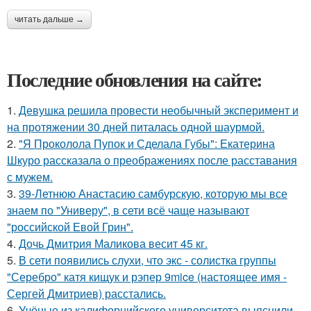
читать дальше →
Последние обновления на сайте:
1.
Девушка решила провести необычный эксперимент и
на протяжении 30 дней питалась одной шаурмой.
2.
"Я Проколола Пупок и Сделала Губы": Екатерина
Шкуро рассказала о преображениях после расставания
с мужем.
3.
39-Летнюю Анастасию самбурскую, которую мы все
знаем по "Универу", в сети всё чаще называют
"российской Евой Грин".
4.
Дочь Дмитрия Маликова весит 45 кг.
5.
В сети появились слухи, что экс - солистка группы
"Серебро" катя кищук и рэпер 9mice (настоящее имя -
Сергей Дмитриев) расстались.
6.
Учёные из калифорнийского университета выяснили,