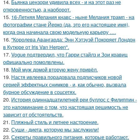
14.
Бьянка цензори удивила всех - и на этот раз не
откровенностью, а наоборот.
15.
16-Летняя Мелания кнавс - ныне Мелания трамп - на
фотографии стане Йерко (да, это его настоящее имя),
когда она начинала свою модельную карьеру ….
16.
"Королева Авангарда: Энн Хэтэуэй Покоряет Лондон
в Кутюре от Iris Van Herpen".
17.
Vogue подтвердил, что Гарри стайлз и Зои кравиц
официально помолвлены.
18.
Мой муж домой вторую жену привёл.
19.
Настя ивлеева порадовала подписчиков новой
серией эффектных снимков - и, как обычно, вызвала
бурное обсуждение в соцсетях.
20.
История одиннадцатилетней реи буллос с Филиппин -
это напоминание о том, что настоящая решимость не
зависит от обстоятельств.
21.
Пляжный стиль и летнее настроение.
22.
Суши - диета, которую мы заслужили!
23.
Секреты правильного питания, которые работают.