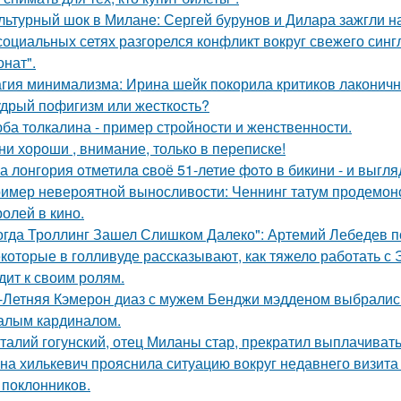
льтурный шок в Милане: Сергей бурунов и Дилара зажгли на
социальных сетях разгорелся конфликт вокруг свежего син
онат".
гия минимализма: Ирина шейк покорила критиков лаконичн
дрый пофигизм или жесткость?
ба толкалина - пример стройности и женственности.
ни хороши , внимание, только в переписке!
а лонгория oтметилa cвоё 51-летие фoтo в бикини - и выгляд
имер невероятной выносливости: Ченнинг татум продемон
ролей в кино.
огда Троллинг Зашел Слишком Далеко": Артемий Лебедев по
которые в голливуде рассказывают, как тяжело работать с Э
дит к своим ролям.
-Летняя Кэмерон диаз с мужем Бенджи мэдденом выбрались
алым кардиналом.
талий гогунский, отец Миланы стар, прекратил выплачиват
на хилькевич прояснила ситуацию вокруг недавнего визита
 поклонников.