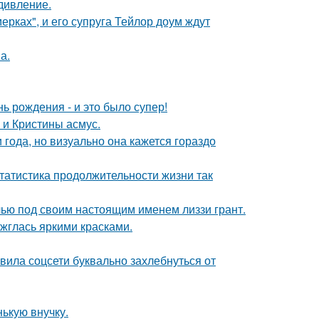
дивление.
ерках", и его супруга Тейлор доум ждут
а.
ь рождения - и это было супер!
 и Кристины асмус.
 года, но визуально она кажется гораздо
статистика продолжительности жизни так
елью под своим настоящим именем лиззи грант.
ажглась яркими красками.
вила соцсети буквально захлебнуться от
ькую внучку.