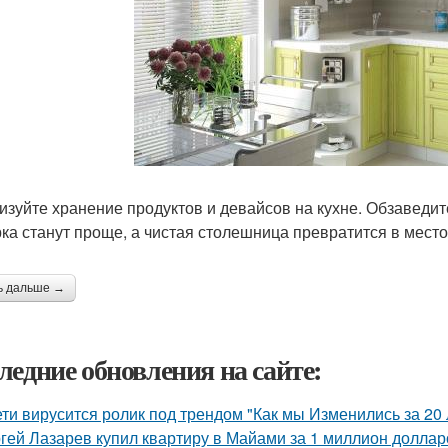
изуйте хранение продуктов и девайсов на кухне. Обзаведит
рка станут проще, а чистая столешница превратится в мест
ь дальше →
ледние обновления на сайте:
ети вирусится ролик под трендом "Как мы Изменились за 20 
гей Лазарев купил квартиру в Майами за 1 миллион доллар