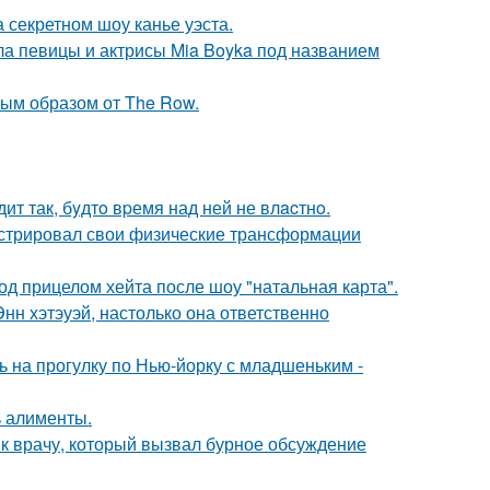
 секретном шоу канье уэста.
гла певицы и актрисы Mia Boyka под названием
ым образом от The Row.
ит так, бyдтo вpемя над ней не влacтнo.
стрировал свои физические трансформации
д прицелом хейта после шоу "натальная карта".
нн хэтэуэй, настолько она ответственно
 на прогулку по Нью-йорку с младшеньким -
ь алименты.
 к врачу, который вызвал бурное обсуждение