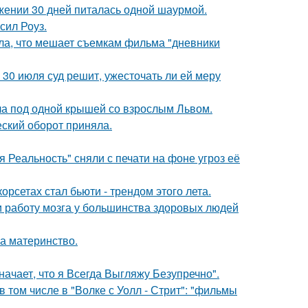
ении 30 дней питалась одной шаурмой.
сил Роуз.
ала, что мешает съемкам фильма "дневники
30 июля суд решит, ужесточать ли ей меру
ла под одной крышей со взрослым Львом.
ский оборот приняла.
 Реальность" сняли с печати на фоне угроз её
рсетах стал бьюти - трендом этого лета.
 и работу мозга у большинства здоровых людей
а материнство.
начает, что я Всегда Выгляжу Безупречно".
 том числе в "Волке с Уолл - Стрит": "фильмы