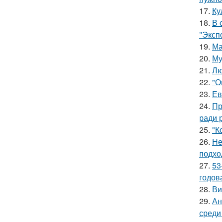
17.
Ку
18.
В 
"Эксп
19.
Ма
20.
Му
21.
Лю
22.
"О
23.
Ев
24.
Пр
ради 
25.
"К
26.
Не
подхо
27.
53
годов
28.
Ви
29.
Ан
среди