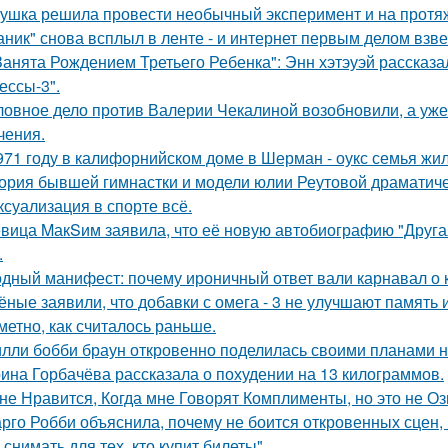
ушка решила провести необычный эксперимент и на протяж
аник" снова всплыл в ленте - и интернет первым делом взве
Занята Рождением Третьего Ребенка": Энн хэтэуэй рассказ
ессы-3".
ловное дело против Валерии Чекалиной возобновили, а уже 
чения.
971 году в калифорнийском доме в Шерман - оукс семья жи
ория бывшей гимнастки и модели юлии Реутовой драматиче
 ксуализация в спорте всё.
вица MакSим заявила, что её новую автобиографию "Другая
.
дный манифест: почему ироничный ответ вали карнавал о ко
ёные заявили, что добавки с омега - 3 не улучшают память
аметно, как считалось раньше.
лли бобби браун откровенно поделилась своими планами н
ина Горбачёва рассказала о похудении на 13 килограммов.
не Нравится, Когда мне Говорят Комплименты, но это не Оз
рго Робби объяснила, почему не боится откровенных сцен, в
снимать для тех, кто купит билеты".