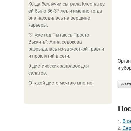
Когда беллуччи сыграла Клеопатру,
ей было 36-37 лет, и именно тогда
она находилась на вершине
карьеры.
"Я уже год Пытаюсь Просто
Выжить": Анна седокова
разрыдалась из-за жесткой травли
и проклятий в сети.
Орган
9 диетических заправок для
и убо
салатов.
О такой диете мечтаю многие!
читат
Пос
1.
В с
2.
Сер