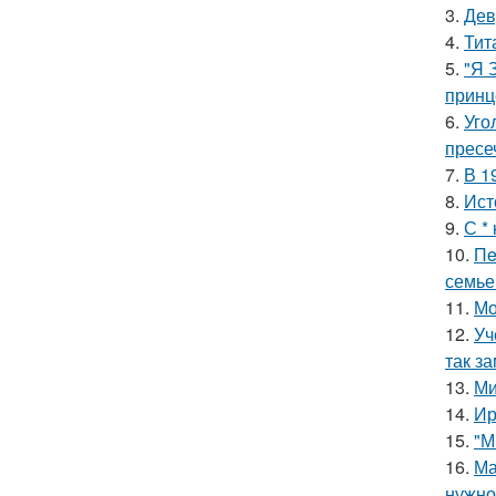
3.
Дев
4.
Тит
5.
"Я 
принц
6.
Уго
пресе
7.
В 1
8.
Ист
9.
С *
10.
Пe
семье
11.
Мо
12.
Уч
так з
13.
Ми
14.
Ир
15.
"М
16.
Ма
нужно 