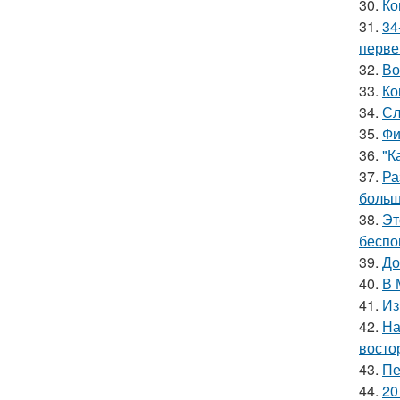
30.
Ко
31.
34
перве
32.
Во
33.
Ко
34.
Сл
35.
Фи
36.
"К
37.
Ра
больш
38.
Эт
беспо
39.
До
40.
В 
41.
Из
42.
На
восто
43.
Пе
44.
20