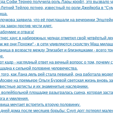
гда Софи Тернер получила роль Лары крофт, это вызвало у
-Летний Тейлор лотнер, известный по роли Джейкоба в "Сум
нца.
лочкова заявила, что её приглашали на вечеринки Эпштейн
гда закон против чести идет.
абоумие и отвага!
тнес хаус в набережных челнах отметил свой четвёртый ден
ак же они Похожи" - в сети удивляются сходству Маш милаш
зница в возрасте между Элизабет и близняшками - всего три
е.
от кадр - наглядный ответ на вечный вопрос о том, почему 
щадна к сильной половине человечества.
 того, как Лана дель рей стала певицей, она работала мод
Москве на премьере Ольги Бузовой светская жизнь вновь з
вестные артисты и их знаменитые наследники.
 волейбольной площадке разыгралась сцена, которая заста
рга и умиления.
вица мечтает встретить вторую половинку.
 дней дома после месяцев борьбы: Снуп догг потерял мален