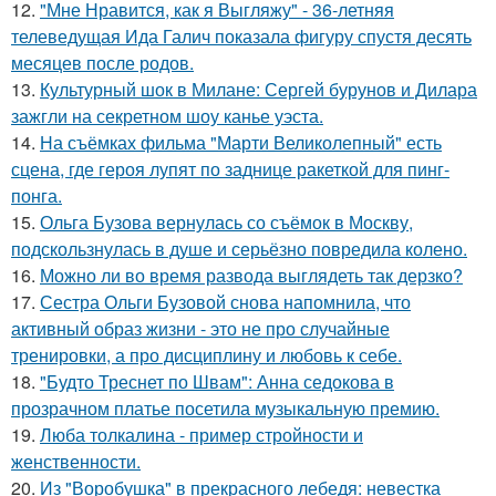
12.
"Мне Нравится, как я Выгляжу" - 36-летняя
телеведущая Ида Галич показала фигуру спустя десять
месяцев после родов.
13.
Культурный шок в Милане: Сергей бурунов и Дилара
зажгли на секретном шоу канье уэста.
14.
На съёмках фильма "Марти Великолепный" есть
сцена, где героя лупят по заднице ракеткой для пинг-
понга.
15.
Ольга Бузова вернулась со съёмок в Москву,
подскользнулась в душе и серьёзно повредила колено.
16.
Можно ли во время развода выглядеть так дерзко?
17.
Сестра Ольги Бузовой снова напомнила, что
активный образ жизни - это не про случайные
тренировки, а про дисциплину и любовь к себе.
18.
"Будто Треснет по Швам": Анна седокова в
прозрачном платье посетила музыкальную премию.
19.
Люба толкалина - пример стройности и
женственности.
20.
Из "Воробушка" в прекрасного лебедя: невестка