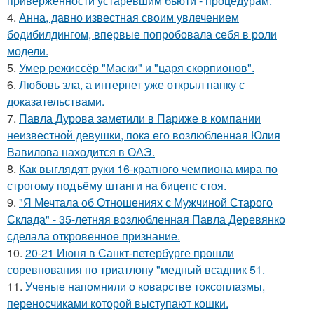
приверженности устаревшим бьюти - процедурам.
4.
Анна, давно известная своим увлечением
бодибилдингом, впервые попробовала себя в роли
модели.
5.
Умер режиссёр "Маски" и "царя скорпионов".
6.
Любовь зла, а интернет уже открыл папку с
доказательствами.
7.
Павла Дурова заметили в Париже в компании
неизвестной девушки, пока его возлюбленная Юлия
Вавилова находится в ОАЭ.
8.
Как выглядят руки 16-кратного чемпиона мира по
строгому подъёму штанги на бицепс стоя.
9.
"Я Мечтала об Отношениях с Мужчиной Старого
Склада" - 35-летняя возлюбленная Павла Деревянко
сделала откровенное признание.
10.
20-21 Июня в Санкт-петербурге прошли
соревнования по триатлону "медный всадник 51.
11.
Ученые напомнили о коварстве токсоплазмы,
переносчиками которой выступают кошки.