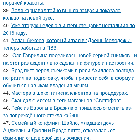
порцией красоты.
39.
Валя карнавал тайно вышла замуж и показала
кольцо на левой руке.
40.
Уже вторую неделю в интернете царит ностальгия по
2016 году.
41.
Аслан бижоев, который играл в "Даёшь Молодёжь",
теперь работает в ПВЗ.
42.
Юля Гаврилина поделилась новой серией снимков - и
на этот раз акцент явно сделан на фигуре и настроении.
43.
Брэд питт перед съемками в роли Ахиллеса полгода
потратил на подготовку, чтобы привести себя в форму и
обучиться навыкам владения мечом.
44.
Мастера в шоке: гигиена клиентов на процедурах.
45.
Скандал с мясом в сети магазинов "Светофор".
46.
Рейс из Европы в Бразилию пришлось отменить из-
за повреждённого стекла кабины.
47.
Семейный конфликт: Шайло, младшая дочь
Анджелины Джоли и Брэда питта, отказалась от
фамилии отца в свой день рождения.