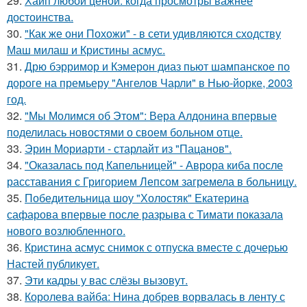
29.
Хайп любой ценой: когда просмотры важнее
достоинства.
30.
"Как же они Похожи" - в сети удивляются сходству
Маш милаш и Кристины асмус.
31.
Дрю бэрримор и Кэмерон диаз пьют шампанское по
дороге на премьеру "Ангелов Чарли" в Нью-йорке, 2003
год.
32.
"Мы Молимся об Этом": Вера Алдонина впервые
поделилась новостями о своем больном отце.
33.
Эрин Мориарти - старлайт из "Пацанов".
34.
"Оказалась под Капельницей" - Аврора киба после
расставания с Григорием Лепсом загремела в больницу.
35.
Победительница шоу "Холостяк" Екатерина
сафарова впервые после разрыва с Тимати показала
нового возлюбленного.
36.
Кристина асмус снимок с отпуска вместе с дочерью
Настей публикует.
37.
Эти кадры у вас слёзы вызовут.
38.
Королева вайба: Нина добрев ворвалась в ленту с