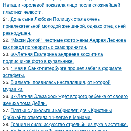
Наташи королевой показала лицо после сложнейшей
пластики челюсти.
21.
Дочь сына Любови Полищук стала очень
привлекательной молодой женщиной, однако отец к ней
равнодушен.
22.
"Маски Долой": честные фото жены Андрея Леонова
как повод поговорить о самопринятии.
23.
60-Летняя Екатерина андреева восхитила
подписчиков фото в купальнике.
24.
1 мая в Санкт-петербурге прошел забег в формате
эстафеты.
25.
В алматы появилась инсталляция, от которой
мурашки.
26.
37-Летняя Эльза хоск ждёт второго ребёнка от своего
жениха тома Дейли.
27.
Платье с декольте и кабриолет: дочь Кристины
Орбакайте отметила 14-летие в Майами.
28.
Грация и сила: искусство стрельбы из лука в эстетике.