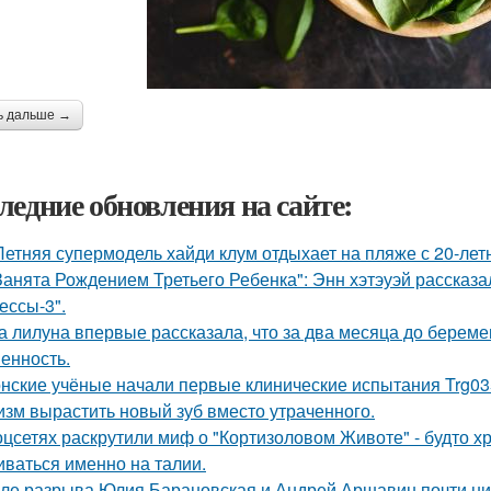
ь дальше →
ледние обновления на сайте:
Летняя супермодель хайди клум отдыхает на пляже с 20-ле
Занята Рождением Третьего Ребенка": Энн хэтэуэй рассказ
ессы-3".
а лилуна впервые рассказала, что за два месяца до берем
енность.
нские учёные начали первые клинические испытания Trg035
изм вырастить новый зуб вместо утраченного.
оцсетях раскрутили миф о "Кортизоловом Животе" - будто х
иваться именно на талии.
ле разрыва Юлия Барановская и Андрей Аршавин почти ниг