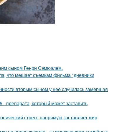
тним сыном Генри Сэмюэлем.
ала, что мешает съемкам фильма "дневники
енности вторым сыном у неё случилась замершая
 - препарата, который может заставить
ронический стресс напрямую заставляет жир
де не пересекаются - за исключением семейных