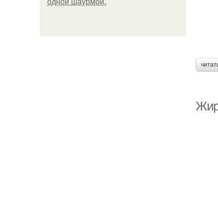
одной шаурмой.
читат
Жир