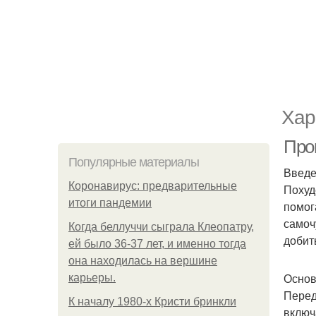
Хар
Про
Популярные материалы
Введ
Коронавирус: предварительные
Похуд
итоги пандемии
помог
самоч
Когда беллуччи сыграла Клеопатру,
добит
ей было 36-37 лет, и именно тогда
она находилась на вершине
Основ
карьеры.
Перед
К началу 1980-х Кристи бринкли
включ