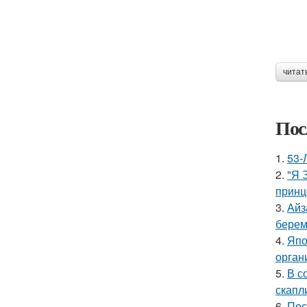
читат
Пос
1.
53-
2.
"Я 
принц
3.
Айз
берем
4.
Япо
орган
5.
В с
скапл
6.
Пос