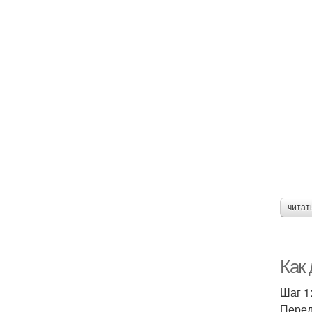
читат
Как
Шаг 1
Перед