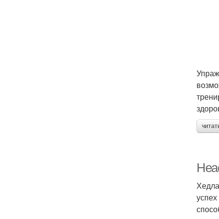
Упраж
возмо
трени
здоро
читат
Head
Хедла
успех
спосо