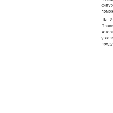
фигур
помож
Шаг 2
Прави
котор
углев
проду