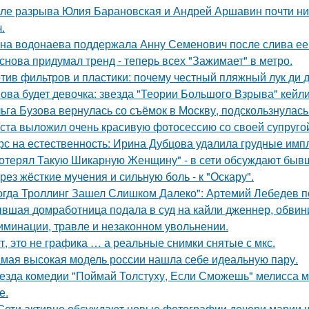
ле разрыва Юлия Барановская и Андрей Аршавин почти ниг
.
на водонаева поддержала Анну Семенович после слива ее
снова придумал тренд - теперь всех "Зажимает" в метро.
тив фильтров и пластики: почему честный пляжный лук ди д
ова будет девочка: звезда "Теории Большого Взрыва" кейли
ьга Бузова вернулась со съёмок в Москву, подскользнулась
ста выложил очень красивую фотосессию со своей супруго
рс на естественность: Ирина Дубцова удалила грудные импл
отерял Такую Шикарную Женщину" - в сети обсуждают бывш
рез жёсткие мучения и сильную боль - к "Оскару".
огда Троллинг Зашел Слишком Далеко": Артемий Лебедев по
вшая домработница подала в суд на кайли дженнер, обвини
иминации, травле и незаконном увольнении.
т, это не графика … а реальные снимки снятые с мкс.
мая высокая модель россии нашла себе идеальную пару.
езда комедии "Поймай Толстуху, Если Сможешь" мелисса м
е.
Сети активно обсуждают новые фотографии дочери марии 