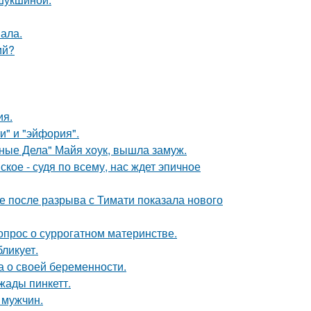
вала.
ий?
ия.
и" и "эйфория".
нные Дела" Майя хоук, вышла замуж.
ое - судя по всему, нас ждет эпичное
 после разрыва с Тимати показала нового
опрос о суррогатном материнстве.
ликует.
а о своей беременности.
жады пинкетт.
 мужчин.