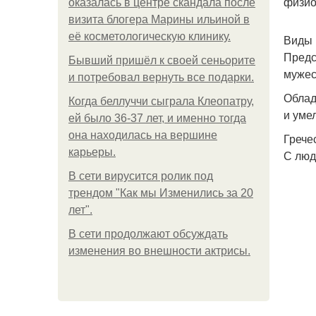
физио
оказалась в центре скандала после
визита блогера Марины ильиной в
её косметологическую клинику.
Виды 
Предс
Бывший пришёл к своей сеньорите
мужес
и потребовал вернуть все подарки.
Облад
Когда беллуччи сыграла Клеопатру,
и уме
ей было 36-37 лет, и именно тогда
она находилась на вершине
Грече
карьеры.
С люд
В сети вирусится ролик под
трендом "Как мы Изменились за 20
лет".
В сети продолжают обсуждать
изменения во внешности актрисы.