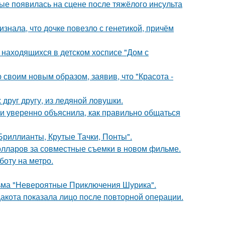
ые появилась на сцене после тяжёлого инсульта
знала, что дочке повезло с генетикой, причём
 находящихся в детском хосписе "Дом с
своим новым образом, заявив, что "Красота -
друг другу, из ледяной ловушки.
и уверенно объяснила, как правильно общаться
Бриллианты, Крутые Тачки, Понты".
олларов за совместные съемки в новом фильме.
боту на метро.
льма "Невероятные Приключения Шурика".
дакота показала лицо после повторной операции.