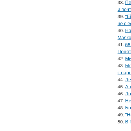
38.
Пе
и поч
39.
"Е
не с 
40.
На
Маяко
41.
58
Понят
42.
Ми
43.
Ыс
с пар
44.
Ле
45.
Ан
46.
Ло
47.
Не
48.
Бо
49.
"Н
50.
В 