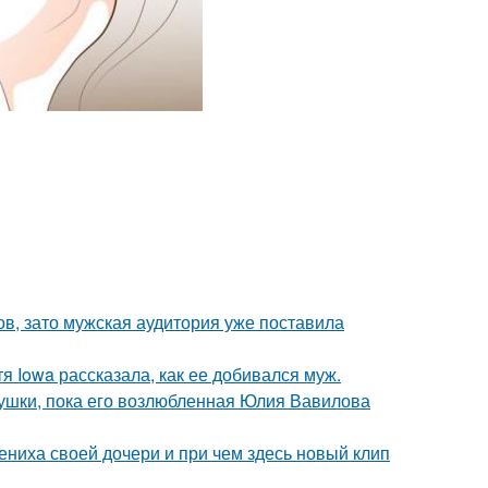
ов, зато мужская аудитория уже поставила
я Iowa рассказала, как ее добивался муж.
ушки, пока его возлюбленная Юлия Вавилова
ениха своей дочери и при чем здесь новый клип