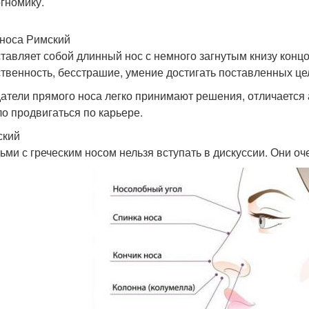
гномику.
носа Римский
тавляет собой длинный нос с немного загнутым книзу концо
твенность, бесстрашие, умение достигать поставленных це
атели прямого носа легко принимают решения, отличаетс
ло продвигаться по карьере.
ский
ьми с греческим носом нельзя вступать в дискуссии. Они о