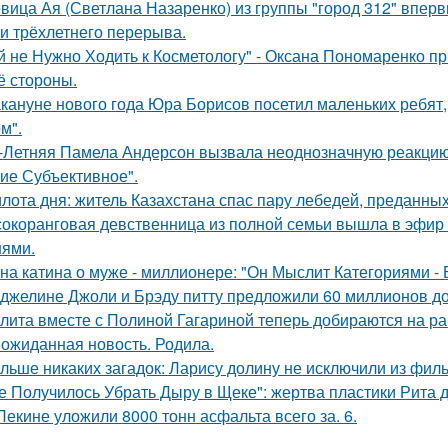
вица Ая (Светлана Назаренко) из группы "город 312" вперв
ти трёхлетнего перерыва.
й не Нужно Ходить к Косметологу" - Оксана Пономаренко при
её стороны.
кануне нового года Юра Борисов посетил маленьких ребят,
м".
-Летняя Памела Андерсон вызвала неоднозначную реакцию 
ие Субъективное".
лота дня: житель Казахстана спас пару лебедей, преданных 
окоранговая девственница из полной семьи вышла в эфир 
нями.
на катина о муже - миллионере: "Он Мыслит Категориями - 
джелине Джоли и Брэду питту предложили 60 миллионов д
лита вместе с Полиной Гагариной теперь добираются на ра
ожиданная новость. Родила.
льше никаких загадок: Ларису долину не исключили из фи
е Получилось Убрать Дыру в Щеке": жертва пластики Рита 
Пекине уложили 8000 тонн асфальта всего за. 6.