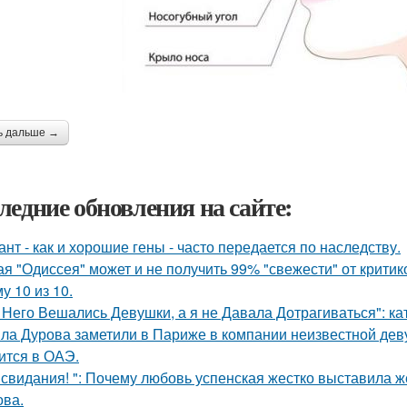
ь дальше →
ледние обновления на сайте:
ант - как и хорошие гены - часто передается по наследству.
ая "Одиссея" может и не получить 99% "свежести" от критик
у 10 из 10.
 Него Вешались Девушки, а я не Давала Дотрагиваться": кат
ла Дурова заметили в Париже в компании неизвестной дев
ится в ОАЭ.
 свидания! ": Почему любовь успенская жестко выставила ж
ва.