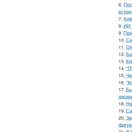
6.
Пос
встреч
7.
Алё
8.
ИИ 
9.
Про
10.
Сн
11.
Ол
12.
Ба
13.
Ку
14.
"П
15.
Че
16.
"К
17.
Бы
дискр
18.
Не
19.
Са
20.
Зв
фигур
21.
В 