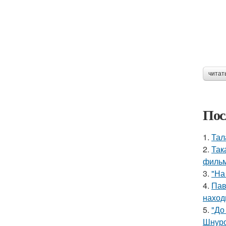
читат
Пос
1.
Тал
2.
Так
фильм
3.
"На
4.
Пав
наход
5.
"До
Шнуро