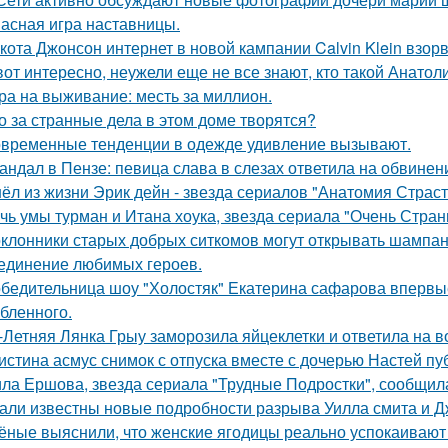
асная игра наставницы.
кота Джонсон интернет в новой кампании Calvin Klein взор
вот интересно, неужели еще не все знают, кто такой Анатол
ра на выживание: месть за миллион.
о за странные дела в этом доме творятся?
временные тенденции в одежде удивление вызывают.
андал в Пензе: певица слава в слезах ответила на обвинен
ёл из жизни Эрик дейн - звезда сериалов "Анатомия Страст
чь умы турман и Итана хоука, звезда сериала "Очень Стра
клонники старых добрых ситкомов могут открывать шампанск
единение любимых героев.
бедительница шоу "Холостяк" Екатерина сафарова впервые
бленного.
-Летняя Лянка Грыу заморозила яйцеклетки и ответила на в
истина асмус снимок с отпуска вместе с дочерью Настей пуб
ла Ершова, звезда сериала "Трудные Подростки", сообщил
али известны новые подробности разрыва Уилла смита и Д
ёные выяснили, что женские ягодицы реально успокаивают