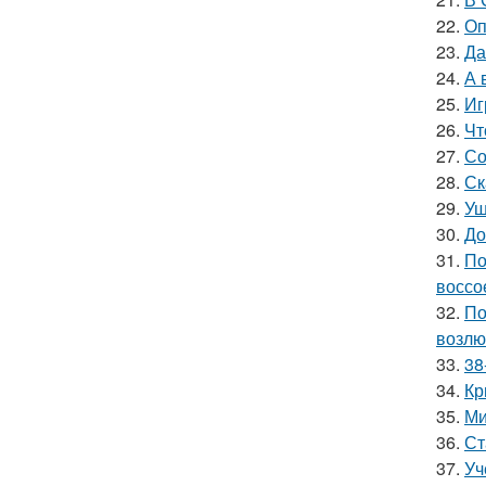
22.
Оп
23.
Да
24.
А 
25.
Иг
26.
Чт
27.
Со
28.
Ск
29.
Уш
30.
До
31.
По
воссо
32.
По
возлю
33.
38
34.
Кр
35.
Ми
36.
Ст
37.
Уч