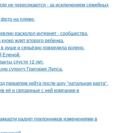
де не пересекаются - за исключением семейных
 фото на пляже.
евлин расколол интернет - сообщества.
 куоко ждет второго ребенка.
 в душе и серьёзно повредила колено.
й Еленой.
анты спустя 12 лет.
ую супругу Григория Лепса.
д прицелом хейта после шоу "натальная карта".
в её и связанные с ней компании в
аккарти радует поклонников изменениями в
шукшиной.