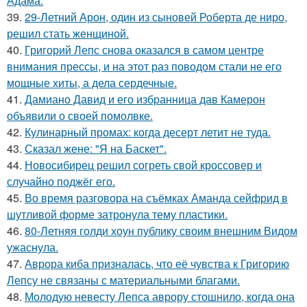
Адама.
39.
29-Летний Арон, один из сыновей Роберта де ниро,
решил стать женщиной.
40.
Григорий Лепс снова оказался в самом центре
внимания прессы, и на этот раз поводом стали не его
мощные хиты, а дела сердечные.
41.
Дамиано Давид и его избранница дав Камерон
объявили о своей помолвке.
42.
Кулинарный промах: когда десерт летит не туда.
43.
Сказал жене: "Я на Баскет".
44.
Новосибирец решил согреть свой кроссовер и
случайно поджёг его.
45.
Во время разговора на съёмках Аманда сейфрид в
шутливой форме затронула тему пластики.
46.
80-Летняя голди хоун публику своим внешним Видом
ужаснула.
47.
Аврора киба призналась, что её чувства к Григорию
Лепсу не связаны с материальными благами.
48.
Молодую невесту Лепса аврору стошнило, когда она