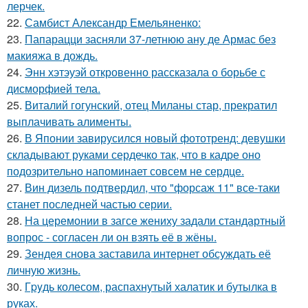
лерчек.
22.
Самбист Александр Емельяненко:
23.
Папарацци засняли 37-летнюю ану де Армас без
макияжа в дождь.
24.
Энн хэтэуэй откровенно рассказала о борьбе с
дисморфией тела.
25.
Виталий гогунский, отец Миланы стар, прекратил
выплачивать алименты.
26.
В Японии завирусился новый фототренд: девушки
складывают руками сердечко так, что в кадре оно
подозрительно напоминает совсем не сердце.
27.
Вин дизель подтвердил, что "форсаж 11" все-таки
станет последней частью серии.
28.
На церемонии в загсе жениху задали стандартный
вопрос - согласен ли он взять её в жёны.
29.
Зендея снова заставила интернет обсуждать её
личную жизнь.
30.
Гpyдь колесом, распахнутый халатик и бутылка в
руках.