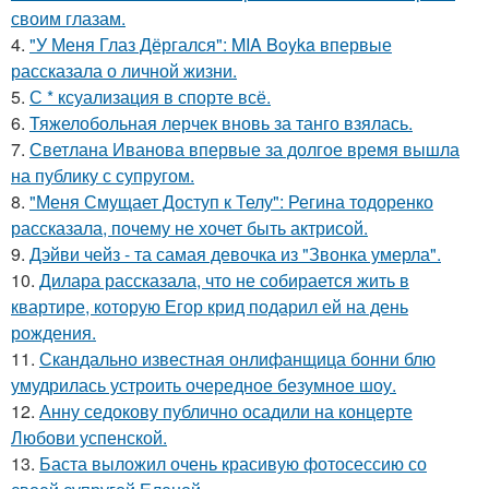
своим глазам.
4.
"У Меня Глаз Дёргался": MIA Boyka впервые
рассказала о личной жизни.
5.
С * ксуализация в спорте всё.
6.
Тяжелобольная лерчек вновь за танго взялась.
7.
Светлана Иванова впервые за долгое время вышла
на публику с супругом.
8.
"Меня Смущает Доступ к Телу": Регина тодоренко
рассказала, почему не хочет быть актрисой.
9.
Дэйви чейз - та самая девочка из "Звонка умерла".
10.
Дилара рассказала, что не собирается жить в
квартире, которую Егор крид подарил ей на день
рождения.
11.
Скандально известная онлифанщица бонни блю
умудрилась устроить очередное безумное шоу.
12.
Анну седокову публично осадили на концерте
Любови успенской.
13.
Баста выложил очень красивую фотосессию со