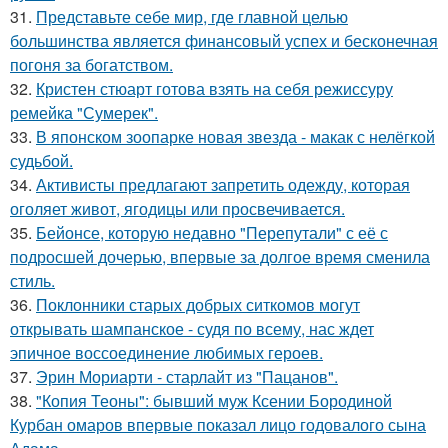
31.
Представьте себе мир, где главной целью
большинства является финансовый успех и бесконечная
погоня за богатством.
32.
Кристен стюарт готова взять на себя режиссуру
ремейка "Сумерек".
33.
В японском зоопарке новая звезда - макак с нелёгкой
судьбой.
34.
Активисты предлагают запретить одежду, которая
оголяет живот, ягодицы или просвечивается.
35.
Бейонсе, которую недавно "Перепутали" с её с
подросшей дочерью, впервые за долгое время сменила
стиль.
36.
Поклонники старых добрых ситкомов могут
открывать шампанское - судя по всему, нас ждет
эпичное воссоединение любимых героев.
37.
Эрин Мориарти - старлайт из "Пацанов".
38.
"Копия Теоны": бывший муж Ксении Бородиной
Курбан омаров впервые показал лицо годовалого сына