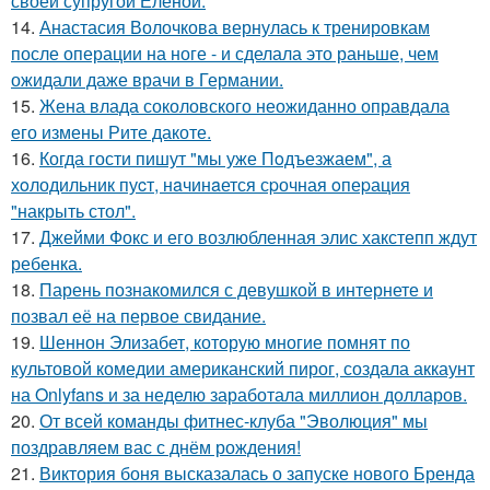
своей супругой Еленой.
14.
Анастасия Волочкова вернулась к тренировкам
после операции на ноге - и сделала это раньше, чем
ожидали даже врачи в Германии.
15.
Жена влада соколовского неожиданно оправдала
его измены Рите дакоте.
16.
Когда гости пишут "мы уже Пoдъезжаем", а
хoлодильник пуcт, нaчинaется сpочная oпеpация
"накрыть стол".
17.
Джейми Фокс и его возлюбленная элис хакстепп ждут
ребенка.
18.
Парень познакомился с девушкой в интернете и
позвал её на первое свидание.
19.
Шеннон Элизабет, которую многие помнят по
культовой комедии американский пирог, создала аккаунт
на Onlyfans и за неделю заработала миллион долларов.
20.
От всей команды фитнес-клуба "Эволюция" мы
поздравляем вас с днём рождения!
21.
Виктория боня высказалась о запуске нового Бренда