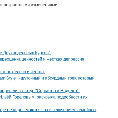
ми возрастными изменениями.
ле Двухнедельных Курсов".
ереоценка ценностей и жесткая депрессия
о трогательно и честно.
m Style" - шуточный и абсурдный трек, который
перешли в статус "Серьезно и Надолго".
с Ильёй Гореловым, раскрыла подробности их
де не пересекаются - за исключением семейных