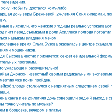
и телевидения.
 хочу, чтобы ты достался кому-либо.
аршая дочь веры Брежневой, 24-летняя Соня киперман, пок
вку.
ёные выяснили, что женские ягодицы реально успокаивают
эд питт перед съемками в роли Ахиллеса полгода потратил 
ться навыкам владения мечом.
последнее время Ольга Бузова оказалась в центре скандала
виями мошенников.
дя Сысоева честно признается: секрет её идеальной формы 
ительных программ.
то ужасающе и разрушительно!
айан Джонсон, известный своими радикальными эксперимен
смертию уже почти пройден.
ейкоб элорди столкнулся с неприятным следствием своей 
ацци.
ена ханга и ее 23-летняя дочь совершили редкий выход в св
вы точно учитель по музыке?
ем в борцовке, вечером в платье!