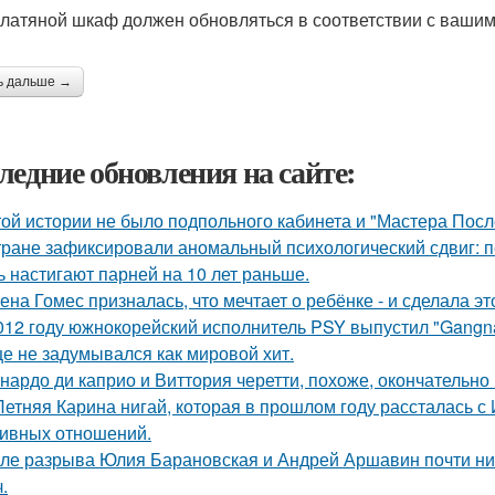
латяной шкаф должен обновляться в соответствии с ваши
ь дальше →
ледние обновления на сайте:
той истории не было подпольного кабинета и "Мастера Пос
тране зафиксировали аномальный психологический сдвиг: п
ь настигают парней на 10 лет раньше.
ена Гомес призналась, что мечтает о ребёнке - и сделала эт
012 году южнокорейский исполнитель PSY выпустил "Gangna
е не задумывался как мировой хит.
нардо ди каприо и Виттория черетти, похоже, окончательно 
Летняя Карина нигай, которая в прошлом году рассталась 
ивных отношений.
ле разрыва Юлия Барановская и Андрей Аршавин почти ниг
.