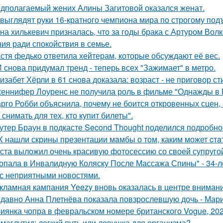
дполагаемый жених Алины Загитовой оказался женат.
 выглядят руки 16-кратного чемпиона мира по строгому под
на хилькевич призналась, что за годы брака с Артуром Вол
ия ради спокойствия в семье.
стя федько ответила хейтерам, которые обсуждают её вес.
 снова придумал тренд - теперь всех "Зажимает" в метро.
изабет Хёрли в 61 снова доказала: возраст - не приговор ст
еннифер Лоуренс не получила роль в фильме "Однажды в Г
рго Робби объяснила, почему не боится откровенных сцен, в
снимать для тех, кто купит билеты".
утер Браун в подкасте Second Thought поделился подробно
X нашли скрины презентации мaмбы о том, каким может cтa
ста выложил очень красивую фотосессию со своей супруго
опала в Инвалидную Коляску После Массажа Спины" - 34-л
 с неприятными новостями.
кламная кампания Yeezy вновь оказалась в центре вниман
давно Анна Плетнёва показала повзрослевшую дочь - Мари
иянка чопра в февральском номере британского Vogue, 202
маглутид: легкий путь или ловушка для организма?