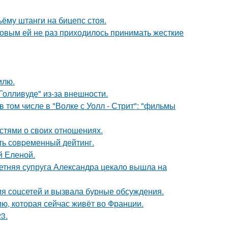
ъёму штанги на бицепс стоя.
ковым ей не раз приходилось принимать жесткие
илю.
олливуде" из-за внешности.
 том числе в "Волке с Уолл - Стрит": "фильмы
стями о своих отношениях.
ть совpеменный дейтинг.
й Еленой.
етняя супруга Александра цекало вышла на
ия соцсетей и вызвала бурные обсуждения.
ю, которая сейчас живёт во Франции.
3.