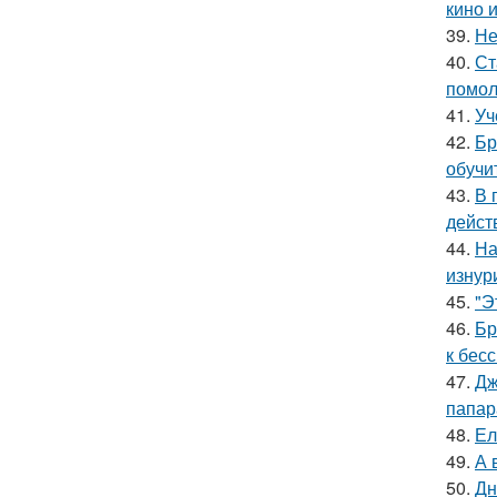
кино 
39.
Не
40.
Ст
помол
41.
Уч
42.
Бр
обучи
43.
В 
дейст
44.
На
изнур
45.
"Э
46.
Бр
к бес
47.
Дж
папар
48.
Ел
49.
А 
50.
Дн