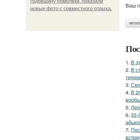
годовщину помолвки, показали
Ваш п
новые фото с совместного отдыха.
читат
Пос
1.
В э
2.
В с
тепер
3.
Сел
4.
В 2
вообщ
5.
Лео
6.
33-
абьюз
7.
Пос
встреч