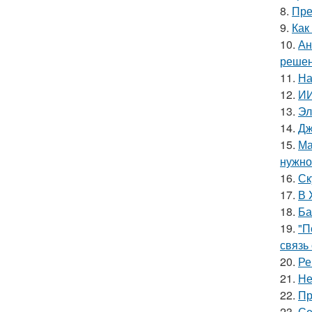
8.
Пре
9.
Как
10.
Ан
решен
11.
На
12.
ИИ
13.
Эл
14.
Дж
15.
Ма
нужно 
16.
Ск
17.
В 
18.
Ба
19.
"П
связь
20.
Ре
21.
Не
22.
Пр
23.
Се