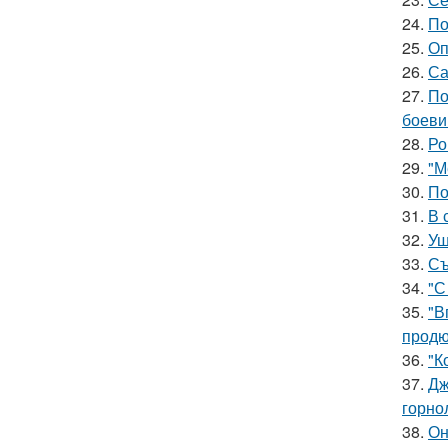
24.
По
25.
Оп
26.
Са
27.
По
боеви
28.
Ро
29.
"М
30.
По
31.
В 
32.
Уш
33.
Съ
34.
"С
35.
"В
продю
36.
"К
37.
Дж
горно
38.
Он