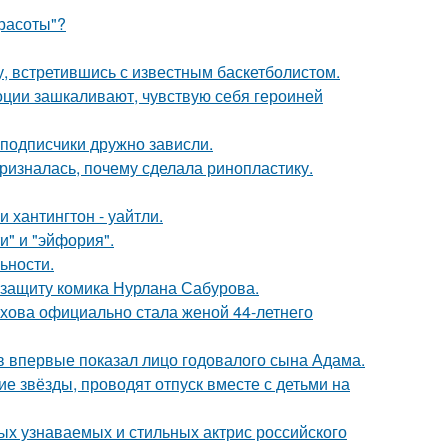
Красоты"?
, встретившись с известным баскетболистом.
моции зашкаливают, чувствую себя героиней
 подписчики дружно зависли.
ризналась, почему сделала ринопластику.
хантингтон - уайтли.
и" и "эйфория".
ьности.
 защиту комика Нурлана Сабурова.
хова официально стала женой 44-летнего
 впервые показал лицо годовалого сына Адама.
гие звёзды, проводят отпуск вместе с детьми на
ых узнаваемых и стильных актрис российского