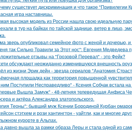
чему существует дискриминация и что такое "Привилегии 
асная игра наставницы.
мая высокая модель из России нашла свою идеальную пару
ехали в тур на байках по тайской заднице, ветер в лицо, э
ка.
ма зверь опубликовал семейное фото с женой и дочерью, и
еня так Сильно Травили за Этот нос": Евгения Медведева п
ложительные отзывы на "Грозовой Перевал" - это Фейк?
сети обсуждают неожиданно изменившуюся внешность роузи 
ёл из жизни Эрик дейн - звезда сериалов "Анатомия Страст
ёмочная площадка как территория повышенной чувствител
 ним Поступили Несправедливо" - Ксения Собчак встала на
первые Вышла Замуж" - 48-летняя телеведущая Анфиса Че
сера и актёра Александра златопольского.
опия Теоны": бывший муж Ксении Бородиной Курбан омаров
ейсон стэтхем и рози хантингтон - уайтли, как и многие дру
лыжном курорте в Альпах.
а давно вышла за рамки образа Леры и стала одной из сам