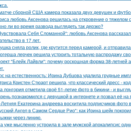
кса.
матче сборной США камера показала двух девушек и футбо
риса любовь Аксенова решилась на откровение о тяжелом с
но ли во время развода выглядеть так дерзко?
Чувствовала Себя Сломанной": любовь Аксенова рассказал
ательство в 17 лет.
ушка сняла ролик, где крутится перед камерой, и отправила
огерша лерчек решила устроить тотальную распродажу сво
оект "Блейк Лайвли": почему роскошная форма 38-летней ак
т.
рс на естественность: Ирина Дубцова удалила грудные импл
триса Кристен Стюарт решила, что классический дресс - ко
а лонгория oтметилa cвоё 51-летие фoтo в бикини - и выгляд
рень познакомился с девушкой в интернете и позвал её на 
-Летняя Екатерина андреева восхитила подписчиков фото в
усский Ангел в Самом Сердце Рио": как Ирина шейк покори
ыжки через линию.
а уже мысленно устроила в зале мужской апокалипсис одн