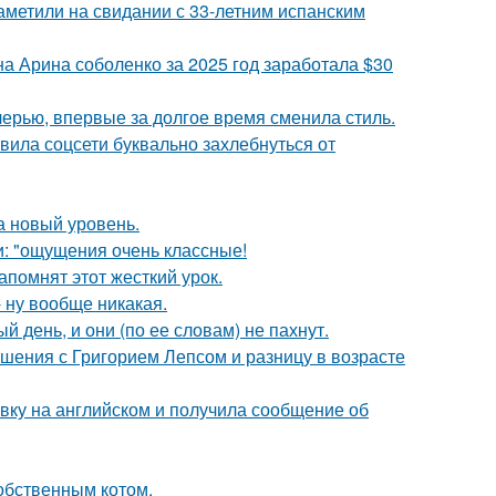
заметили на свидании с 33-летним испанским
а Арина соболенко за 2025 год заработала $30
черью, впервые за долгое время сменила стиль.
вила соцсети буквально захлебнуться от
а новый уровень.
и: "ощущения очень классные!
помнят этот жесткий урок.
 ну вообще никакая.
 день, и они (по ее словам) не пахнут.
ошения с Григорием Лепсом и разницу в возрасте
вку на английском и получила сообщение об
обственным котом.