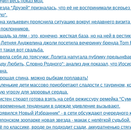
чил весь показ мод.
езда "Друзей" призналась, что её не воспринимали всерьез 
ло".
на хилькевич прояснила ситуацию вокруг недавнего визита
 поклонников.
шадь за лям - это, конечно, жесткая база, но на ней в рести
-Летняя Анджелина джоли посетила вечеринку бренда Tom 
т такая вот свадьба.
вела себя до трясучки: Лолита напугала публику предынфа
уду Любить, Словно Родного": анализ днк показал, что Иос
на.
рошая спина, можно рыбкам поплавать!
ленькие дети массово приобретают сладости с таурином, к
ую угрозу для здоровья сердца.
истен стюарт готова взять на себя режиссуру ремейка "Сум
временные тенденции в одежде удивление вызывают.
оявился Новый Избранник" - в сети обсуждают очередного 
японском зоопарке новая звезда - макак с нелёгкой судьбой.
ё по классике, вроде он подходит сзади, аккуратненько стя