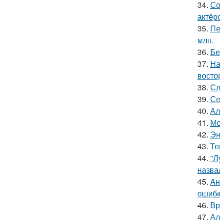
34.
Со
актёр
35.
Пе
млн.
36.
Бе
37.
На
восто
38.
Сл
39.
Се
40.
Ал
41.
Мо
42.
Эн
43.
Те
44.
"Л
назва
45.
Aн
ошибк
46.
Вр
47.
Ал