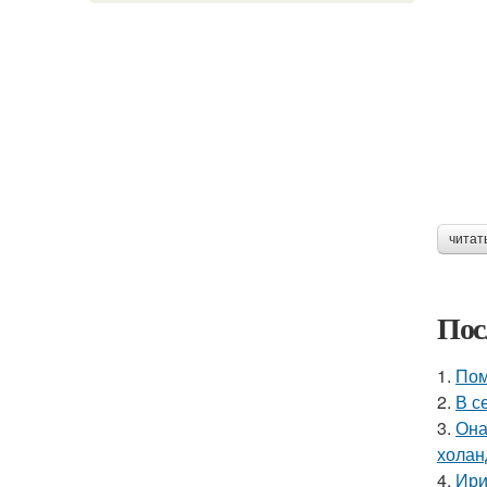
читат
Пос
1.
Пом
2.
В с
3.
Она
холан
4.
Ири