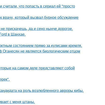
и считали, что попасть в сериал ей "просто
 к врачу, который вызвал бурное обсуждение
к не прискачешь, да и сено нынче дорогое.
Ford в Шанхае.
рктным состоянием прямо за кулисами кремля.
иф Оганесян не является биологическим отцом
оторые на самом деле представляют собой
ерек".
кандидата на роль возлюбленного авроры кибы.
гивает с меня штаны.