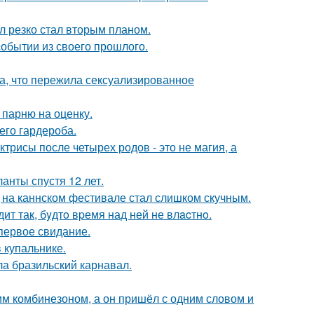
л резко стал вторым планом.
обытии из своего прошлого.
а, что пережила сексуализированное
 парню на оценку.
его гардероба.
трисы после четырех родов - это не магия, а
анты спустя 12 лет.
д на каннском фестивале стал слишком скучным.
ит так, бyдтo вpемя над ней не влacтнo.
первое свидание.
 купальнике.
ла бразильский карнавал.
им комбинезоном, а он пришёл с одним словом и