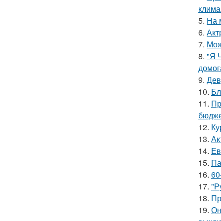
клима
5.
На 
6.
Акт
7.
Мож
8.
"Я 
домог
9.
Дев
10.
Бл
11.
Пр
бюдже
12.
Ку
13.
Ак
14.
Ев
15.
Па
16.
60
17.
"Р
18.
Пр
19.
Он