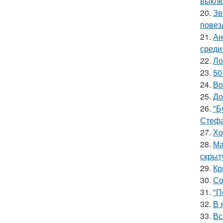
выклю
20.
Зв
повез
21.
Ан
среди
22.
Ло
23.
50
24.
Во
25.
До
26.
"Б
Стефа
27.
Хо
28.
Ма
скрыт
29.
Кр
30.
Со
31.
"П
32.
В 
33.
Вс