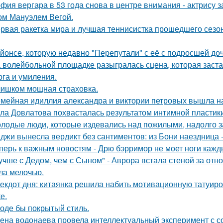
фия вергара в 53 года снова в центре внимания - актрису 
ом Мануэлем Вегой.
рвая ракетка мира и лучшая теннисистка прошедшего сезон
йонсе, которую недавно "Перепутали" с её с подросшей до
 волейбольной площадке разыгралась сцена, которая заста
рга и умиления.
ишком мощная страховка.
мейная идиллия александра и виктории петровых вышла н
ла Довлатова похвасталась результатом интимной пластик
лодые люди, которые издевались над пожилыми, надолго за
джи вынесла вердикт без сантиментов: из Бони наездница -
перь к важным новостям - Дрю бэрримор не моет ноги каждый
учше с Дедом, чем с Сыном" - Аврора встала стеной за отн
ла мелочью.
екдот дня: китаянка решила набить мотивационную татуиро
е.
оде бы покрытый стиль.
ена водонаева провела интеллектуальный эксперимент с с