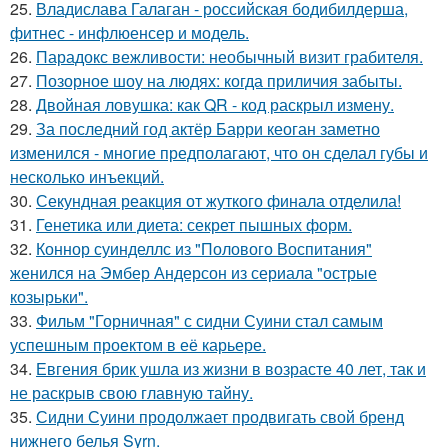
25.
Владислава Галаган - российская бодибилдерша,
фитнес - инфлюенсер и модель.
26.
Парадокс вежливости: необычный визит грабителя.
27.
Позорное шоу на людях: когда приличия забыты.
28.
Двойная ловушка: как QR - код раскрыл измену.
29.
За последний год актёр Барри кеоган заметно
изменился - многие предполагают, что он сделал губы и
несколько инъекций.
30.
Секундная реакция от жуткого финала отделила!
31.
Генетика или диета: секрет пышных форм.
32.
Коннор суинделлс из "Полового Воспитания"
женился на Эмбер Андерсон из сериала "острые
козырьки".
33.
Фильм "Горничная" с сидни Суини стал самым
успешным проектом в её карьере.
34.
Евгения брик ушла из жизни в возрасте 40 лет, так и
не раскрыв свою главную тайну.
35.
Сидни Суини продолжает продвигать свой бренд
нижнего белья Syrn.