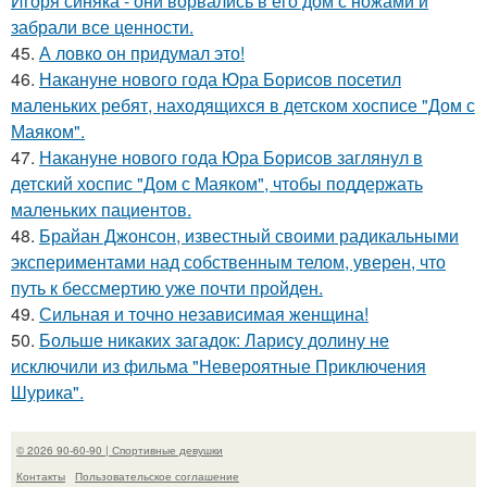
Игоря синяка - они ворвались в его дом с ножами и
забрали все ценности.
45.
А ловко он придумал это!
46.
Накануне нового года Юра Борисов посетил
маленьких ребят, находящихся в детском хосписе "Дом с
Маяком".
47.
Накануне нового года Юра Борисов заглянул в
детский хоспис "Дом с Маяком", чтобы поддержать
маленьких пациентов.
48.
Брайан Джонсон, известный своими радикальными
экспериментами над собственным телом, уверен, что
путь к бессмертию уже почти пройден.
49.
Сильная и точно независимая женщина!
50.
Больше никаких загадок: Ларису долину не
исключили из фильма "Невероятные Приключения
Шурика".
© 2026 90-60-90 | Спортивные девушки
Контакты
Пользовательское соглашение