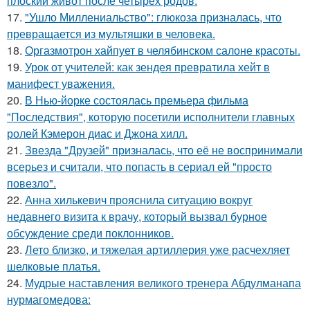
плоский живот после четырёх родов.
17.
"Ушло Миллениальство": глюкоза призналась, что
превращается из мультяшки в человека.
18.
Оргазмотрон хайпует в челябинском салоне красоты.
19.
Урок от учителей: как зендея превратила хейт в
манифест уважения.
20.
В Нью-йорке состоялась премьера фильма
"Последствия", которую посетили исполнители главных
ролей Кэмерон диас и Джона хилл.
21.
Звезда "Друзей" призналась, что её не воспринимали
всерьез и считали, что попасть в сериал ей "просто
повезло".
22.
Анна хилькевич прояснила ситуацию вокруг
недавнего визита к врачу, который вызвал бурное
обсуждение среди поклонников.
23.
Лето близко, и тяжелая артиллерия уже расчехляет
шелковые платья.
24.
Мудрые наставления великого тренера Абдулманапа
нурмагомедова: