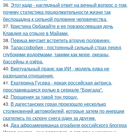
36.
Этот кадр - наглядный ответ на вечный вопрос о том,
почему статистика продолжительности жизни так
беспощадна к сильной половине человечества.
37.
Кристина Орбакайте и ее повзрослевшая дочь
Клавдия на отдыхе в Майами.
38.
Певица мечтает встретить вторую половинку.
39.
Талассофобия - постоянный сильный страх перед
глубокими водоёмами, такими как море, океаны,
бассейны и озёра.
40.
Виртуальный пранк: как ИИ - модель едва не
разрушила отношения.
41.
Екатерина Гусева - яркая российская актриса,
прославившаяся ролью в сериале "Бригада".
42.
Прощения за такой тон прошу.
43.
В дагестанских горах произошло несколько
столкновений автомобилей, которые затем по инерции
скатились по склону снега один за другим.
44.
Два афроамериканца ограбили российского блогера