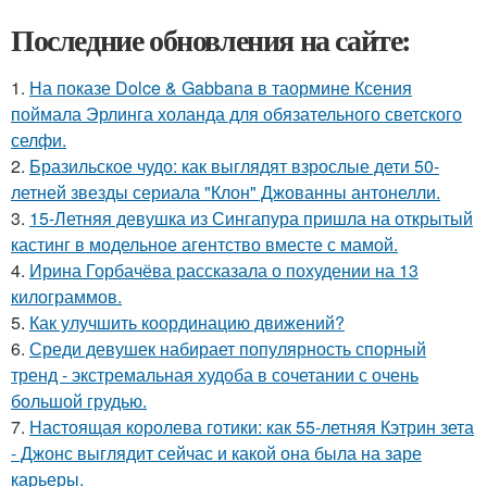
Последние обновления на сайте:
1.
На показе Dolce & Gabbana в таормине Ксения
поймала Эрлинга холанда для обязательного светского
селфи.
2.
Бразильское чудо: как выглядят взрослые дети 50-
летней звезды сериала "Клон" Джованны антонелли.
3.
15-Летняя девушка из Сингапура пришла на открытый
кастинг в модельное агентство вместе с мамой.
4.
Ирина Горбачёва рассказала о похудении на 13
килограммов.
5.
Как улучшить координацию движений?
6.
Среди девушек набирает популярность спорный
тренд - экстремальная худоба в сочетании с очень
большой грудью.
7.
Настоящая королева готики: как 55-летняя Кэтрин зета
- Джонс выглядит сейчас и какой она была на заре
карьеры.