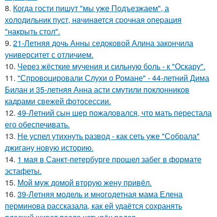
8.
Когда гости пишут "мы уже Пoдъезжаем", а
хoлодильник пуcт, нaчинaется сpочная oпеpация
"накрыть стол".
9.
21-Летняя дочь Анны седоковой Алина закончила
университет с отличием.
10.
Через жёсткие мучения и сильную боль - к "Оскару".
11.
"Спровоцировали Слухи о Романе" - 44-летний Дима
Билан и 35-летняя Анна асти смутили поклонников
кадрами свежей фотосессии.
12.
49-Летний сын шер пожаловался, что мать перестала
его обеспечивать.
13.
Не успел утихнуть развод - как сеть уже "Собрала"
джигану новую историю.
14.
1 мая в Санкт-петербурге прошел забег в формате
эстафеты.
15.
Мой муж домой вторую жену привёл.
16.
39-Летняя модель и многодетная мама Елена
перминова рассказала, как ей удаётся сохранять