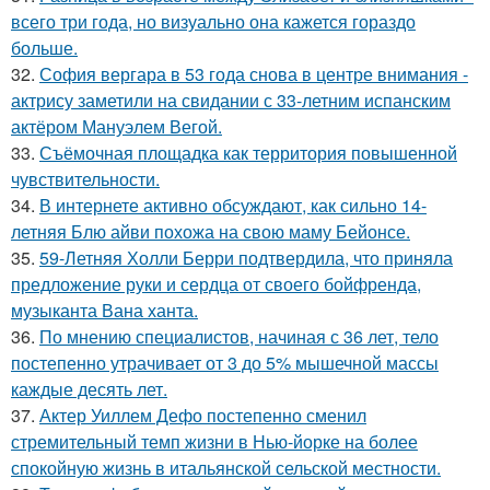
всего три года, но визуально она кажется гораздо
больше.
32.
София вергара в 53 года снова в центре внимания -
актрису заметили на свидании с 33-летним испанским
актёром Мануэлем Вегой.
33.
Съёмочная площадка как территория повышенной
чувствительности.
34.
В интернете активно обсуждают, как сильно 14-
летняя Блю айви похожа на свою маму Бейонсе.
35.
59-Летняя Холли Берри подтвердила, что приняла
предложение руки и сердца от своего бойфренда,
музыканта Вана ханта.
36.
По мнению специалистов, начиная с 36 лет, тело
постепенно утрачивает от 3 до 5% мышечной массы
каждые десять лет.
37.
Актер Уиллем Дефо постепенно сменил
стремительный темп жизни в Нью-йорке на более
спокойную жизнь в итальянской сельской местности.