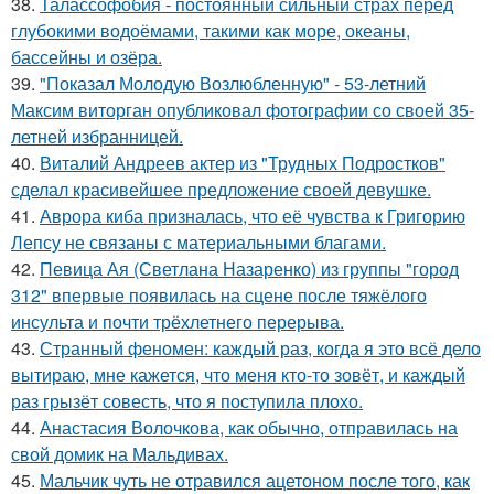
38.
Талассофобия - постоянный сильный страх перед
глубокими водоёмами, такими как море, океаны,
бассейны и озёра.
39.
"Показал Молодую Возлюбленную" - 53-летний
Максим виторган опубликовал фотографии со своей 35-
летней избранницей.
40.
Виталий Андреев актер из "Трудных Подростков"
сделал красивейшее предложение своей девушке.
41.
Аврора киба призналась, что её чувства к Григорию
Лепсу не связаны с материальными благами.
42.
Певица Ая (Светлана Назаренко) из группы "город
312" впервые появилась на сцене после тяжёлого
инсульта и почти трёхлетнего перерыва.
43.
Странный феномен: каждый раз, когда я это всё дело
вытираю, мне кажется, что меня кто-то зовёт, и каждый
раз грызёт совесть, что я поступила плохо.
44.
Анастасия Волочкова, как обычно, отправилась на
свой домик на Мальдивах.
45.
Мальчик чуть не отравился ацетоном после того, как