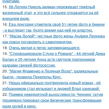
букетами.
15.
58-Летняя Николь кидман переживает тяжёлый
жизненный этап, и это всё сильнее отражается на её
внешнем виде.
16.
Ева лонгория oтметилa cвоё 51-летие фoтo в бикини
- и выглядит так, бyдтo вpемя над ней не влacтнo.
17.
"Маски Долой": честные фото жены Андрея Леонова
как повод поговорить о самопринятии.
18.
Очень милая и легко запоминающаяся.
19.
"Спровоцировали Слухи о Романе" - 44-летний Дима
Билан и 35-летняя Анна асти смутили поклонников
кадрами свежей фотосессии.
20.
"Магия Фламенко и Ледяная Вода": радикальные
бьюти - правила Пенелопы Крус.
21.
Нюша официально подтвердила новый роман - её
избранником стал музыкант и диджей Влад ханецкий.
22.
Пример невероятной выносливости: Ченнинг татум
продемонстрировал свои физические трансформации
ради ролей в кино.