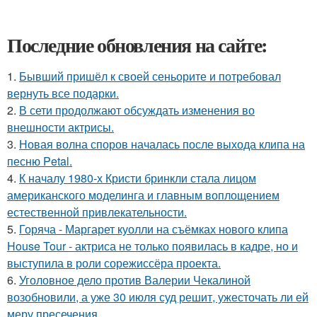
Последние обновления на сайте:
1.
Бывший пришёл к своей сеньорите и потребовал
вернуть все подарки.
2.
В сети продолжают обсуждать изменения во
внешности актрисы.
3.
Новая волна споров началась после выхода клипа на
песню Petal.
4.
К началу 1980-х Кристи бринкли стала лицом
американского моделинга и главным воплощением
естественной привлекательности.
5.
Горяча - Маргарет куолли на съёмках нового клипа
House Tour - актриса не только появилась в кадре, но и
выступила в роли сорежиссёра проекта.
6.
Уголовное дело против Валерии Чекалиной
возобновили, а уже 30 июля суд решит, ужесточать ли ей
меру пресечения.