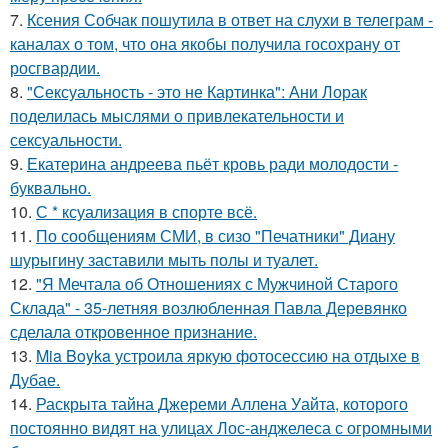
7.
Ксения Собчак пошутила в ответ на слухи в телеграм -
каналах о том, что она якобы получила госохрану от
росгвардии.
8.
"Сексуальность - это не Картинка": Ани Лорак
поделилась мыслями о привлекательности и
сексуальности.
9.
Екатерина андреева пьёт кровь ради молодости -
буквально.
10.
С * ксуализация в спорте всё.
11.
По сообщениям СМИ, в сизо "Печатники" Диану
шурыгину заставили мыть полы и туалет.
12.
"Я Мечтала об Отношениях с Мужчиной Старого
Склада" - 35-летняя возлюбленная Павла Деревянко
сделала откровенное признание.
13.
Mia Boyka устроила яркую фотосессию на отдыхе в
Дубае.
14.
Раскрыта тайна Джереми Аллена Уайта, которого
постоянно видят на улицах Лос-анджелеса с огромными