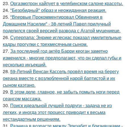
23.
Оргазмотрон хайпует в челябинском салоне красоты.
24.
"Безобидный" образ и неожиданная реакция.
25.
"Впервые Прокомментировал Обвинения в
Домашнем Насилии" - 38-летний Павел прилучный
поделился своей версией развода с Агатой муцениеце.
26.
Суперпапа: Энрике иглесиас показал умилительные
кадры прогулки с трехмесячным сыном.
27.
За последний год актёр Барри кеоган заметно
изменился - многие предполагают, что он сделал губы и
несколько инъекций.
28.
59-Летний Венсан Кассель провёл время на берегу
океана вместе с возлюбленной нарой баптистой и их
сыном каэтано.
29.
В этом деле, главное, не забыть помыть ноги перед
сеансом массажа.
30.
Поиск идеальной лучшей подруги - задача не из
легких, и иногда этот процесс приводит к весьма
нестандартным решениям.
31.
Разница в возрасте между Элизабет и близняшками -