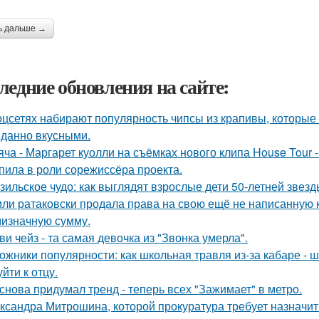
ь дальше →
ледние обновления на сайте:
оцсетях набирают популярность чипсы из крапивы, которые
данно вкусными.
яча - Маргарет куолли на съёмках нового клипа House Tour -
пила в роли сорежиссёра проекта.
зильское чудо: как выглядят взрослые дети 50-летней звез
ли ратаковски продала права на свою ещё не написанную кн
мизначную сумму.
ви чейз - та самая девочка из "Звонка умерла".
ожники популярности: как школьная травля из-за кабаре - 
йти к отцу.
снова придумал тренд - теперь всех "Зажимает" в метро.
ксандра Митрошина, которой прокуратура требует назначить