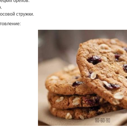
рецких орехов.
.
косовой стружки.
товление: