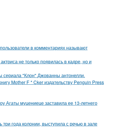
 пользователи в комментариях называют
 актриса не только появилась в кадре, но и
ды сериала "Клон" Джованны антонелли.
игу Mother F * Cker издательству Penguin Press
шоу Агаты муцениеце заставила ее 13-летнего
 три года колонии, выступила с речью в зале