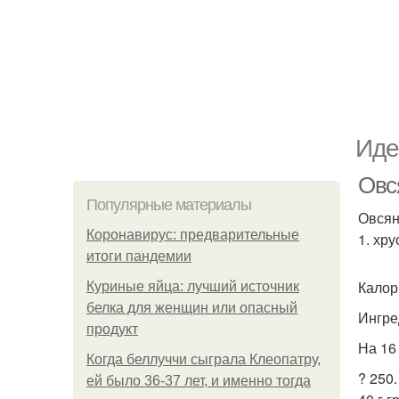
Иде
Овся
Популярные материалы
Овсян
Коронавирус: предварительные
1. хр
итоги пандемии
Калор
Куриные яйца: лучший источник
белка для женщин или опасный
Ингре
продукт
На 16
Когда беллуччи сыграла Клеопатру,
? 250.
ей было 36-37 лет, и именно тогда