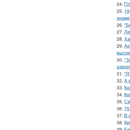
24.
Пл
25.
19
знаме
26.
"Б
27.
Ле
28.
Ха
29.
Ак
высок
30.
"З
аэроп
31.
"Я
32.
А 
33.
Ко
34.
Ко
35.
Си
36.
75
37.
В 
38.
Кр
39.
Бе