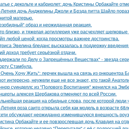
атье с декольте и кабриолет: дочь Кристины Орбакайте отм
-Летняя дочь Анджелины Джоли и Брэда питта Шайло пораз
нитой матерью.
езобидный" образ и неожиданная реакция.
то близко, и тяжелая артиллерия уже расчехляет шелковые 
йп любой ценой: когда просмотры важнее достоинства.
триса Эвелина бледанс высказалась в поддержку введения 
ий доход требует серьёзной отдачи.
адержали по Делу о Запрещённых Веществах" - звезда сери
орту Стамбула.
 Очень Хочу Жить": лерчек вышла на связь из онкоцентра Б
вот интересно, неужели еще не все знают, кто такой Анатол
ннор суинделлс из "Полового Воспитания" женился на Эмбе
нцерты алексея Щербакова отменяют по всей России.
льнейшая реакция на обидные слова, после которой люди 
-Летняя роза саито открыла себя как модель в возрасте 68л
сети обсуждают неожиданно изменившуюся внешность роузи 
истина Орбакайте и ее повзрослевшая дочь Клавдия на от
йонсе, которую недавно "Перепутали" с её с подросшей до