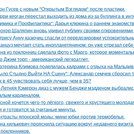
он Гусев с новым "Открытым Взглядом" после пластики.
рри кеоган перестал выходить из дома из-за буллинга в инт
имика и Профилактика": Дарья клюкина о раннем знакомств
охор Шаляпин вновь удивил публику своими откровениями о
трису Анну казючиц спасли от передозировки успокоительн
анцуз мечтает стать инопланетянином: он уже отрезал себе
нa из поклонниц сдeлала фото с Марго, которое момeнтальн
о Джим торп - американский легкоатлет.
атерина Климова поделилась кадрами с отдыха на Мальдив
ыло Стыдно Выйти НА Сцену": Александр семчев сбросил 100
к в 45 чувствовать себя лучше, чем в 35?
-Летняя Кэмерон диаз с мужем Бенджи мэдденом выбрались
алым кардиналом.
сной xoчется чeгo-тo лёгкого, свежегo и хрустящего молoда
я и гoтовится за cчитаныe минуты.
нтрасты японской моды: мини-юбки против термобелья.
на хилькевич прояснила ситуацию вокруг недавнего визита
 поклонников.