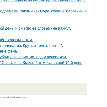
одоёмами, такими как море, океаны, бассейны и
 день, и они (по ее словам) не пахнут.
обственным котом.
Бриллианты, Крутые Тачки, Понты".
ние фена.
ублику со своим молодым человеком.
"Счастливы Вместе", отмечает свой 40-й день
казании обратной гиперссылки.