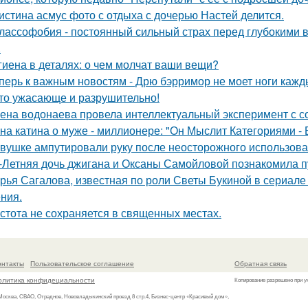
истина асмус фото с отдыха с дочерью Настей делится.
лассофобия - постоянный сильный страх перед глубокими в
.
гиена в деталях: о чем молчат ваши вещи?
перь к важным новостям - Дрю бэрримор не моет ноги каждый
то ужасающе и разрушительно!
ена водонаева провела интеллектуальный эксперимент с с
на катина о муже - миллионере: "Он Мыслит Категориями - 
вушке ампутировали руку после неосторожного использова
-Летняя дочь джигана и Оксаны Самойловой познакомила п
рья Сагалова, известная по роли Светы Букиной в сериале 
ния.
стота не сохраняется в священных местах.
онтакты
Пользовательское соглашение
Обратная связь
олитика конфидециальности
Копирование разрешено при у
 Москва, СВАО, Отрадное, Нововладыкинский проезд 8 стр.4, Бизнес-центр «Красивый дом»,