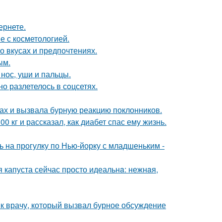
ернете.
е с косметологией.
 вкусах и предпочтениях.
ым.
 нос, уши и пальцы.
о разлетелось в сoцсетях.
ах и вызвала бурную реакцию поклонников.
 кг и рассказал, как диабет спас ему жизнь.
 на прогулку по Нью-йорку с младшеньким -
я капуста сейчас просто идеальнa: нежнaя,
 к врачу, который вызвал бурное обсуждение