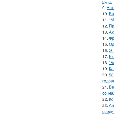
суда.
9.
Ант
10.
Ба
11.
"М
12.
Пр
13.
Ак
14.
Фр
15.
Од
16.
Эт
17.
Ек
18.
"Б
19.
Ка
20.
53
годов
21.
Ве
сочна
22.
Ко
23.
Ан
среди