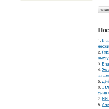
читат
Пос
1.
В с
неожи
2.
Гор
высту
3.
Бра
4.
Эми
за се
5.
Дэй
6.
Зал
сына у
7.
ИИ 
8.
Але