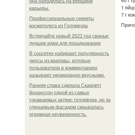
40 г г
она находилась на вершине
1 яйцо
карьеры.
7 г ко
Профессиональные секреты
Приго
косметолога из Голливуда
Встречайте новый 2022 год свиньи:
лучшие идеи для празднования
В соцсетях набирают популярность
чипсы из крапивы, которые
пользователи в комментариях
называют неожиданно вкусными.
Ранняя слава сделала Скарлетт
йоханссон одной из самых
узнаваемых актрис голливуда, но за
глянцевым фасадом скрывалась
огромная неуверенность.