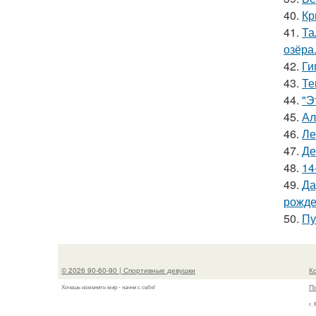
40.
Кр
41.
Та
озёра
42.
Ги
43.
Те
44.
"Э
45.
Ал
46.
Ле
47.
Де
48.
14
49.
Да
рожде
50.
Пу
© 2026 90-60-90 | Спортивные девушки
К
П
Хочешь изменить мир - начни с себя!
г.