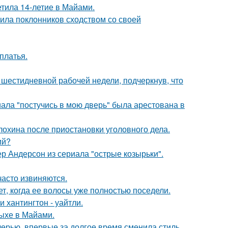
етила 14-летие в Майами.
ила поклонников сходством со своей
платья.
шестидневной рабочей недели, подчеркнув, что
ала "постучись в мою дверь" была арестована в
лохина после приостановки уголовного дела.
ий?
р Андерсон из сериала "острые козырьки".
часто извиняются.
ет, когда ее волосы уже полностью поседели.
хантингтон - уайтли.
дыхе в Майами.
черью, впервые за долгое время сменила стиль.