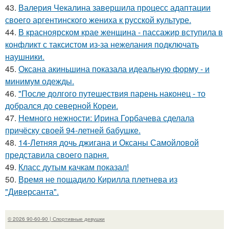
43.
Валерия Чекалина завершила процесс адаптации
своего аргентинского жениха к русской культуре.
44.
В красноярском крае женщина - пассажир вступила в
конфликт с таксистом из-за нежелания подключать
наушники.
45.
Оксана акиньшина показала идеальную форму - и
минимум одежды.
46.
"После долгого путешествия парень наконец - то
добрался до северной Кореи.
47.
Немного нежности: Ирина Горбачева сделала
причёску своей 94-летней бабушке.
48.
14-Летняя дочь джигана и Оксаны Самойловой
представила своего парня.
49.
Класс дутым качкам показал!
50.
Время не пощадило Кирилла плетнева из
"Диверсанта".
© 2026 90-60-90 | Спортивные девушки