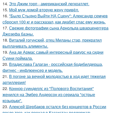
14.
Это Джим торп - американский легкоатлет.
15.
Мой муж домой вторую жену привёл.
16.
"Было Стыдно Выйти НА Сцену": Александр семчев
сбросил 100 кг и рассказал, как диабет спас ему жизнь.
17.
Свежие фотографии сына Арнольда шварценеггера
Джозефа баэны.
18.
Виталий гогунский, отец Миланы стар, прекратил
выплачивать алименты.
19.
Ана де Армас самый интересный ракурс на сидни
Суини поймала.
20.
Владислава Галаган - российская бодибилдерша,
фитнес - инфлюенсер и модель.
21.
В погоне за вечной молодостью в ход идет тяжелая
артиллерия!
22.
Коннор суинделлс из "Полового Воспитания"
женился на Эмбер Андерсон из сериала "острые
козырьки".
23.
Алексей Щербаков остался без концертов в России
после того, как поехал в Казахстан поддержать