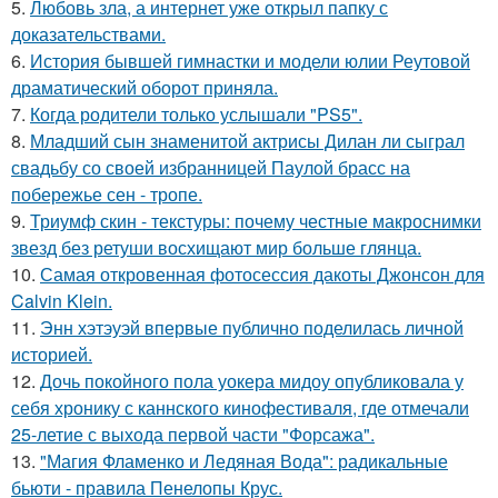
5.
Любовь зла, а интернет уже открыл папку с
доказательствами.
6.
История бывшей гимнастки и модели юлии Реутовой
драматический оборот приняла.
7.
Когда родители только услышали "PS5".
8.
Младший сын знаменитой актрисы Дилан ли сыграл
свадьбу со своей избранницей Паулой брасс на
побережье сен - тропе.
9.
Триумф скин - текстуры: почему честные макроснимки
звезд без ретуши восхищают мир больше глянца.
10.
Самая откровенная фотосессия дакоты Джонсон для
Calvin Klein.
11.
Энн хэтэуэй впервые публично поделилась личной
историей.
12.
Дочь покойного пола уокера мидоу опубликовала у
себя хронику с каннского кинофестиваля, где отмечали
25-летие с выхода первой части "Форсажа".
13.
"Магия Фламенко и Ледяная Вода": радикальные
бьюти - правила Пенелопы Крус.