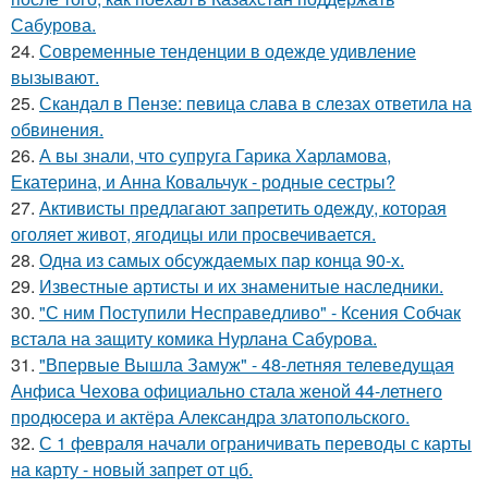
Сабурова.
24.
Современные тенденции в одежде удивление
вызывают.
25.
Скандал в Пензе: певица слава в слезах ответила на
обвинения.
26.
А вы знали, что супруга Гарика Харламова,
Екатерина, и Анна Ковальчук - родные сестры?
27.
Активисты предлагают запретить одежду, которая
оголяет живот, ягодицы или просвечивается.
28.
Одна из самых обсуждаемых пар конца 90-х.
29.
Известные артисты и их знаменитые наследники.
30.
"С ним Поступили Несправедливо" - Ксения Собчак
встала на защиту комика Нурлана Сабурова.
31.
"Впервые Вышла Замуж" - 48-летняя телеведущая
Анфиса Чехова официально стала женой 44-летнего
продюсера и актёра Александра златопольского.
32.
С 1 февраля начали ограничивать переводы с карты
на карту - новый запрет от цб.