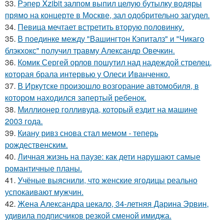
33.
Рэпер Xzibit залпом выпил целую бутылку водяры
прямо на концерте в Москве, зал одобрительно загудел.
34.
Певица мечтает встретить вторую половинку.
35.
В поединке между "Вашингтон Кэпиталз" и "Чикаго
блэкхокс" получил травму Александр Овечкин.
36.
Комик Сергей орлов пошутил над надеждой стрелец,
которая брала интервью у Олеси Иванченко.
37.
В Иркутске произошло возгорание автомобиля, в
котором находился запертый ребенок.
38.
Миллионер голливуда, который ездит на машине
2003 года.
39.
Киану ривз снова стал мемом - теперь
рождественским.
40.
Личная жизнь на паузе: как дети нарушают самые
романтичные планы.
41.
Учёные выяснили, что женские ягодицы реально
успокаивают мужчин.
42.
Жена Александра цекало, 34-летняя Дарина Эрвин,
удивила подписчиков резкой сменой имиджа.