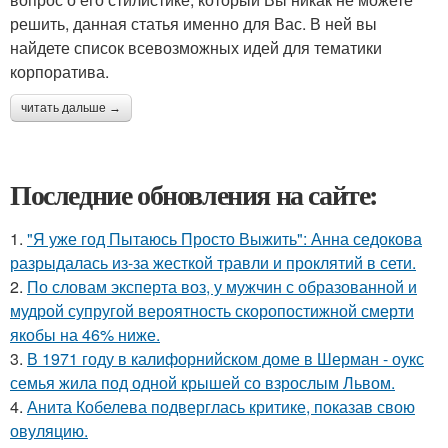
решить, данная статья именно для Вас. В ней вы
найдете список всевозможных идей для тематики
корпоратива.
читать дальше →
Последние обновления на сайте:
1.
"Я уже год Пытаюсь Просто Выжить": Анна седокова
разрыдалась из-за жесткой травли и проклятий в сети.
2.
По словам эксперта воз, у мужчин с образованной и
мудрой супругой вероятность скоропостижной смерти
якобы на 46% ниже.
3.
В 1971 году в калифорнийском доме в Шерман - оукс
семья жила под одной крышей со взрослым Львом.
4.
Анита Кобелева подверглась критике, показав свою
овуляцию.