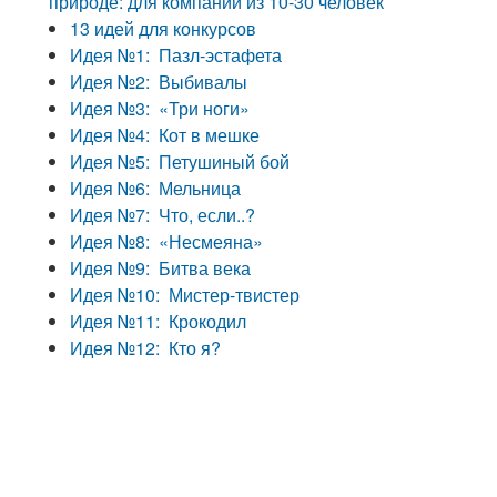
природе: для компании из 10-30 человек
13 идей для конкурсов
Идея №1: Пазл-эстафета
Идея №2: Выбивалы
Идея №3: «Три ноги»
Идея №4: Кот в мешке
Идея №5: Петушиный бой
Идея №6: Мельница
Идея №7: Что, если..?
Идея №8: «Несмеяна»
Идея №9: Битва века
Идея №10: Мистер-твистер
Идея №11: Крокодил
Идея №12: Кто я?