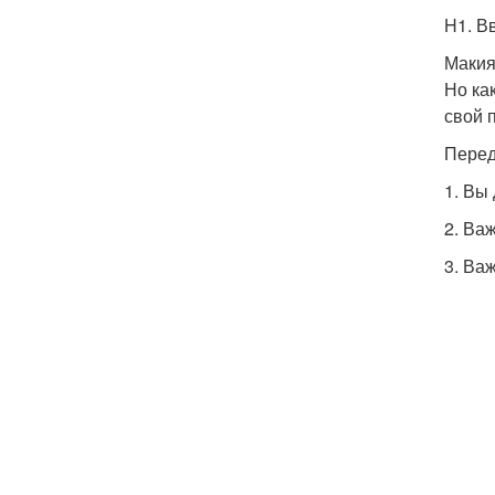
H1. В
Макия
Но ка
свой 
Перед
1. Вы
2. Ва
3. Ва