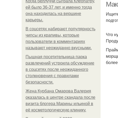
Когда беллуччи сыграла Клеопатру,
Мак
ей было 36-37 лет, и именно тогда
Ищите
она находилась на вершине
подго
карьеры.
В соцсетях набирают популярность
Что н
чипсы из крапивы, которые
Проду
пользователи в комментариях
называют неожиданно вкусными.
Прайм
морщи
Пышная посетительница парка
более
развлечений устроила обсуждение
в соцсетях после неожиданного
столкновения с правилами
безопасности.
Жена Курбана Омарова Валерия
оказалась в центре скандала после
визита блогера Марины ильиной в
её косметологическую клинику.