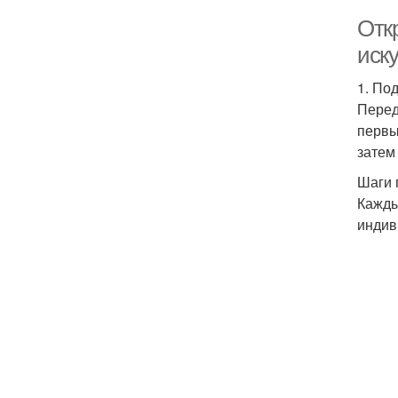
Отк
иск
1. По
Перед
первы
затем
Шаги 
Кажды
индив