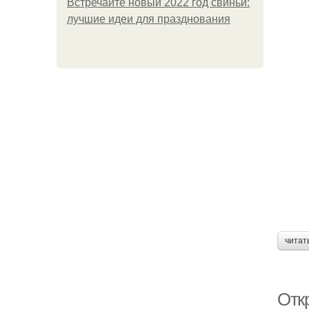
Встречайте новый 2022 год свиньи:
лучшие идеи для празднования
читат
Отк