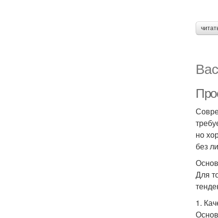
читат
Вас
Про
Совре
требу
но хо
без л
Основ
Для т
тенде
1. Ка
Основ