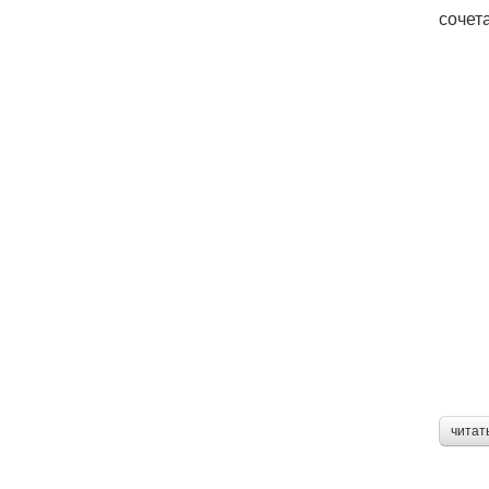
сочет
читат