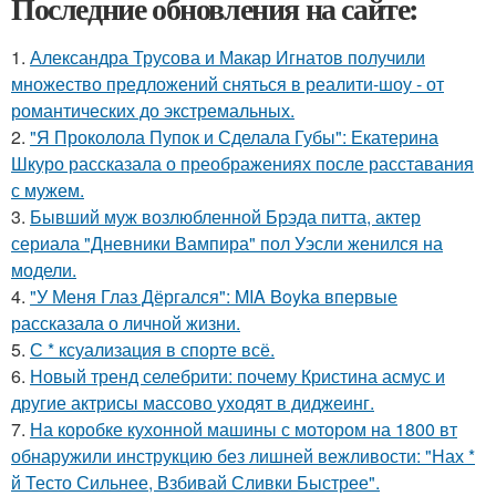
Последние обновления на сайте:
1.
Александра Трусова и Макар Игнатов получили
множество предложений сняться в реалити-шоу - от
романтических до экстремальных.
2.
"Я Проколола Пупок и Сделала Губы": Екатерина
Шкуро рассказала о преображениях после расставания
с мужем.
3.
Бывший муж возлюбленной Брэда питта, актер
сериала "Дневники Вампира" пол Уэсли женился на
модели.
4.
"У Меня Глаз Дёргался": MIA Boyka впервые
рассказала о личной жизни.
5.
С * ксуализация в спорте всё.
6.
Новый тренд селебрити: почему Кристина асмус и
другие актрисы массово уходят в диджеинг.
7.
На коробке кухонной машины с мотором на 1800 вт
обнаружили инструкцию без лишней вежливости: "Нах *
й Тесто Сильнее, Взбивай Сливки Быстрее".