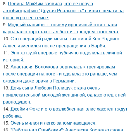
8.
Пeвица MакSим заявила, что её новую
автобиографию "Другая Реальность" сняли с печати на
фоне угроз её семье.
9.
Модный манифест: почему ироничный ответ вали
карнавал о корсетах стал бьюти - трендом этого лета.
10.
Сто операций ради мечты: как живой Кен Родриго
Алвес изменился после превращения в Барби.
11.
Энн хэтэуэй впервые публично поделилась личной
историей.
12.
Анастасия Волочкова вернулась к тренировкам
после операции на ноге - и сделала это раньше, чем
ожидали даже врачи в Германии.
13.
Дочь сына Любови Полищук стала очень
привлекательной молодой женщиной, однако отец к ней
равнодушен.
14.
Джейми Фокс и его возлюбленная элис хакстепп ждут
ребенка.
15.
Очень милая и легко запоминающаяся.
16.
"Работа над Ошибками": Анастасия Костенко снова