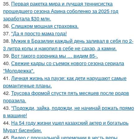
35.
Первая ракетка мира и лучшая теннисистка
прошедшего сезона Арина соболенко за 2025 год
заработала $30 млн.
36.
Слишком мощная страховка.
37.
"Да я просто мама года!
38.
Мужик в Бразилии каждый день заливал в себя по 2-
3 литра колы и накопил в себе не сахар, а камни.
39.
Вот такого озорника мы … видим 85-.
40.
Свежие кадры со съемок нового сезона сериала
"Молодежка".
41.
Личная жизнь на паузе: как дети нарушают самые
романтичные планы.
42.
Трусова формой спустя пять месяцев после родов
поразила.
43.
"Подожди, зайка, подожди, не начинай рожать прямо
в машине!
44.
На 54 году жизни ушел казахский актер и богатырь
Мурат бисенбин.
45.
Видео с прощальной церемонии в честь веры