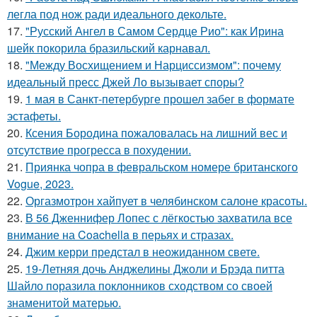
легла под нож ради идеального декольте.
17.
"Русский Ангел в Самом Сердце Рио": как Ирина
шейк покорила бразильский карнавал.
18.
"Между Восхищением и Нарциссизмом": почему
идеальный пресс Джей Ло вызывает споры?
19.
1 мая в Санкт-петербурге прошел забег в формате
эстафеты.
20.
Ксения Бородина пожаловалась на лишний вес и
отсутствие прогресса в похудении.
21.
Приянка чопра в февральском номере британского
Vogue, 2023.
22.
Оргазмотрон хайпует в челябинском салоне красоты.
23.
В 56 Дженнифер Лопес с лёгкостью захватила все
внимание на Coachella в перьях и стразах.
24.
Джим керри предстал в неожиданном свете.
25.
19-Летняя дочь Анджелины Джоли и Брэда питта
Шайло поразила поклонников сходством со своей
знаменитой матерью.