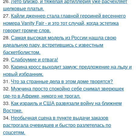
26.
Лето близко, и тяжелая артиллерия уже расчехляет
шелковые платья.
27.
Кайли дженнер стала главной героиней весеннего
номера Vanity Fair - и это тот случай, когда эстетика
говорит громче слов.
28.
Самая высокая модель из России нашла свою
идеальную пару, встретившись с известным
баскетболистом.
29.
Слабоумие и отвага!
30.
Карина кросс выходит замуж: предложение на льду и
новый избранник.
31.
Что за странные дела в этом доме творятся?
32.
Мужчина просто спокойно себе снимал зверюшек
где-то в Африке, никого не трогал.
33.
Как израиль и США развязали войну на ближнем
Востоке.
34.
Необычная сцена в пункте выдачи заказов
растрогала очевидцев и быстро разлетелась по
соцсетям.