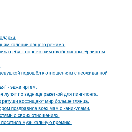
одарки.
дням колонии общего режима.
внила себя с норвежским футболистом Эрлингом
.
 девушкой подошёл к отношениям с неожиданной
я" - эдже иртем.
 лупят по заднице ракеткой для пинг-понга.
ез ретуши восхищают мир больше глянца.
ором поздравила всех мам с каникулами.
стями о своих отношениях.
е посетила музыкальную премию.