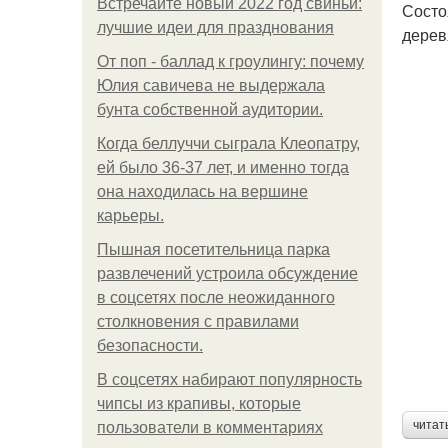
Встречайте новый 2022 год свиньи:
Состо
лучшие идеи для празднования
дерев
От поп - баллад к гроулингу: почему
Юлия савичева не выдержала
бунта собственной аудитории.
Когда беллуччи сыграла Клеопатру,
ей было 36-37 лет, и именно тогда
она находилась на вершине
карьеры.
Пышная посетительница парка
развлечений устроила обсуждение
в соцсетях после неожиданного
столкновения с правилами
безопасности.
В соцсетях набирают популярность
чипсы из крапивы, которые
читат
пользователи в комментариях