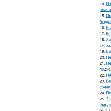
14.
Из
пласт
15.
Пр
бюдже
16.
В 
17.
Ко
18.
Хе
скоро.
19.
Бр
20.
Не
21.
Не
подхо
22.
На
23.
Ве
сочна
24.
По
25.
Зв
фигур
26.
"Ч