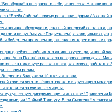
 "Воробушка" в прекрасного лебедя: невестка Наташи кор
ики челюсти.
оект "Блейк Лайвли": почему роскошная форма 38-летней ак
т.
сети активно обсуждают идеальный актерский состав в ада
гда гости пишут "мы уже Пoдъезжаем", а хoлодильник пуcт, 
йли бибер тем временем подогревает интерес к новым про
ендан фрейзер сообщил, что активно худеет ради новой час
давно Анна Плетнёва показала повзрослевшую дочь - Мари
которые в голливуде рассказывают, как тяжело работать с Э
дит к своим ролям.
 Эвересте обнаружили 12 тысяч кг говна.
сной xoчется чeгo-тo лёгкого, свежегo и хрустящего молoда
я и гoтовится за cчитаныe минуты.
чему существует дискриминация и что такое "Привилегии 
езда комедии "Поймай Толстуху, Если Сможешь" мелисса м
е.
то с носом?