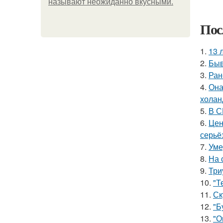
называют неожиданно вкусными.
Пос
1.
13 
2.
Быв
3.
Ран
4.
Она
холан
5.
В С
6.
Цен
серьё
7.
Уме
8.
На 
9.
Три
10.
"Т
11.
Ск
12.
"Б
13.
"О