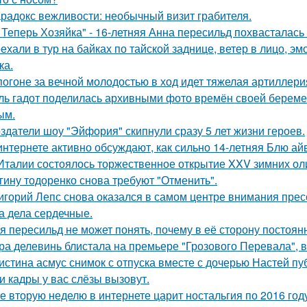
радокс вежливости: необычный визит грабителя.
 Теперь Хозяйка" - 16-летняя Анна пересильд похвасталась 
ехали в тур на байках по тайской заднице, ветер в лицо, э
ка.
погоне за вечной молодостью в ход идет тяжелая артиллери
ль гадот поделилась архивными фото времён своей беременн
ым.
здатели шоу "Эйфория" скипнули сразу 5 лет жизни героев.
интернете активно обсуждают, как сильно 14-летняя Блю а
Италии состоялось торжественное открытие XXV зимних ол
гину тодоренко снова требуют "Отменить".
игорий Лепс снова оказался в самом центре внимания пресс
 а дела сердечные.
я пересильд не может понять, почему в её сторону постоянн
ра делевинь блистала на премьере "Грозового Перевала", в
истина асмус снимок с отпуска вместе с дочерью Настей пуб
и кадры у вас слёзы вызовут.
е вторую неделю в интернете царит ностальгия по 2016 год