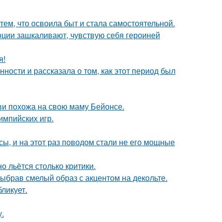
тем, что освоила быт и стала самостоятельной.
моции зашкаливают, чувствую себя героиней
я!
ости и рассказала о том, как этот период был
йви похожа на свою маму Бейонсе.
импийских игр.
ы, и на этот раз поводом стали не его мощные
о льётся столько критики.
ыбрав смелый образ с акцентом на декольте.
ликует.
у.