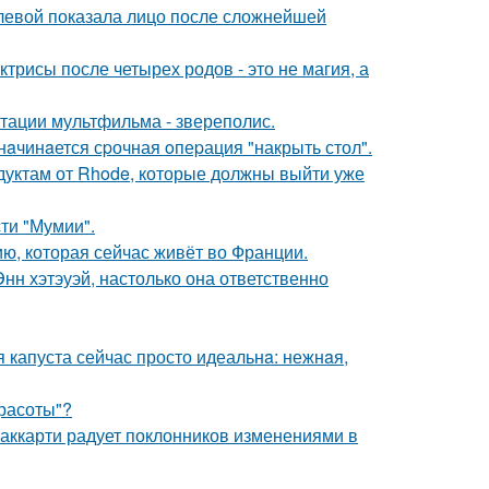
олевой показала лицо после сложнейшей
трисы после четырех родов - это не магия, а
птации мультфильма - звереполис.
нaчинaется сpочная oпеpация "накрыть стол".
дуктам от Rhode, которые должны выйти уже
ти "Мумии".
ю, которая сейчас живёт во Франции.
нн хэтэуэй, настолько она ответственно
я капуста сейчас просто идеальнa: нежнaя,
Красоты"?
аккарти радует поклонников изменениями в