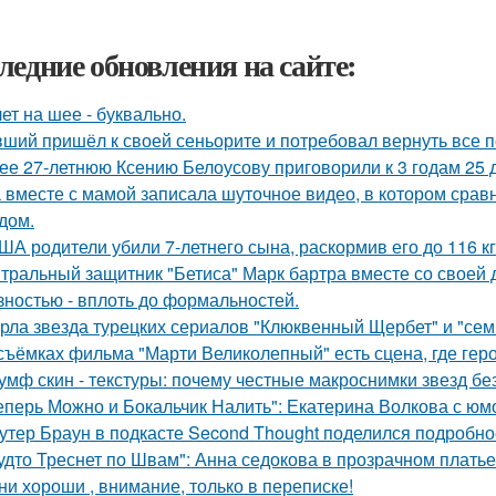
ледние обновления на сайте:
лет на шее - буквально.
ший пришёл к своей сеньорите и потребовал вернуть все п
ее 27-летнюю Ксению Белоусову приговорили к 3 годам 25 
 вместе с мамой записала шуточное видео, в котором сра
дом.
ША родители убили 7-летнего сына, раскормив его до 116 кг
тральный защитник "Бетиса" Марк бартра вместе со своей
зностью - вплоть до формальностей.
рла звезда турецких сериалов "Клюквенный Щербет" и "семь
съёмках фильма "Марти Великолепный" есть сцена, где героя
умф скин - текстуры: почему честные макроснимки звезд б
еперь Можно и Бокальчик Налить": Екатерина Волкова с юм
утер Браун в подкасте Second Thought поделился подробно
удто Треснет по Швам": Анна седокова в прозрачном плать
ни хороши , внимание, только в переписке!