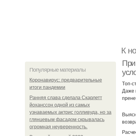
К н
При
Популярные материалы
усл
Коронавирус: предварительные
Топ-с
итоги пандемии
Даже 
прене
Ранняя слава сделала Скарлетт
йоханссон одной из самых
узнаваемых актрис голливуда, но за
Выясн
глянцевым фасадом скрывалась
возвр
огромная неуверенность.
Расче