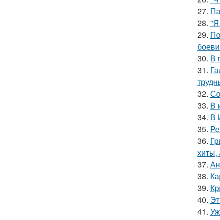
27.
Па
28.
"Я
29.
По
боеви
30.
В 
31.
Га
трудн
32.
Со
33.
В 
34.
В 
35.
Ре
36.
Гр
хиты,
37.
Ан
38.
Ка
39.
Кр
40.
Эт
41.
Уж