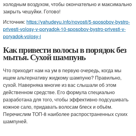
холодным воздухом, чтобы окончательно и максимально
закрыть чешуйки. Готово!
Источник:
https://yahudeyu.info/novosti/5-sposobov-bystro-
privesti-volosy-v-poryadok-10-sposobov-bystro-privesti-v-
poryadok-volosy-i
Как привести волосы в порядок без
мытья. Сухой шампунь
Что приходит нам на ум в первую очередь, когда мы
ищем альтернативу жидкому шампуню? Правильно,
сухой. Наверняка многие из вас слышали об этом
действенном средстве. Его формула специально
разработана для того, чтобы эффективно подсушивать
кожное сало, придавать волосам блеск и объём.
Перечислим ТОП-8 наиболее распространенных сухих
шампуней.