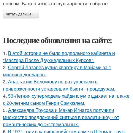
поясом. Важно избегать вульгарности в образе.
читать дальше →
Последние обновления на сайте:
1.
В этой истории не было подпольного кабинета и
"Мастера После Двухнедельных Курсов".
2.
Сергей Лазарев купил квартиру в Майами за 1
миллион долларов.
3.
Анастасию Волочкову не раз упрекали в
приверженности устаревшим бьюти - процедурам.
4.
53-Летняя супермодель хайди клум отдыхает на пляже
с 20-летним сыном Генри Сэмюэлем.
5.
Александра Трусова и Макар Игнатов получили
множество предложений сняться в реалити-шоу - от
романтических до экстремальных.
6.
В 1971 году в калифорнийском доме в Шерман - оукс