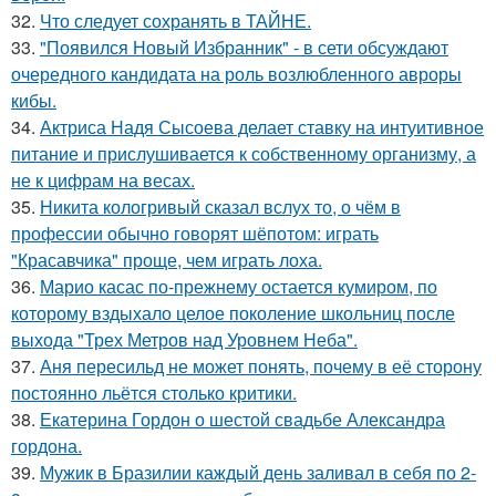
32.
Что следует сохранять в ТАЙНЕ.
33.
"Появился Новый Избранник" - в сети обсуждают
очередного кандидата на роль возлюбленного авроры
кибы.
34.
Актриса Надя Сысоева делает ставку на интуитивное
питание и прислушивается к собственному организму, а
не к цифрам на весах.
35.
Никита кологривый сказал вслух то, о чём в
профессии обычно говорят шёпотом: играть
"Красавчика" проще, чем играть лоха.
36.
Марио касас по-прежнему остается кумиром, по
которому вздыхало целое поколение школьниц после
выхода "Трех Метров над Уровнем Неба".
37.
Аня пересильд не может понять, почему в её сторону
постоянно льётся столько критики.
38.
Екатерина Гордон о шестой свадьбе Александра
гордона.
39.
Мужик в Бразилии каждый день заливал в себя по 2-