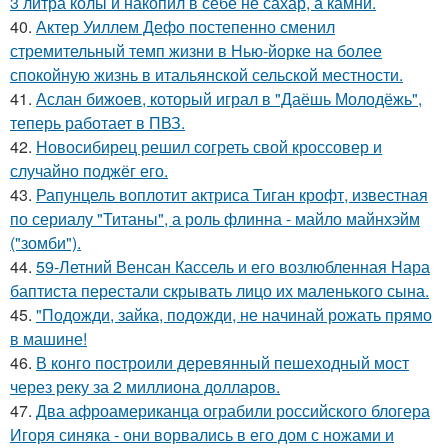
3 литра колы и накопил в себе не сахар, а камни.
40.
Актер Уиллем Дефо постепенно сменил
стремительный темп жизни в Нью-йорке на более
спокойную жизнь в итальянской сельской местности.
41.
Аслан бижоев, который играл в "Даёшь Молодёжь",
теперь работает в ПВЗ.
42.
Новосибирец решил согреть свой кроссовер и
случайно поджёг его.
43.
Рапунцель воплотит актриса Тиган крофт, известная
по сериалу "Титаны", а роль флинна - майло майнхэйм
("зомби").
44.
59-Летний Венсан Кассель и его возлюбленная Нара
баптиста перестали скрывать лицо их маленького сына.
45.
"Подожди, зайка, подожди, не начинай рожать прямо
в машине!
46.
В конго построили деревянный пешеходный мост
через реку за 2 миллиона долларов.
47.
Два афроамериканца ограбили российского блогера
Игоря синяка - они ворвались в его дом с ножами и