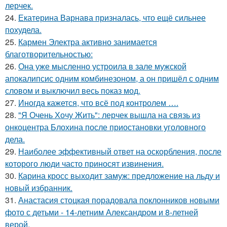
лерчек.
24.
Екатерина Варнава призналась, что ещё сильнее
похудела.
25.
Кармен Электра активно занимается
благотворительностью:
26.
Она уже мысленно устроила в зале мужской
апокалипсис одним комбинезоном, а он пришёл с одним
словом и выключил весь показ мод.
27.
Иногда кажется, что всё под контролем ….
28.
"Я Очень Хочу Жить": лерчек вышла на связь из
онкоцентра Блохина после приостановки уголовного
дела.
29.
Наиболее эффективный ответ на оскорбления, после
которого люди часто приносят извинения.
30.
Карина кросс выходит замуж: предложение на льду и
новый избранник.
31.
Анастасия стоцкая порадовала поклонников новыми
фото с детьми - 14-летним Александром и 8-летней
верой.