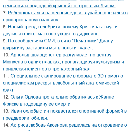
семья жила под одной крышей со взрослым Львом.
7.
Ребёнок катался на велосипеде и случайно врезался в
припаркованную машину.
8.
Новый тренд селебрити: почему Кристина асмус и
другие актрисы массово уходят в диджеинг.
9.
По сообщениям СМИ, в сизо "Печатники" Диану
шурыгину заставили мыть полы и туалет.
10.
Арнольд шварценеггер разгуливает по центру
Мюнхена в одних плавках, пропагандируя культуризм и
привлекая клиентов в тренажерный зал.
11.
Специальное сканирование в формате 3D помогло
специалистам раскрыть любопытный анатомический
факт.
12.
Ольга Орлова трогательно обратилась к Жанне
Фриске в годовщину её смерти.
13.
Иван охлобыстин похвастался спортивной формой в
преддверии юбилея.
14.
Актриса любовь Аксенова решилась на откровение о