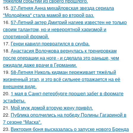
тяжелом событии из своего прошлого.
15.
37-Летняя Анна михайловская звезда сериала
"Молодёжка" стала мамой во второй раз.
16.
57-Летний актер Дмитрий нагиев известен не только
своим талантом, но и невероятной харизмой и
спортивной формой.
17.
Генри кавилл превратился в скуфа.
18.
Анастасия Волочкова вернулась к тренировкам
после операции на ноге - и сделала это раньше, чем
ожидали даже врачи в Германии.
19.
58-Летняя Николь кидман переживает тяжёлый
жизненный этап, и это всё сильнее отражается на её
внешнем виде.
20.
1 мая в Санкт-петербурге прошел забег в формате
эстафеты.
21.
Мой муж домой вторую жену привёл.
22.
Публика ополчились на победу Полины Гагариной в
7 сезоне "Маска".
23.
Виктория боня высказалась о запуске нового Бренда