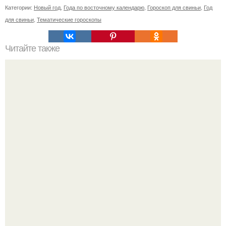
Категории:
Новый год
,
Года по восточному календарю
,
Гороскоп для свиньи
,
Год
для свиньи
,
Тематические гороскопы
Читайте также
Как смыть краску с волос в домашних условиях. Как
смыть краску хну с волос?