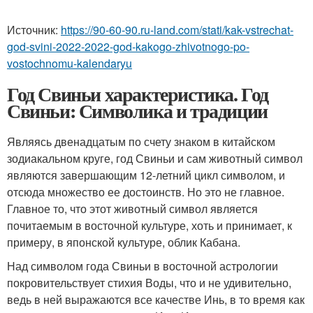
Источник:
https://90-60-90.ru-land.com/stati/kak-vstrechat-
god-svini-2022-2022-god-kakogo-zhivotnogo-po-
vostochnomu-kalendaryu
Год Свиньи характеристика. Год
Свиньи: Символика и традиции
Являясь двенадцатым по счету знаком в китайском
зодиакальном круге, год Свиньи и сам животный символ
являются завершающим 12-летний цикл символом, и
отсюда множество ее достоинств. Но это не главное.
Главное то, что этот животный символ является
почитаемым в восточной культуре, хоть и принимает, к
примеру, в японской культуре, облик Кабана.
Над символом года Свиньи в восточной астрологии
покровительствует стихия Воды, что и не удивительно,
ведь в ней выражаются все качестве Инь, в то время как