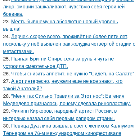
лицо, эмоции зашкаливают, чувствую себя героиней
боевика.
23.
Месть бывшему на абсолютно новый уровень
вышла!
24.
Лерчек, скорее всего, проживёт не более пяти лет,
поскольку у неё выявлен рак желудка четвёртой стадии с
метастазами.
25.
Пьяная Бритни Спирс села за руль и чуть не
устроила смертельное ДТП.
26.
Чтобы снизить аппетит, не нужно "Сидеть на Салате".
27.
А вот интересно, неужели еще не все знают, кто
такой Анатолий?
28.
"Меня так Сильно Травили за Этот нос": Евгения
Медведева призналась, почему сделала ринопластику.
29.
Филипп Киркоров, народный артист России, в
интервью назвал себя первым рэпером страны.
30.
Певица Дуа липа вышла в свет с женихом Каллумом
Тёрнером на 76-м международном кинофестивале