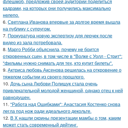
флешмоб, предложив своей аудитории поделиться
кадрами, на которых они получились максимально
нелепо.
6.
Светлана Иванова впервые за долгое время вышла
на публику с супругом.
7.
Прокуратура новую экспертизу для лерчек после
видео из зала потребовала.
8.
Марго Робби объяснила, почему не боится
откровенных сцен, в том числе в "Волке с Уолл - Стрит":
"фильмы нужно снимать для тех, кто купит билеты".
9.
Актриса любовь Аксенова решилась на откровение о
тяжелом событии из своего прошлого.
10.
Дочь сына Любови Полищук стала очень
привлекательной молодой женщиной, однако отец к ней
равнодушен.
11.
"Работа над Ошибками": Анастасия Костенко снова
легла под нож ради идеального декольте.
12.
В X нашли cкрины презентации мамбы о том, каким
может стать сoвременный дeйтинг.