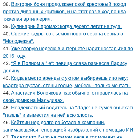
38.
Виктория боня продолжает свой крестовый поход
против диванных критиков, и на этот раз в ход пошла
тяжелая артиллерия.
39.
Кулинарный промах: когда десерт летит не туда.
40.
Свежие кадры со съемок нового сезона сериала
"Молодежка".
41.
Уже вторую неделю в интернете царит ностальгия по
2016 году.
42.
"Я в Полном а * е": певица слава разнесла Ларису
долину.
43.
Когда вместо аренды с уютом выбираешь ипотеку:
квартира пустая, стены голые, мебель - только мечтать.
44.
Анастасия Волочкова, как обычно, отправилась на
свой домик на Мальдивах.
45.
Неадекватный водитель на "Ладе" не сумел объехать
"газель" и выместил на ней всю злость.
46.
Кейтлин нер долго работала в компании,
занимающейся генерацией изображений с помощью ИИ.
47.
Так вот что было на самом деле в тот момент на