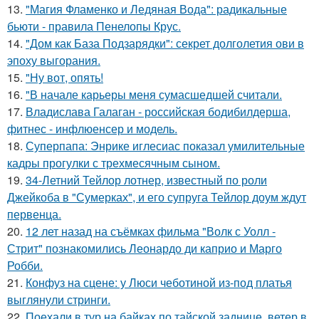
13.
"Магия Фламенко и Ледяная Вода": радикальные
бьюти - правила Пенелопы Крус.
14.
"Дом как База Подзарядки": секрет долголетия ови в
эпоху выгорания.
15.
"Ну вот, опять!
16.
"В начале карьеры меня сумасшедшей считали.
17.
Владислава Галаган - российская бодибилдерша,
фитнес - инфлюенсер и модель.
18.
Суперпапа: Энрике иглесиас показал умилительные
кадры прогулки с трехмесячным сыном.
19.
34-Летний Тейлор лотнер, известный по роли
Джейкоба в "Сумерках", и его супруга Тейлор доум ждут
первенца.
20.
12 лет назад на съёмках фильма "Волк с Уолл -
Стрит" познакомились Леонардо ди каприо и Марго
Робби.
21.
Конфуз на сцене: у Люси чеботиной из-под платья
выглянули стринги.
22.
Поехали в тур на байках по тайской заднице, ветер в