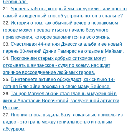
берлинале.
31.
Уровень заботы, который мы заслужили - или просто
самый изощренный способ устроить потоп в спальне?
32.
История о том, как обычный вечер в незнакомом
городе может превратиться в начало безумного
приключения, которое запомнится на всю жизнь.
33.
Счастливая 44-летняя Джессика альба и ее новый
парень 33-летний Дэнни Рамирес на отдыхе в Майами.
34.
Поклонники старых добрых ситкомов могут
открывать шампанское - судя по всему, нас ждет
эпичное воссоединение любимых героев.
35.
В интернете активно обсуждают, как сильно 14-
летняя Блю айви похожа на свою маму Бейонсе.
36.
Танцор Марчел абаби стал главным мужчиной в
жизни Анастасии Волочковой, заслуженной артистки
России.
37.
Япония снова выдала базу: локальные приколы из
видео - это грань между гениальностью и полным
абсурдом.