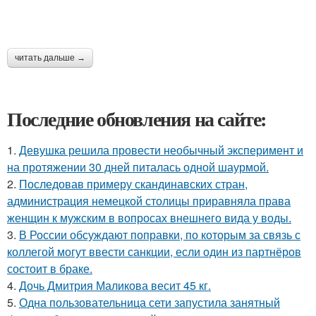
читать дальше →
Последние обновления на сайте:
1.
Девушка решила провести необычный эксперимент и
на протяжении 30 дней питалась одной шаурмой.
2.
Последовав примеру скандинавских стран,
администрация немецкой столицы приравняла права
женщин к мужским в вопросах внешнего вида у воды.
3.
В России обсуждают поправки, по которым за связь с
коллегой могут ввести санкции, если один из партнёров
состоит в браке.
4.
Дочь Дмитрия Маликова весит 45 кг.
5.
Одна пользовательница сети запустила занятный