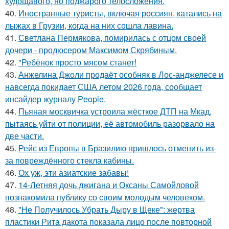
худощавого, но поджарого телосложения.
40.
Иностранные туристы, включая россиян, катались на
лыжах в Грузии, когда на них сошла лавина.
41.
Светлана Пермякова, помирилась с отцом своей
дочери - продюсером Максимом Скрябиным.
42.
"Ребёнок просто мясом станет!
43.
Анжелина Джоли продаёт особняк в Лос-анджелесе и
навсегда покидает США летом 2026 года, сообщает
инсайдер журналу People.
44.
Пьяная москвичка устроила жёсткое ДТП на Мкад,
пытаясь уйти от полиции, её автомобиль разорвало на
две части.
45.
Рейс из Европы в Бразилию пришлось отменить из-
за повреждённого стекла кабины.
46.
Ох уж, эти азиатские забавы!
47.
14-Летняя дочь джигана и Оксаны Самойловой
познакомила публику со своим молодым человеком.
48.
"Не Получилось Убрать Дыру в Щеке": жертва
пластики Рита дакота показала лицо после повторной