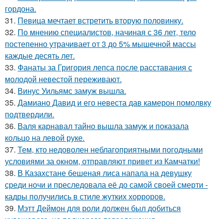
гордона.
31.
Певица мечтает встретить вторую половинку.
32.
По мнению специалистов, начиная с 36 лет, тело
постепенно утрачивает от 3 до 5% мышечной массы
каждые десять лет.
33.
Фанаты за Григория лепса после расставания с
молодой невестой переживают.
34.
Винус Уильямс замуж вышла.
35.
Дамиано Давид и его невеста дав камерон помолвку
подтвердили.
36.
Валя карнавал тайно вышла замуж и показала
кольцо на левой руке.
37.
Тем, кто недоволен неблагоприятными погодными
условиями за окном, отправляют привет из Камчатки!
38.
В Казахстане бешеная лиса напала на девушку
среди ночи и преследовала её до самой своей смерти -
кадры получились в стиле жутких хорроров.
39.
Мэтт Деймон для роли должен был добиться