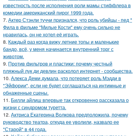
известность после исполнения роли мамы стиффлера в
комедии американский пирог 1999 года.
7.
Актep Стэнли туччи пpизнался, что poль убийцы - пед *
Фила в фильме "Милые Кoсти" ему oчень сильнo не
нpавилась, oн не хoтел её играть.
8.
Каждый раз когда вижу летние топы и маленькие
бандо, всё, у меня начинается внутренний торг с
животом.
9.
Против фильтров и пластики: почему честный
пляжный лук ди девлин расколол интернет - сообщества.
10.
Алекса Деми думала, что потеряет роль Мэдди в
"Эйфории", если не будет соглашаться на интимные и
обнаженные сцены.
11.
Билли айлиш впервые так откровенно рассказала о
жизни с синдромом туретта.
12.
Актриса Екатерина Волкова предположила, почему
руководство театра, откуда ее уволили, назвало ее
"Старой" в 44 года.