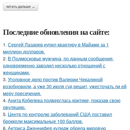
читать дальше →
Последние обновления на сайте:
1.
Сергей Лазарев купил квартиру в Майами за 1
миллион долларов.
2.
В Подмосковье мужчина, по данным сообщения,
одновременно заводил несколько отношений с
женщинами.
3.
Уголовное дело против Валерии Чекалиной
возобновили, а уже 30 июля суд решит, ужесточать ли ей
меру пресечения.
4.
Анита Кобелева подверглась критике, показав свою
овуляцию.
5.
Центр по контролю заболеваний США поставил
брокколи максимальные 100 баллов.
6.
Актриса Дженнифер кулидж обрела мировую