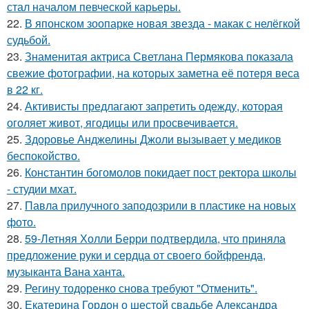
стал началом певческой карьеры.
22.
В японском зоопарке новая звезда - макак с нелёгкой
судьбой.
23.
Знаменитая актриса Светлана Пермякова показала
свежие фотографии, на которых заметна её потеря веса
в 22 кг.
24.
Активисты предлагают запретить одежду, которая
оголяет живот, ягодицы или просвечивается.
25.
Здоровье Анджелины Джоли вызывает у медиков
беспокойство.
26.
Константин богомолов покидает пост ректора школы
- студии мхат.
27.
Павла прилучного заподозрили в пластике на новых
фото.
28.
59-Летняя Холли Берри подтвердила, что приняла
предложение руки и сердца от своего бойфренда,
музыканта Вана ханта.
29.
Регину тодоренко снова требуют "Отменить".
30.
Екатерина Гордон о шестой свадьбе Александра