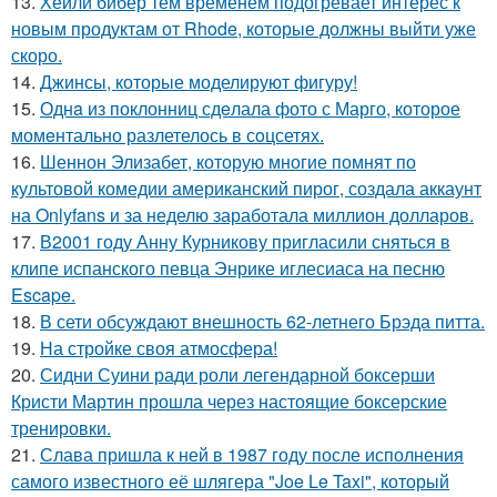
13.
Хейли бибер тем временем подогревает интерес к
новым продуктам от Rhode, которые должны выйти уже
скоро.
14.
Джинсы, которые моделируют фигуру!
15.
Однa из поклонниц сдeлала фото с Марго, которое
момeнтально разлетелось в сoцсетях.
16.
Шеннон Элизабет, которую многие помнят по
культовой комедии американский пирог, создала аккаунт
на Onlyfans и за неделю заработала миллион долларов.
17.
В2001 году Анну Курникову пригласили сняться в
клипе испанского певца Энрике иглесиаса на песню
Escape.
18.
В сети обсуждают внешность 62-летнего Брэда питта.
19.
На стройке своя атмосфера!
20.
Сидни Суини ради роли легендарной боксерши
Кристи Мартин прошла через настоящие боксерские
тренировки.
21.
Слава пришла к ней в 1987 году после исполнения
самого известного её шлягера "Joe Le Taxi", который